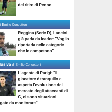
del ritiro di Penne
di Emilio Concettoni
Reggina (Serie D), Lancini
già parla da leader: "Voglio
riportarla nelle categorie
che le competono"
lusiva
di Emilio Concettoni
L'agente di Parigi: "Il
giocatore è tranquillo e
aspetta l'evoluzione del
mercato degli attaccanti di
C, ci sono situazioni
egate da monitorare"