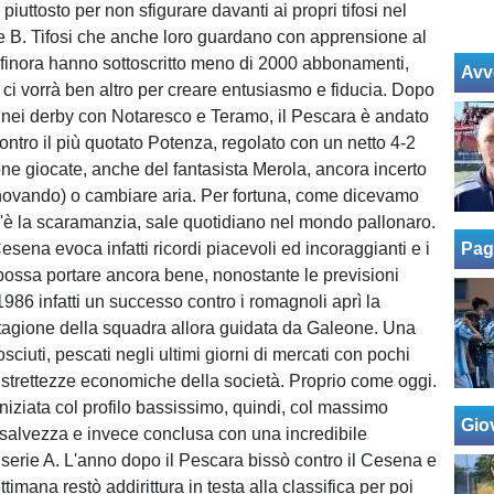
 piuttosto per non sfigurare davanti ai propri tifosi nel
ie B. Tifosi che anche loro guardano con apprensione al
finora hanno sottoscritto meno di 2000 abbonamenti,
Avv
 ci vorrà ben altro per creare entusiasmo e fiducia. Dopo
ra nei derby con Notaresco e Teramo, il Pescara è andato
ontro il più quotato Potenza, regolato con un netto 4-2
ne giocate, anche del fantasista Merola, ancora incerto
nnovando) o cambiare aria. Per fortuna, come dicevamo
e c'è la scaramanzia, sale quotidiano nel mondo pallonaro.
Cesena evoca infatti ricordi piacevoli ed incoraggianti e i
Pag
 possa portare ancora bene, nonostante le previsioni
1986 infatti un successo contro i romagnoli aprì la
stagione della squadra allora guidata da Galeone. Una
ciuti, pescati negli ultimi giorni di mercati con pochi
 ristrettezze economiche della società. Proprio come oggi.
niziata col profilo bassissimo, quindi, col massimo
Giov
a salvezza e invece conclusa con una incredibile
serie A. L'anno dopo il Pescara bissò contro il Cesena e
timana restò addirittura in testa alla classifica per poi