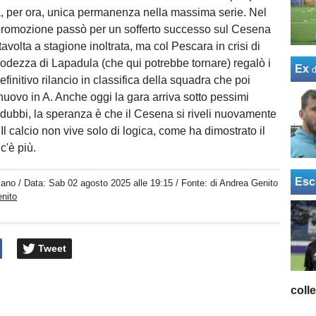
a, per ora, unica permanenza nella massima serie. Nel
promozione passò per un sofferto successo sul Cesena
Stavolta a stagione inoltrata, ma col Pescara in crisi di
prodezza di Lapadula (che qui potrebbe tornare) regalò i
Ex
definitivo rilancio in classifica della squadra che poi
nuovo in A. Anche oggi la gara arriva sotto pessimi
i dubbi, la speranza è che il Cesena si riveli nuovamente
Il calcio non vive solo di logica, come ha dimostrato il
'è più.
Esc
iano
/ Data:
Sab 02 agosto 2025 alle 19:15
/ Fonte: di Andrea Genito
nito
Tweet
coll