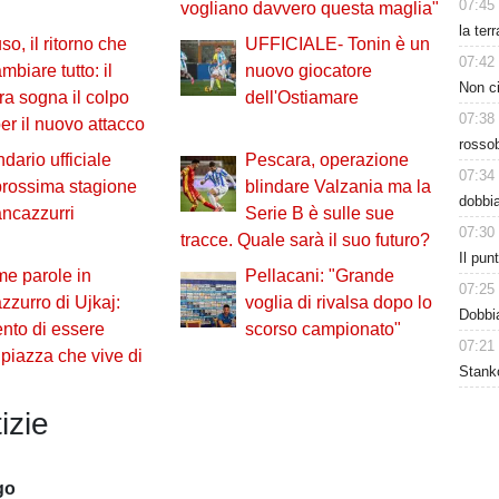
07:45
vogliano davvero questa maglia"
la ter
o, il ritorno che
UFFICIALE- Tonin è un
07:42
mbiare tutto: il
nuovo giocatore
Non ci
a sogna il colpo
dell'Ostiamare
07:38
er il nuovo attacco
rossob
ndario ufficiale
Pescara, operazione
07:34
prossima stagione
blindare Valzania ma la
dobbia
ancazzurri
Serie B è sulle sue
07:30
tracce. Quale sarà il suo futuro?
Il pu
me parole in
Pellacani: "Grande
07:25
zzurro di Ujkaj:
voglia di rivalsa dopo lo
Dobbia
nto di essere
scorso campionato"
07:21
 piazza che vive di
Stanko
izie
go