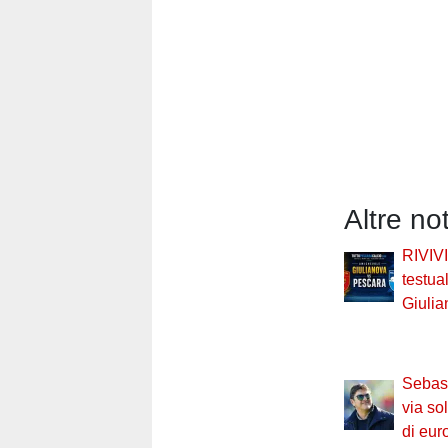
Altre no
RIVIVI
testua
Giuli
Sebast
via so
di euro