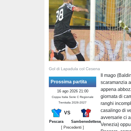
Gol di Lapadula col Cesena
Il mago (Baldin
Prossima partita
scaramanzia all
appena abbozza
16 ago 2026 21:00
giornata di cam
Coppa Italia Serie C Regionale
Trenitalia 2026-2027
ranghi incomple
casalingo di v
VS
avversarie ci 
Pescara
Sambenedettese
Venezia) oppur
[ Precedenti ]