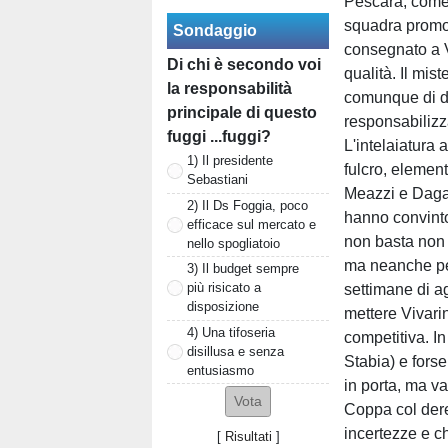
Pescara, come 
squadra promos
Sondaggio
consegnato a V
Di chi è secondo voi
qualità. Il mis
la responsabilità
comunque di da
principale di questo
responsabilizz
fuggi ...fuggi?
L'intelaiatura 
1) Il presidente
fulcro, elemen
Sebastiani
Meazzi e Dagas
2) Il Ds Foggia, poco
hanno convinto
efficace sul mercato e
non basta non s
nello spogliatoio
ma neanche per 
3) Il budget sempre
più risicato a
settimane di a
disposizione
mettere Vivari
4) Una tifoseria
competitiva. In
disillusa e senza
Stabia) e forse
entusiasmo
in porta, ma v
Coppa col dere
incertezze e c
[
Risultati
]