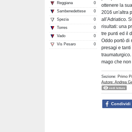
Reggiana
0
ottenere la su
Sambenedettese
0
2016 un'altra 
all'Adriatico. 
Spezia
0
risultati: una 
Torres
0
tre punti ed il 
Vado
0
Oddo portò di 
Vis Pesaro
0
presagi e tant
traumaturgico. 
mago che non c
Sezione:
Primo P
Autore: Andrea Ge
vedi letture
Condividi