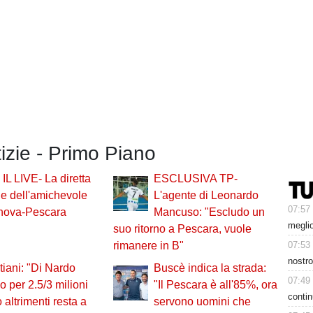
tizie - Primo Piano
 IL LIVE- La diretta
ESCLUSIVA TP-
le dell'amichevole
L'agente di Leonardo
07:57
anova-Pescara
Mancuso: "Escludo un
meglio
suo ritorno a Pescara, vuole
07:53
rimanere in B"
nostro
iani: "Di Nardo
Buscè indica la strada:
07:49
lo per 2.5/3 milioni
"Il Pescara è all'85%, ora
contin
 altrimenti resta a
servono uomini che