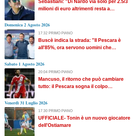
Sebastiani: "Di Nardo via solo per 2.5/3
milioni di euro altrimenti resta a
Pescara"
Domenica 2 Agosto 2026
17:32 PRIMO PIANO
Buscè indica la strada: "Il Pescara è
all'85%, ora servono uomini che
vogliano davvero questa maglia"
Sabato 1 Agosto 2026
20:04 PRIMO PIANO
Mancuso, il ritorno che può cambiare
tutto: il Pescara sogna il colpo
d’esperienza per il nuovo attacco
Venerdì 31 Luglio 2026
17:30 PRIMO PIANO
UFFICIALE- Tonin è un nuovo giocatore
dell'Ostiamare