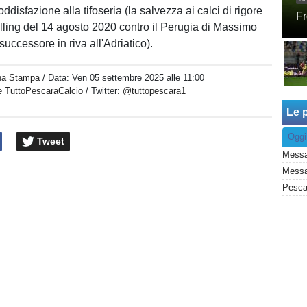
ddisfazione alla tifoseria (la salvezza ai calci di rigore
Fr
rilling del 14 agosto 2020 contro il Perugia di Massimo
uccessore in riva all'Adriatico).
na Stampa
/ Data:
Ven 05 settembre 2025 alle 11:00
e TuttoPescaraCalcio
/ Twitter:
@tuttopescara1
Le p
Oggi
Tweet
Messa