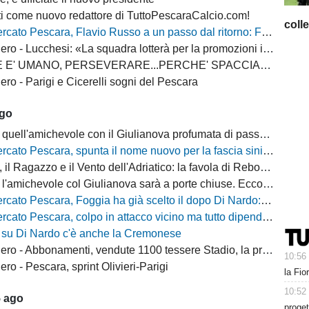
i come nuovo redattore di TuttoPescaraCalcio.com!
coll
escara, Flavio Russo a un passo dal ritorno: Foggia accelera, il Sassuolo prepara il via libera
 - Lucchesi: «La squadra lotterà per la promozioni in serie B»
MANO, PERSEVERARE...PERCHE' SPACCIARE PER BOMBER RUSSO E ALBERTI?
ro - Parigi e Cicerelli sogni del Pescara
ago
quell'amichevole con il Giulianova profumata di passato
cato Pescara, spunta il nome nuovo per la fascia sinistra
, il Ragazzo e il Vento dell'Adriatico: la favola di Rebo-Gol
michevole col Giulianova sarà a porte chiuse. Ecco anche il nuovo orario
 Pescara, Foggia ha già scelto il dopo Di Nardo: c'è un nome in cima alla lista
escara, colpo in attacco vicino ma tutto dipende da Di Nardo: il Frosinone si chiama fuori?
 su Di Nardo c'è anche la Cremonese
 Abbonamenti, vendute 1100 tessere Stadio, la protesta dei tifosi disabili
10:56
o - Pescara, sprint Olivieri-Parigi
la Fio
10:52
5 ago
proget