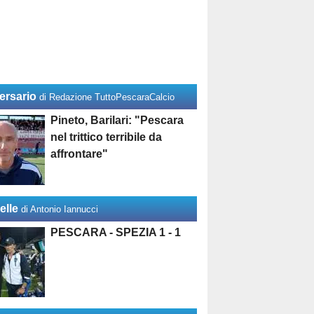
ersario
di Redazione TuttoPescaraCalcio
Pineto, Barilari: "Pescara
nel trittico terribile da
affrontare"
elle
di Antonio Iannucci
PESCARA - SPEZIA 1 - 1