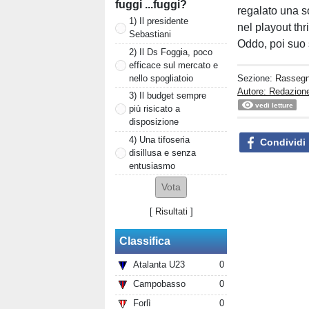
fuggi ...fuggi?
regalato una so
1) Il presidente
nel playout th
Sebastiani
Oddo, poi suo s
2) Il Ds Foggia, poco
efficace sul mercato e
nello spogliatoio
Sezione:
Rasseg
Autore: Redazion
3) Il budget sempre
vedi letture
più risicato a
disposizione
4) Una tifoseria
Condividi
disillusa e senza
entusiasmo
[
Risultati
]
Classifica
Atalanta U23
0
Campobasso
0
Forlì
0