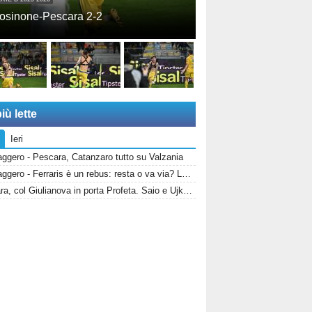
osinone-Pescara 2-2
iù lette
Ieri
ggero - Pescara, Catanzaro tutto su Valzania
Messaggero - Ferraris è un rebus: resta o va via? La Salernitana rivorrebbe la punta
Pescara, col Giulianova in porta Profeta. Saio e Ujkaj infortunati