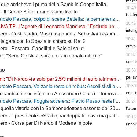
 due amichevoli prima della Samb in Coppa Italia
10:49
: "Il Girone B è di grandissimo livello"
trasfe
escara, colpo di scena Bettella: la permanenza non è più un'ipotesi, ecco cosa sta succedendo
10:45
L'agente di Leonardo Mancuso: "Escludo un suo ritorno a Pescara, vuole rimanere in B"
intell
osti stadio, Masci risponde a Sebastiani «Aumenti per ridurre il peso sui cittadini»
10:41
la gara con lo Spezia in chiaro su Rai 2
arriva
ro - Pescara, Capellini e Saio ai saluti
10:37
i: "Serie C ostica, sarà un campionato difficile"
contat
ago
10:33
per sv
"Di Nardo via solo per 2.5/3 milioni di euro altrimenti resta a Pescara"
10:30
o Pescara, Valzania resta un rebus: Ascoli si sfila, il Catanzaro osserva
con l
bia in società, ecco Alessandro Gaucci: "Torno a casa, ecco chi è il nuovo allenatore"
 Pescara, Foggia accelera: Flavio Russo resta l'obiettivo, ma cresce la concorrenza
10:24
quella vittoria con la Sambenedettese assente dal 2007-08
l'alte
Il presidente: «Stadio, raddoppiati i costi ma parte della tribuna ancora chiusa»
10:16
ro - Corsa per Di Nardo il Modena in pole
rinnov