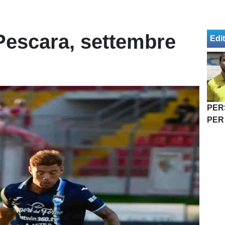
Pescara, settembre
Edit
PER
PER