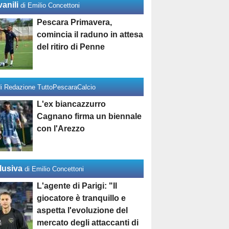
anili
di Emilio Concettoni
Pescara Primavera,
comincia il raduno in attesa
del ritiro di Penne
di Redazione TuttoPescaraCalcio
L'ex biancazzurro
Cagnano firma un biennale
con l'Arezzo
lusiva
di Emilio Concettoni
L'agente di Parigi: "Il
giocatore è tranquillo e
aspetta l'evoluzione del
mercato degli attaccanti di