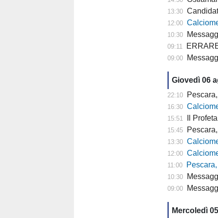
Candidat
13:30
Calciomercato P
12:00
Messaggero
10:30
ERRARE E' U
09:11
Messagge
09:00
Giovedì 06 
Pescara, 
22:10
Calciomer
16:30
Il Profeta
15:51
Pescara, l'a
15:45
Calciomercato
13:30
Calciomercato P
12:00
Pescara,
11:00
Messaggero -
10:30
Messagger
09:00
Mercoledì 0