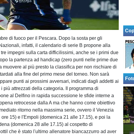
Cop
bre di fuoco per il Pescara. Dopo la sosta per gli
azionali, infatti, il calendario di serie B propone alla
tre impegni sulla carta difficilissimi, anche se i primi due
dopo la partenza ad handicap (zero punti nelle prime due
a muovere al più presto la classifica per non rischiare di
attardati alla fine del primo mese del torneo. Non sarà
Fot
appare punti ai prossimi avversari, indicati dagli addetti ai
 i più attrezzati della categoria. Il programma di
one al Delfino in rapida successione le sfide interne a
ppena retrocesse dalla A ma che hanno come obiettivo
mmediato ritorno nella massima serie, ovvero il Venezia
 ore 15) e l'Empoli (domenica 21 alle 17.15), e poi la
odena (domenica 28 alle 17.15) al cospetto di
ttil che è stato l'ultimo allenatore biancazzurro ad aver
SE