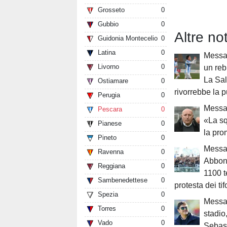
Grosseto
0
Gubbio
0
Altre n
Guidonia Montecelio
0
Latina
0
Messag
Livorno
0
un reb
La Sal
Ostiamare
0
rivorrebbe la 
Perugia
0
Messa
Pescara
0
«La sq
Pianese
0
la pro
Pineto
0
Messa
Ravenna
0
Abbon
Reggiana
0
1100 t
Sambenedettese
0
protesta dei tif
Spezia
0
Messa
Torres
0
stadio
Vado
0
Sebast