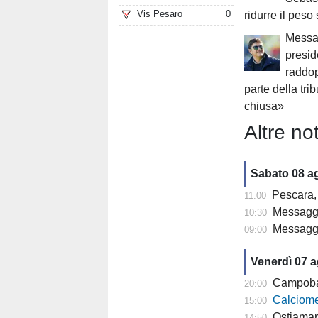
Vis Pesaro
0
ridurre il peso 
Messag
presid
raddop
parte della tr
chiusa»
Altre not
Sabato 08 a
Pescara, 
11:00
Messaggero -
10:30
Messagge
09:00
Venerdì 07 
Campobasso,
20:00
Calciomercato
15:00
Ostiamare
14:50