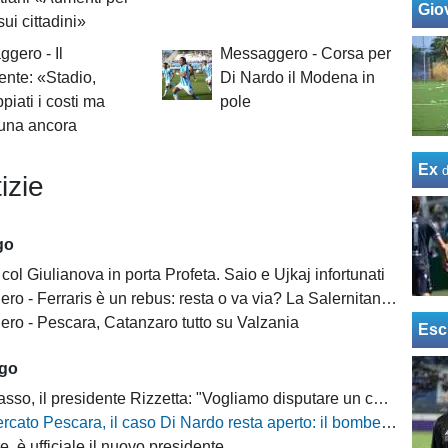
Giov
sui cittadini»
gero - Il
Messaggero - Corsa per
ente: «Stadio,
Di Nardo il Modena in
piati i costi ma
pole
ibuna ancora
Ex
izie
go
col Giulianova in porta Profeta. Saio e Ujkaj infortunati
 Ferraris è un rebus: resta o va via? La Salernitana rivorrebbe la punta
ro - Pescara, Catanzaro tutto su Valzania
Esc
ago
 il presidente Rizzetta: "Vogliamo disputare un campionato di vertice"
 Pescara, il caso Di Nardo resta aperto: il bomber può anche restare in biancazzurro
, è ufficiale il nuovo presidente