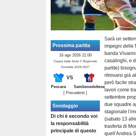
Sarà un settem
Prossima partita
impegni delle N
banda Vivarini 
16 ago 2026 21:00
casalinghi, e 
Coppa Italia Serie C Regionale
Trenitalia 2026-2027
partite) bisogn
ritrovarsi già 
VS
però facile str
Pescara
Sambenedettese
lavori come tra
[ Precedenti ]
settembre prop
due squadre a
Sondaggio
stagionale l'i
Di chi è secondo voi
(sabato 13 alle
la responsabilità
trasferta di M
principale di questo
quell'Andrea So