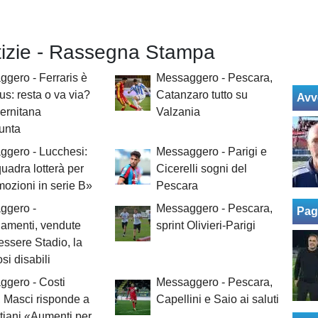
otizie - Rassegna Stampa
gero - Ferraris è
Messaggero - Pescara,
us: resta o va via?
Catanzaro tutto su
Avv
ernitana
Valzania
punta
ggero - Lucchesi:
Messaggero - Parigi e
uadra lotterà per
Cicerelli sogni del
mozioni in serie B»
Pescara
ggero -
Messaggero - Pescara,
Pag
amenti, vendute
sprint Olivieri-Parigi
essere Stadio, la
osi disabili
ggero - Costi
Messaggero - Pescara,
, Masci risponde a
Capellini e Saio ai saluti
iani «Aumenti per