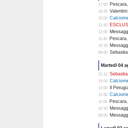
Pescara,
17:00
Valentini
16:30
Calciomercato P
15:00
ESCLUSIVA TP- 
12:30
Messaggero - C
12:00
Pescara, 
11:45
Messagge
10:30
Sebastian
09:00
Martedì 04 
Sebastiani: 
22:12
Calciomercat
15:00
Il Perugia cam
14:00
Calciomercato
12:00
Pescara, 
11:06
Messaggero - 
10:30
Messagge
09:00