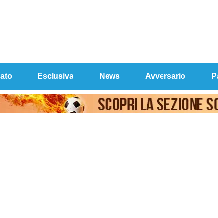
ato
Esclusiva
News
Avversario
P