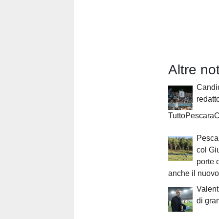
Altre no
Candi
redatt
TuttoPescaraC
Pescar
col Gi
porte 
anche il nuovo
Valenti
di gra