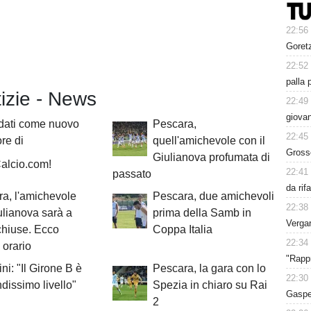
22:56
Goret
22:52
palla 
tizie - News
22:49
giovan
dati come nuovo
Pescara,
22:45
ore di
quell'amichevole con il
Grosso
Giulianova profumata di
alcio.com!
22:41
passato
da rif
a, l'amichevole
Pescara, due amichevoli
22:38
ulianova sarà a
prima della Samb in
Vergar
chiuse. Ecco
Coppa Italia
22:34
 orario
"Rappr
ni: "Il Girone B è
Pescara, la gara con lo
22:30
ndissimo livello"
Spezia in chiaro su Rai
Gasper
2