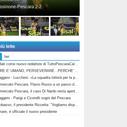
osinone-Pescara 2-2
iù lette
Ieri
Candidati come nuovo redattore di TuttoPescaraCalcio.com!
ERRARE E' UMANO, PERSEVERARE...PERCHE' SPACCIARE PER BOMBER RUSSO E ALBERTI?
Messaggero - Lucchesi: «La squadra lotterà per la promozioni in serie B»
Calciomercato Pescara, Flavio Russo a un passo dal ritorno: Foggia accelera, il Sassuolo prepara il via libera
Calciomercato Pescara, il caso Di Nardo resta aperto: il bomber può anche restare in biancazzurro
gero - Parigi e Cicerelli sogni del Pescara
Campobasso, il presidente Rizzetta: "Vogliamo disputare un campionato di vertice"
are, è ufficiale il nuovo presidente