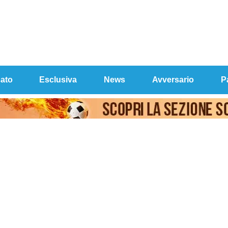
ato
Esclusiva
News
Avversario
P