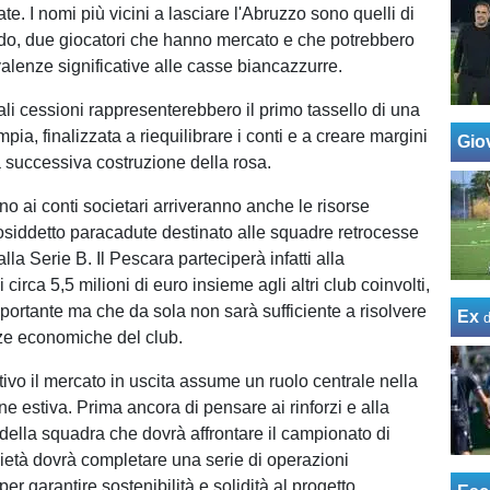
ate. I nomi più vicini a lasciare l'Abruzzo sono quelli di
do, due giocatori che hanno mercato e che potrebbero
valenze significative alle casse biancazzurre.
ali cessioni rappresenterebbero il primo tassello di una
mpia, finalizzata a riequilibrare i conti e a creare margini
Giov
a successiva costruzione della rosa.
o ai conti societari arriveranno anche le risorse
cosiddetto paracadute destinato alle squadre retrocesse
lla Serie B. Il Pescara parteciperà infatti alla
 circa 5,5 milioni di euro insieme agli altri club coinvolti,
rtante ma che da sola non sarà sufficiente a risolvere
Ex
nze economiche del club.
ivo il mercato in uscita assume un ruolo centrale nella
 estiva. Prima ancora di pensare ai rinforzi e alla
ella squadra che dovrà affrontare il campionato di
cietà dovrà completare una serie di operazioni
per garantire sostenibilità e solidità al progetto.