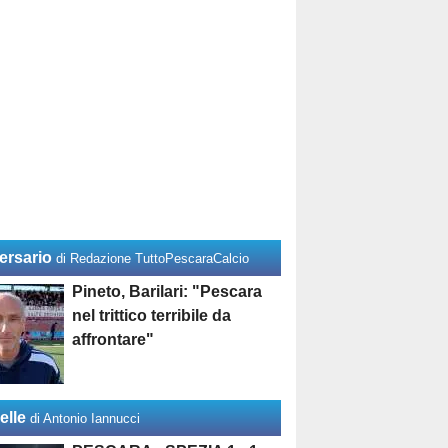
ersario
di Redazione TuttoPescaraCalcio
Pineto, Barilari: "Pescara
nel trittico terribile da
affrontare"
elle
di Antonio Iannucci