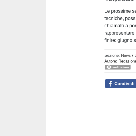
Le prossime se
tecniche, possi
chiamato a por
rappresentare l
finire: giugno 
Sezione:
News
/ 
Autore: Redazion
vedi letture
Condividi