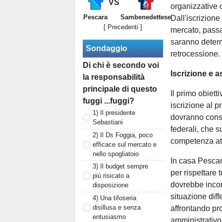
VS
organizzative 
Pescara
Sambenedettese
Dall'iscrizion
[ Precedenti ]
mercato, passan
saranno determ
Sondaggio
retrocessione.
Di chi è secondo voi
Iscrizione e a
la responsabilità
principale di questo
Il primo obiett
fuggi ...fuggi?
iscrizione al p
1) Il presidente
dovranno cons
Sebastiani
federali, che 
2) Il Ds Foggia, poco
competenza att
efficace sul mercato e
nello spogliatoio
In casa Pescara
3) Il budget sempre
per rispettare 
più risicato a
dovrebbe incon
disposizione
situazione diff
4) Una tifoseria
disillusa e senza
affrontando pr
entusiasmo
amministrativo