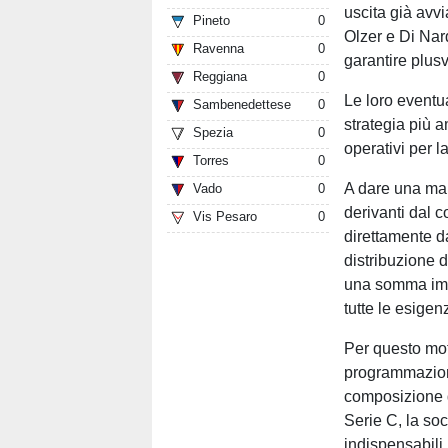
uscita già avvi
Pineto
0
Olzer e Di Nar
Ravenna
0
garantire plus
Reggiana
0
Le loro eventu
Sambenedettese
0
strategia più a
Spezia
0
operativi per l
Torres
0
A dare una man
Vado
0
derivanti dal 
Vis Pesaro
0
direttamente da
distribuzione di
una somma impo
tutte le esige
Per questo mot
programmazione
composizione d
Serie C, la so
indispensabili 