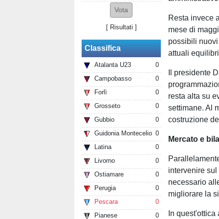
Resta invece an
[
Risultati
]
mese di maggio
possibili nuovi
Classifica
attuali equilibr
Atalanta U23
0
Il presidente 
Campobasso
0
programmazione
Forlì
0
resta alta su 
Grosseto
0
settimane. Al m
costruzione de
Gubbio
0
Guidonia Montecelio
0
Mercato e bil
Latina
0
Parallelamente
Livorno
0
intervenire sul
Ostiamare
0
necessario alle
Perugia
0
migliorare la s
Pescara
0
In quest'ottic
Pianese
0