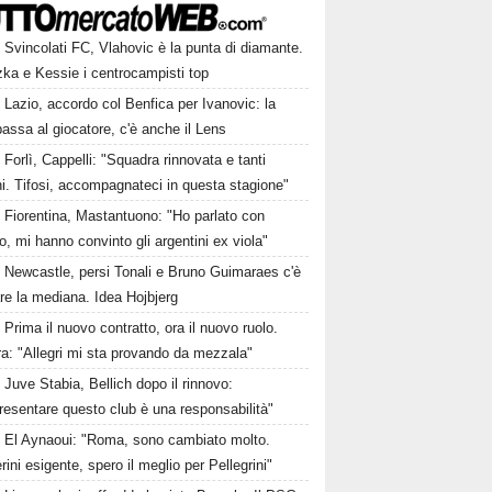
Svincolati FC, Vlahovic è la punta di diamante.
zka e Kessie i centrocampisti top
Lazio, accordo col Benfica per Ivanovic: la
passa al giocatore, c'è anche il Lens
Forlì, Cappelli: "Squadra rinnovata e tanti
i. Tifosi, accompagnateci in questa stagione"
Fiorentina, Mastantuono: "Ho parlato con
, mi hanno convinto gli argentini ex viola"
Newcastle, persi Tonali e Bruno Guimaraes c'è
are la mediana. Idea Hojbjerg
Prima il nuovo contratto, ora il nuovo ruolo.
a: "Allegri mi sta provando da mezzala"
Juve Stabia, Bellich dopo il rinnovo:
esentare questo club è una responsabilità"
El Aynaoui: "Roma, sono cambiato molto.
ini esigente, spero il meglio per Pellegrini"