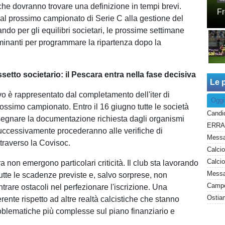
che dovranno trovare una definizione in tempi brevi.
Fr
e al prossimo campionato di Serie C alla gestione del
do per gli equilibri societari, le prossime settimane
inanti per programmare la ripartenza dopo la
ssetto societario: il Pescara entra nella fase decisiva
Le p
ivo è rappresentato dal completamento dell'iter di
Oggi
rossimo campionato. Entro il 16 giugno tutte le società
egnare la documentazione richiesta dagli organismi
successivamente procederanno alle verifiche di
raverso la Covisoc.
 non emergono particolari criticità. Il club sta lavorando
Messag
tutte le scadenze previste e, salvo sorprese, non
trare ostacoli nel perfezionare l'iscrizione. Una
Ostiam
erente rispetto ad altre realtà calcistiche che stanno
oblematiche più complesse sul piano finanziario e
.