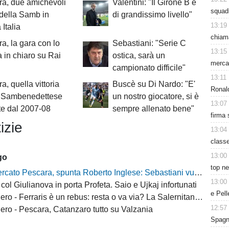
a, due amichevoli
Valentini: "Il Girone B è
squad
della Samb in
di grandissimo livello"
13:19
Italia
chiama
a, la gara con lo
Sebastiani: "Serie C
13:15
 in chiaro su Rai
ostica, sarà un
mercat
campionato difficile"
13:11
a, quella vittoria
Buscè su Di Nardo: "E'
Ronald
a Sambenedettese
un nostro giocatore, si è
13:07
e dal 2007-08
sempre allenato bene"
firma 
izie
13:04
class
13:00
go
top ne
o Pescara, spunta Roberto Inglese: Sebastiani vuole il bomber d’esperienza
13:00
col Giulianova in porta Profeta. Saio e Ujkaj infortunati
e Pell
 Ferraris è un rebus: resta o va via? La Salernitana rivorrebbe la punta
12:57
ro - Pescara, Catanzaro tutto su Valzania
Spagna