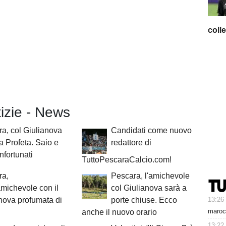
coll
tizie - News
a, col Giulianova
Candidati come nuovo
ta Profeta. Saio e
redattore di
nfortunati
TuttoPescaraCalcio.com!
ra,
Pescara, l'amichevole
amichevole con il
col Giulianova sarà a
13:26
nova profumata di
porte chiuse. Ecco
maroc
anche il nuovo orario
13:22