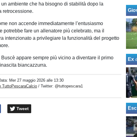
 un ambiente che ha bisogno di stabilità dopo la
Giov
a retrocessione.
 nome non accende immediatamente l’entusiasmo
 potrebbe fare un allenatore più celebrato, ma il
 intenzionato a privilegiare la funzionalità del progetto
more.
 Buscè appare sempre più vicino a diventare il primo
Ex
rinascita biancazzurra.
Data:
Mer 27 maggio 2026 alle 13:30
e TuttoPescaraCalcio
/ Twitter:
@tuttopescara1
Esc
Tweet