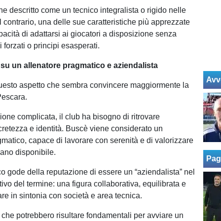
e descritto come un tecnico integralista o rigido nelle
l contrario, una delle sue caratteristiche più apprezzate
pacità di adattarsi ai giocatori a disposizione senza
 forzati o principi esasperati.
su un allenatore pragmatico e aziendalista
Avv
questo aspetto che sembra convincere maggiormente la
Pescara.
one complicata, il club ha bisogno di ritrovare
ncretezza e identità. Buscè viene considerato un
gmatico, capace di lavorare con serenità e di valorizzare
mano disponibile.
Pag
nico gode della reputazione di essere un “aziendalista” nel
ivo del termine: una figura collaborativa, equilibrata e
are in sintonia con società e area tecnica.
e che potrebbero risultare fondamentali per avviare un