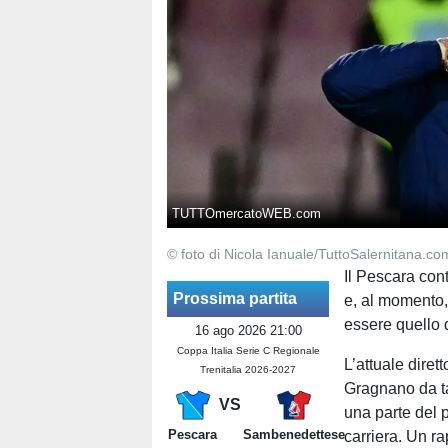
TUTTOmercatoWEB.com
© foto di Nicola Ianuale/TuttoSalernitana.co
Il Pescara con
Prossima partita
e, al momento,
essere quello 
16 ago 2026 21:00
Coppa Italia Serie C Regionale
L’attuale diret
Trenitalia 2026-2027
Gragnano da ta
VS
una parte del p
Pescara
Sambenedettese
carriera. Un r