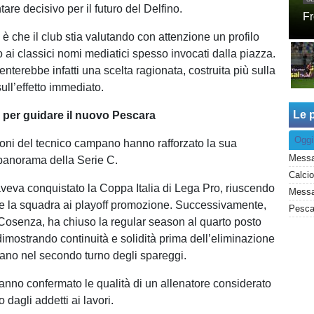
are decisivo per il futuro del Delfino.
Fr
è che il club stia valutando con attenzione un profilo
o ai classici nomi mediatici spesso invocati dalla piazza.
terebbe infatti una scelta ragionata, costruita più sulla
ull’effetto immediato.
Le p
 per guidare il nuovo Pescara
Oggi
ioni del tecnico campano hanno rafforzato la sua
Messa
l panorama della Serie C.
aveva conquistato la Coppa Italia di Lega Pro, riuscendo
are la squadra ai playoff promozione. Successivamente,
 Cosenza, ha chiuso la regular season al quarto posto
dimostrando continuità e solidità prima dell’eliminazione
rano nel secondo turno degli spareggi.
anno confermato le qualità di un allenatore considerato
 dagli addetti ai lavori.