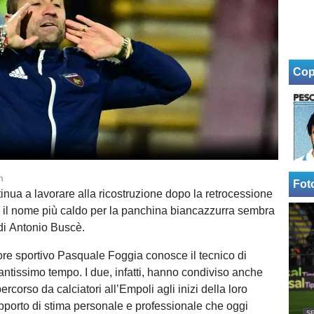
Cop
m
Fot
tinua a lavorare alla ricostruzione dopo la retrocessione
 il nome più caldo per la panchina biancazzurra sembra
di Antonio Buscè.
tore sportivo Pasquale Foggia conosce il tecnico di
ntissimo tempo. I due, infatti, hanno condiviso anche
ercorso da calciatori all’Empoli agli inizi della loro
apporto di stima personale e professionale che oggi
SE