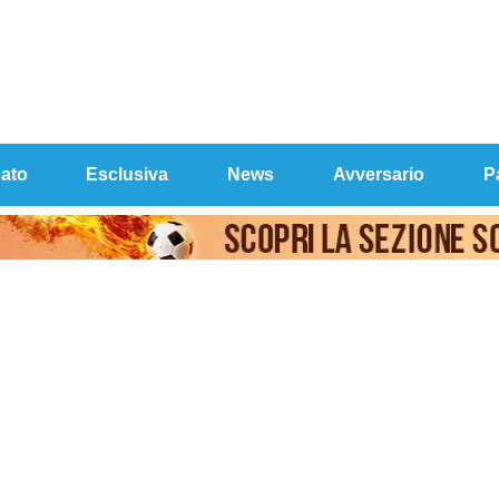
ato
Esclusiva
News
Avversario
P