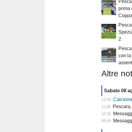
Pescar
prima 
Coppa 
Pescar
Spezia
2
Pescar
con l
assent
Altre not
Sabato 08 a
Calciomercat
12:30
Pescara, 
11:00
Messaggero -
10:30
Messagge
09:00