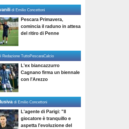
anili
di Emilio Concettoni
Pescara Primavera,
comincia il raduno in attesa
del ritiro di Penne
di Redazione TuttoPescaraCalcio
L'ex biancazzurro
Cagnano firma un biennale
con l'Arezzo
lusiva
di Emilio Concettoni
L'agente di Parigi: "Il
giocatore è tranquillo e
aspetta l'evoluzione del