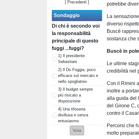
[ Precedenti ]
potrebbe divent
Sondaggio
La sensazione 
diverso rispett
Di chi è secondo voi
Buscè rappresen
la responsabilità
sostanza che s
principale di questo
fuggi ...fuggi?
Buscè in pole
1) Il presidente
Sebastiani
Le ultime stag
2) Il Ds Foggia, poco
credibilità ne
efficace sul mercato e
nello spogliatoio
Con il Rimini 
3) Il budget sempre
inoltre a port
più risicato a
alla guida del
disposizione
del Girone C, 
4) Una tifoseria
contro il Casa
disillusa e senza
entusiasmo
Percorsi che h
molto preparato