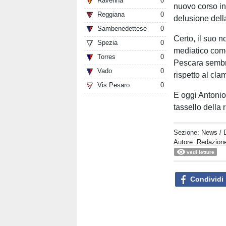
Ravenna
0
nuovo corso in
Reggiana
0
delusione dell
Sambenedettese
0
Certo, il suo
Spezia
0
mediatico come
Torres
0
Pescara sembra
Vado
0
rispetto al cla
Vis Pesaro
0
E oggi Antonio
tassello della 
Sezione:
News
/ 
Autore: Redazion
vedi letture
Condividi