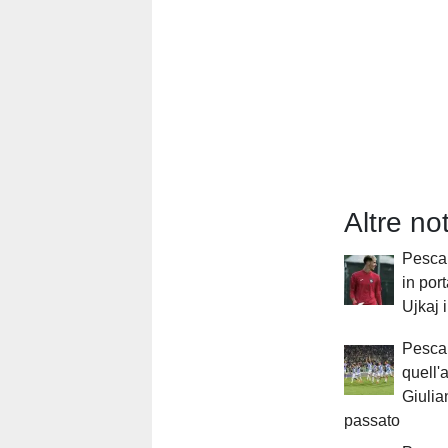
Altre no
Pescar
in por
Ujkaj i
Pesca
quell'
Giulia
passato