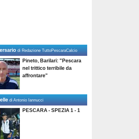
ersario
di Redazione TuttoPescaraCalcio
Pineto, Barilari: "Pescara
nel trittico terribile da
affrontare"
elle
di Antonio Iannucci
PESCARA - SPEZIA 1 - 1