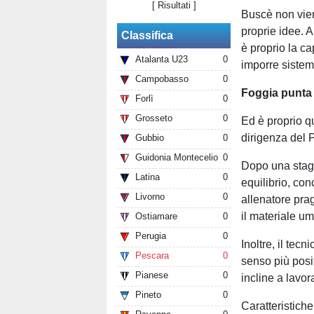
[
Risultati
]
Buscè non vien
proprie idee. A
Classifica
è proprio la ca
Atalanta U23
0
imporre sistemi
Campobasso
0
Foggia punta 
Forlì
0
Grosseto
0
Ed è proprio 
dirigenza del 
Gubbio
0
Guidonia Montecelio
0
Dopo una stagi
Latina
0
equilibrio, co
Livorno
0
allenatore pra
il materiale u
Ostiamare
0
Perugia
0
Inoltre, il tec
Pescara
0
senso più posit
Pianese
0
incline a lavor
Pineto
0
Caratteristich