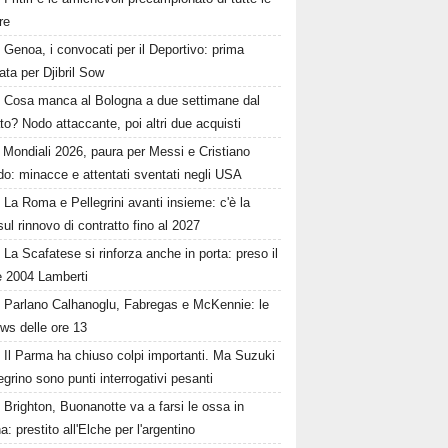
re
Genoa, i convocati per il Deportivo: prima
ta per Djibril Sow
Cosa manca al Bologna a due settimane dal
o? Nodo attaccante, poi altri due acquisti
Mondiali 2026, paura per Messi e Cristiano
o: minacce e attentati sventati negli USA
La Roma e Pellegrini avanti insieme: c'è la
sul rinnovo di contratto fino al 2027
La Scafatese si rinforza anche in porta: preso il
e 2004 Lamberti
Parlano Calhanoglu, Fabregas e McKennie: le
ws delle ore 13
Il Parma ha chiuso colpi importanti. Ma Suzuki
egrino sono punti interrogativi pesanti
Brighton, Buonanotte va a farsi le ossa in
: prestito all'Elche per l'argentino