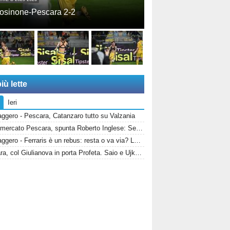
osinone-Pescara 2-2
iù lette
Ieri
ggero - Pescara, Catanzaro tutto su Valzania
Calciomercato Pescara, spunta Roberto Inglese: Sebastiani vuole il bomber d’esperienza
Messaggero - Ferraris è un rebus: resta o va via? La Salernitana rivorrebbe la punta
Pescara, col Giulianova in porta Profeta. Saio e Ujkaj infortunati