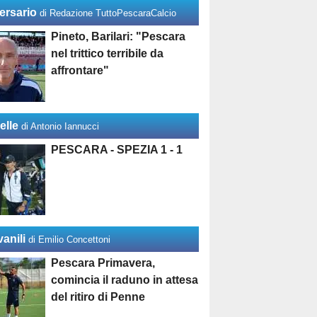
ersario
di Redazione TuttoPescaraCalcio
Pineto, Barilari: "Pescara
nel trittico terribile da
affrontare"
elle
di Antonio Iannucci
PESCARA - SPEZIA 1 - 1
anili
di Emilio Concettoni
Pescara Primavera,
comincia il raduno in attesa
del ritiro di Penne