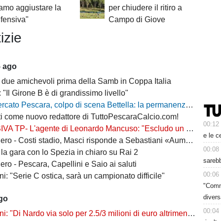
amo aggiustare la
per chiudere il ritiro a
ifensiva"
Campo di Giove
izie
5 ago
 due amichevoli prima della Samb in Coppa Italia
: "Il Girone B è di grandissimo livello"
escara, colpo di scena Bettella: la permanenza non è più un'ipotesi, ecco cosa sta succedendo
i come nuovo redattore di TuttoPescaraCalcio.com!
00:12
L'agente di Leonardo Mancuso: "Escludo un suo ritorno a Pescara, vuole rimanere in B"
e le c
osti stadio, Masci risponde a Sebastiani «Aumenti per ridurre il peso sui cittadini»
00:08
la gara con lo Spezia in chiaro su Rai 2
sarebb
ro - Pescara, Capellini e Saio ai saluti
00:06
i: "Serie C ostica, sarà un campionato difficile"
"Comm
diver
ago
00:04
"Di Nardo via solo per 2.5/3 milioni di euro altrimenti resta a Pescara"