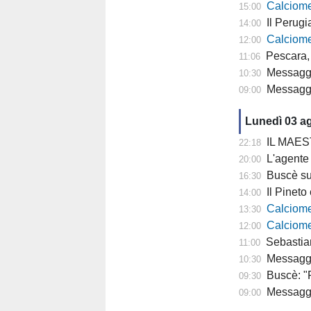
Calciomercat
15:00
Il Perugia cam
14:00
Calciomercato
12:00
Pescara, 
11:06
Messaggero - 
10:30
Messagge
09:00
Lunedì 03 a
IL MAESTRO
22:18
L'agente di Parigi: "
20:00
Buscè su D
16:30
Il Pineto è p
14:00
Calciomercato P
13:30
Calciomercat
12:00
Sebastiani a Rete 8
11:00
Messaggero 
10:30
Buscè: "R
09:30
Messagge
09:00