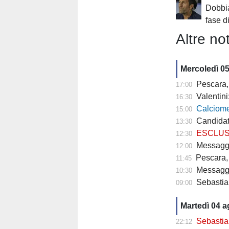
Dobbi
fase d
Altre not
Mercoledì 0
Pescara,
17:00
Valentini
16:30
Calciomercato P
15:00
Candidat
13:30
ESCLUSIVA TP- 
12:30
Messaggero - C
12:00
Pescara, 
11:45
Messagge
10:30
Sebastian
09:00
Martedì 04 
Sebastiani: 
22:12