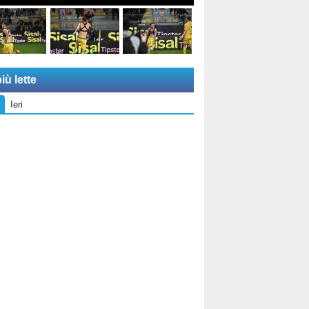
iù lette
Ieri