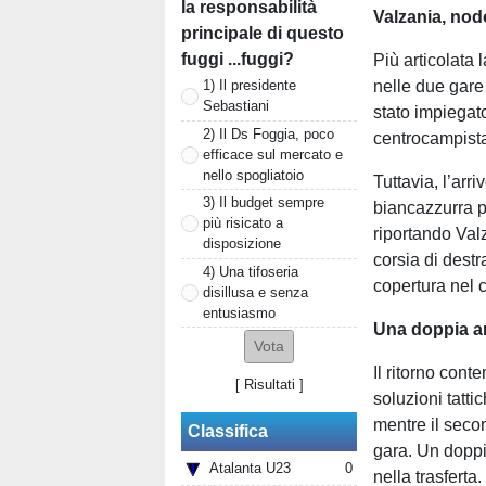
la responsabilità
Valzania, nod
principale di questo
fuggi ...fuggi?
Più articolata
1) Il presidente
nelle due gare
Sebastiani
stato impiegato
2) Il Ds Foggia, poco
centrocampista
efficace sul mercato e
nello spogliatoio
Tuttavia, l’arr
3) Il budget sempre
biancazzurra p
più risicato a
riportando Val
disposizione
corsia di dest
4) Una tifoseria
copertura nel 
disillusa e senza
entusiasmo
Una doppia ar
Il ritorno con
[
Risultati
]
soluzioni tatti
mentre il seco
Classifica
gara. Un doppi
Atalanta U23
0
nella trasferta.