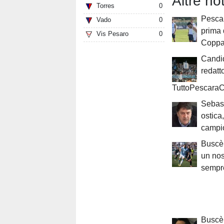
Altre no
Torres
0
Pescar
Vado
0
prima 
Vis Pesaro
0
Coppa 
Candi
redatt
TuttoPescaraC
Sebast
ostica
campio
Buscè 
un nos
sempre
Buscè: