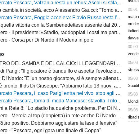
risult
o Pescara, Valzania resta un rebus: Ascoli si sfila, il Catanzaro osserva
00:01
bia in società, ecco Alessandro Gaucci: "Torno a casa, ecco chi è il nuovo allenatore"
ma è 
 Pescara, Foggia accelera: Flavio Russo resta l'obiettivo, ma cresce la concorrenza
creder
quella vittoria con la Sambenedettese assente dal 2007-08
italia
Il presidente: «Stadio, raddoppiati i costi ma parte della tribuna ancora chiusa»
davve
ro - Corsa per Di Nardo il Modena in pole
00:00
vende
go
05/08
 DEL SAMBA E DEL CALCIO: IL LEGGENDARIO PESCARA DI LEO JÚNIOR
stress
Il giocatore è tranquillo e aspetta l'evoluzione del mercato degli attaccanti di C, ci sono situazioni collegate da monitorare"
i Nardo: "E' un nostro giocatore, si è sempre allenato bene"
05/08
Saudit
ronto. Il ds Di Giuseppe: "Abbiamo fatto 13 nuovi acquisti, la rosa è completa"
escara, il caso Parigi entra nel vivo: stop agli allenamenti, cessione sempre più vicina
05/08
o Pescara, torna di moda Mancuso: stavolta il ritorno può diventare realtà
Mondi
: "Lo stadio ha qualche problema. Per Di Nardo l'offerta deve essere giusta per entrambe le parti, altrimenti resta"
05/08
- Merola al top (doppietta) in rete anche Di Nardo. Bene i rossoneri
ribadi
itiro positivo. Dobbiamo aggiustare la fase difensiva"
ro - "Pescara, ogni gara una finale di Coppa"