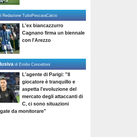
di Redazione TuttoPescaraCalcio
L'ex biancazzurro
Cagnano firma un biennale
con l'Arezzo
lusiva
di Emilio Concettoni
L'agente di Parigi: "Il
giocatore è tranquillo e
aspetta l'evoluzione del
mercato degli attaccanti di
C, ci sono situazioni
egate da monitorare"