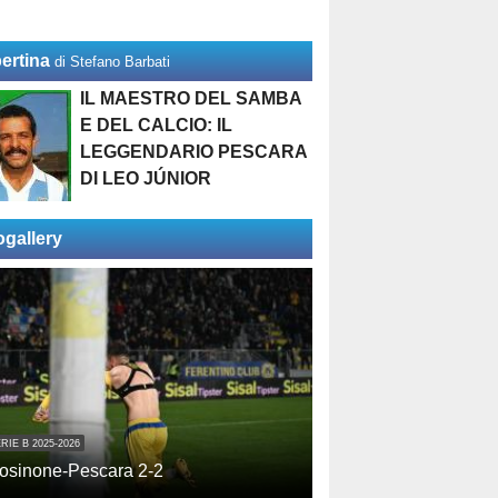
ertina
di Stefano Barbati
IL MAESTRO DEL SAMBA
E DEL CALCIO: IL
LEGGENDARIO PESCARA
DI LEO JÚNIOR
ogallery
RIE B 2025-2026
osinone-Pescara 2-2