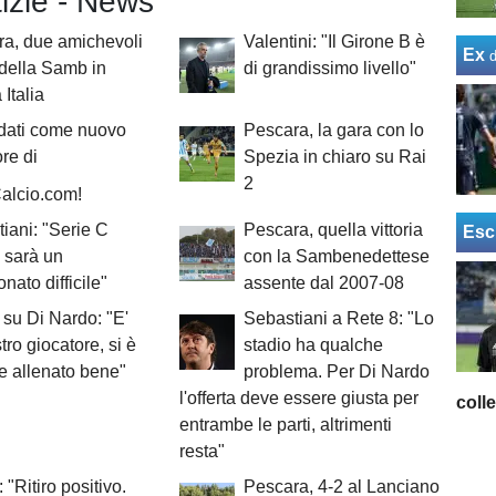
tizie - News
a, due amichevoli
Valentini: "Il Girone B è
Ex
della Samb in
di grandissimo livello"
Italia
dati come nuovo
Pescara, la gara con lo
ore di
Spezia in chiaro su Rai
2
alcio.com!
iani: "Serie C
Pescara, quella vittoria
Esc
, sarà un
con la Sambenedettese
nato difficile"
assente dal 2007-08
su Di Nardo: "E'
Sebastiani a Rete 8: "Lo
tro giocatore, si è
stadio ha qualche
 allenato bene"
problema. Per Di Nardo
l'offerta deve essere giusta per
coll
entrambe le parti, altrimenti
resta"
 "Ritiro positivo.
Pescara, 4-2 al Lanciano