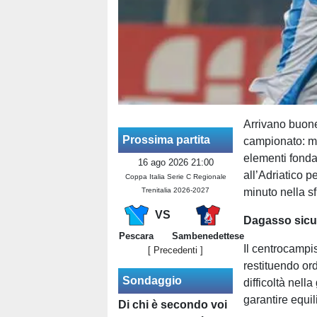
Arrivano buone 
Prossima partita
campionato: mi
elementi fond
16 ago 2026 21:00
all’Adriatico p
Coppa Italia Serie C Regionale
Trenitalia 2026-2027
minuto nella sfi
VS
Dagasso sicu
Pescara
Sambenedettese
Il centrocampi
[ Precedenti ]
restituendo or
Sondaggio
difficoltà nel
garantire equil
Di chi è secondo voi