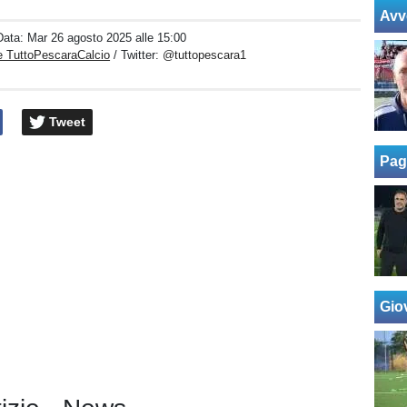
Avv
Data:
Mar 26 agosto 2025 alle 15:00
e TuttoPescaraCalcio
/ Twitter:
@tuttopescara1
Tweet
Pag
Giov