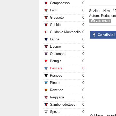
Campobasso
0
Forlì
0
Sezione:
News
/ 
Autore: Redazion
Grosseto
0
vedi letture
Gubbio
0
Guidonia Montecelio
0
Condividi
Latina
0
Livorno
0
Ostiamare
0
Perugia
0
Pescara
0
Pianese
0
Pineto
0
Ravenna
0
Reggiana
0
Sambenedettese
0
Spezia
0