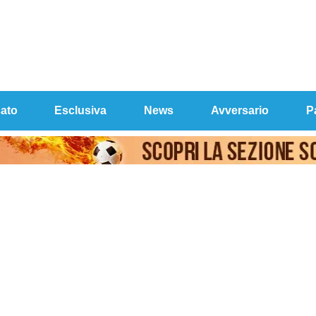
ato
Esclusiva
News
Avversario
P