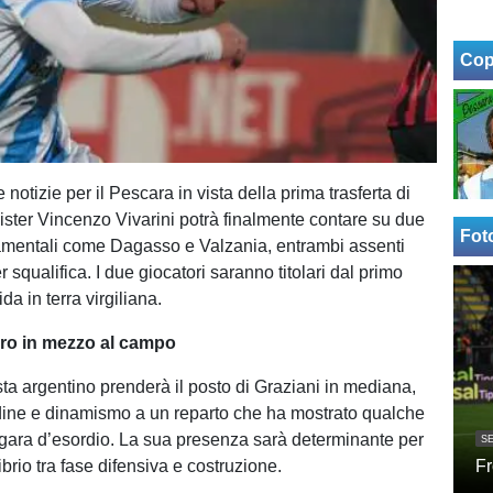
Cop
notizie per il Pescara in vista della prima trasferta di
ster Vincenzo Vivarini potrà finalmente contare su due
Fot
amentali come Dagasso e Valzania, entrambi assenti
er squalifica. I due giocatori saranno titolari dal primo
da in terra virgiliana.
ro in mezzo al campo
sta argentino prenderà il posto di Graziani in mediana,
dine e dinamismo a un reparto che ha mostrato qualche
la gara d’esordio. La sua presenza sarà determinante per
SE
ibrio tra fase difensiva e costruzione.
Fr