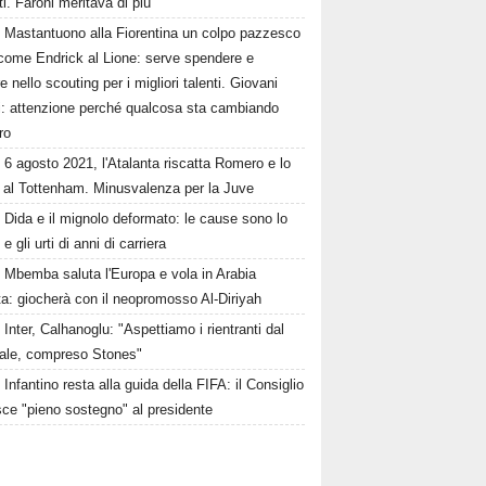
ati. Faroni meritava di più"
Mastantuono alla Fiorentina un colpo pazzesco
come Endrick al Lione: serve spendere e
e nello scouting per i migliori talenti. Giovani
ni: attenzione perché qualcosa sta cambiando
ro
6 agosto 2021, l'Atalanta riscatta Romero e lo
 al Tottenham. Minusvalenza per la Juve
Dida e il mignolo deformato: le cause sono lo
 e gli urti di anni di carriera
Mbemba saluta l'Europa e vola in Arabia
a: giocherà con il neopromosso Al-Diriyah
Inter, Calhanoglu: "Aspettiamo i rientranti dal
ale, compreso Stones"
Infantino resta alla guida della FIFA: il Consiglio
sce "pieno sostegno" al presidente