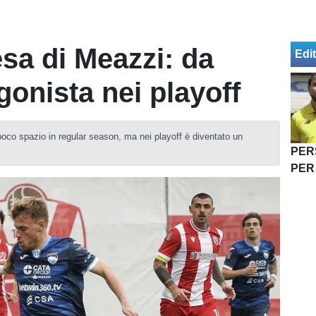
esa di Meazzi: da
Edit
gonista nei playoff
poco spazio in regular season, ma nei playoff è diventato un
PER
PER