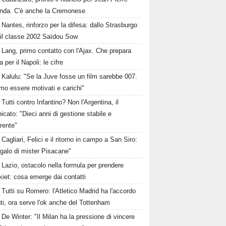
nda. C'è anche la Cremonese
Nantes, rinforzo per la difesa: dallo Strasburgo
 il classe 2002 Saïdou Sow
Lang, primo contatto con l'Ajax. Che prepara
ta per il Napoli: le cifre
Kalulu: "Se la Juve fosse un film sarebbe 007.
mo essere motivati e carichi"
Tutti contro Infantino? Non l'Argentina, il
cato: "Dieci anni di gestione stabile e
rente"
Cagliari, Felici e il ritorno in campo a San Siro:
galo di mister Pisacane"
Lazio, ostacolo nella formula per prendere
iet: cosa emerge dai contatti
Tutti su Romero: l'Atletico Madrid ha l'accordo
ti, ora serve l'ok anche del Tottenham
De Winter: "Il Milan ha la pressione di vincere