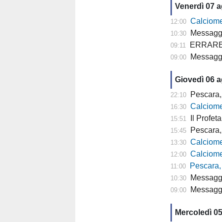
Venerdì 07 
Calciomercato P
12:00
Messaggero
10:30
ERRARE E' U
09:11
Messagge
09:00
Giovedì 06 
Pescara, 
22:10
Calciomer
16:30
Il Profeta
15:51
Pescara, l'a
15:45
Calciomercato
13:30
Calciomercato P
12:00
Pescara,
11:00
Messaggero -
10:30
Messagger
09:00
Mercoledì 0