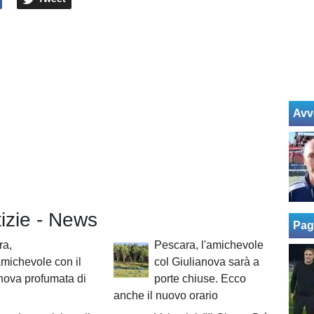
Avv
tizie - News
Pag
ra,
Pescara, l'amichevole
amichevole con il
col Giulianova sarà a
nova profumata di
porte chiuse. Ecco
anche il nuovo orario