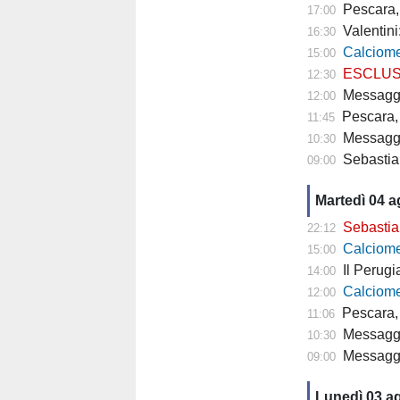
Pescara,
17:00
Valentini
16:30
Calciomercato P
15:00
ESCLUSIVA TP- 
12:30
Messaggero - C
12:00
Pescara, 
11:45
Messagge
10:30
Sebastian
09:00
Martedì 04 
Sebastiani: 
22:12
Calciomercat
15:00
Il Perugia cam
14:00
Calciomercato
12:00
Pescara, 
11:06
Messaggero - 
10:30
Messagge
09:00
Lunedì 03 a