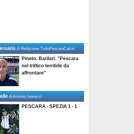
ersario
di Redazione TuttoPescaraCalcio
Pineto, Barilari: "Pescara
nel trittico terribile da
affrontare"
elle
di Antonio Iannucci
PESCARA - SPEZIA 1 - 1