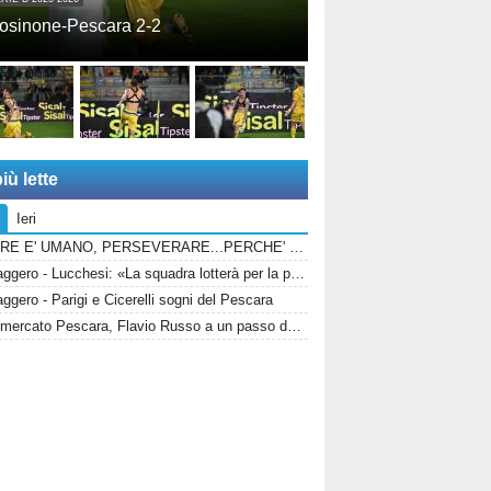
osinone-Pescara 2-2
iù lette
Ieri
ERRARE E' UMANO, PERSEVERARE...PERCHE' SPACCIARE PER BOMBER RUSSO E ALBERTI?
Messaggero - Lucchesi: «La squadra lotterà per la promozioni in serie B»
gero - Parigi e Cicerelli sogni del Pescara
Calciomercato Pescara, Flavio Russo a un passo dal ritorno: Foggia accelera, il Sassuolo prepara il via libera