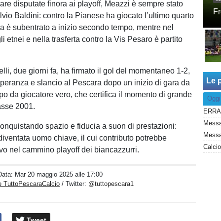
are disputate finora ai playoff, Meazzi è sempre stato
Fr
ilvio Baldini: contro la Pianese ha giocato l’ultimo quarto
ia è subentrato a inizio secondo tempo, mentre nel
li etnei e nella trasferta contro la Vis Pesaro è partito
lli, due giorni fa, ha firmato il gol del momentaneo 1-2,
Le p
speranza e slancio al Pescara dopo un inizio di gara da
po da giocatore vero, che certifica il momento di grande
Oggi
lasse 2001.
conquistando spazio e fiducia a suon di prestazioni:
Messag
diventata uomo chiave, il cui contributo potrebbe
ivo nel cammino playoff dei biancazzurri.
Data:
Mar 20 maggio 2025 alle 17:00
e TuttoPescaraCalcio
/ Twitter:
@tuttopescara1
Tweet