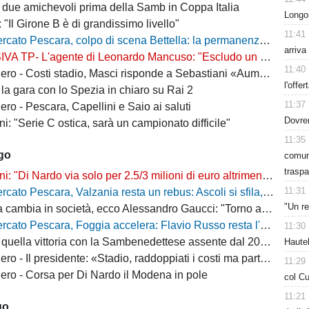
 due amichevoli prima della Samb in Coppa Italia
Longo
: "Il Girone B è di grandissimo livello"
11:41
escara, colpo di scena Bettella: la permanenza non è più un'ipotesi, ecco cosa sta succedendo
arriva
L'agente di Leonardo Mancuso: "Escludo un suo ritorno a Pescara, vuole rimanere in B"
11:40
osti stadio, Masci risponde a Sebastiani «Aumenti per ridurre il peso sui cittadini»
l'offer
la gara con lo Spezia in chiaro su Rai 2
11:37
ro - Pescara, Capellini e Saio ai saluti
Dovre
i: "Serie C ostica, sarà un campionato difficile"
11:35
ago
comuni
traspa
"Di Nardo via solo per 2.5/3 milioni di euro altrimenti resta a Pescara"
11:31
o Pescara, Valzania resta un rebus: Ascoli si sfila, il Catanzaro osserva
"Un re
bia in società, ecco Alessandro Gaucci: "Torno a casa, ecco chi è il nuovo allenatore"
 Pescara, Foggia accelera: Flavio Russo resta l'obiettivo, ma cresce la concorrenza
11:30
quella vittoria con la Sambenedettese assente dal 2007-08
Hautek
Il presidente: «Stadio, raddoppiati i costi ma parte della tribuna ancora chiusa»
11:29
ro - Corsa per Di Nardo il Modena in pole
col Cu
11:21
go