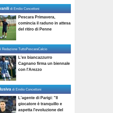
anili
di Emilio Concettoni
Pescara Primavera,
comincia il raduno in attesa
del ritiro di Penne
di Redazione TuttoPescaraCalcio
L'ex biancazzurro
Cagnano firma un biennale
con l'Arezzo
lusiva
di Emilio Concettoni
L'agente di Parigi: "Il
giocatore è tranquillo e
aspetta l'evoluzione del