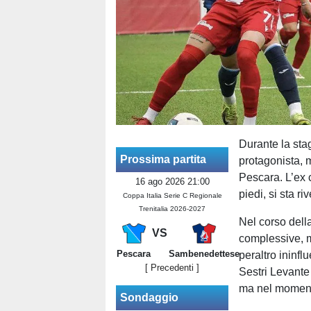
Durante la stag
Prossima partita
protagonista, m
Pescara. L’ex c
16 ago 2026 21:00
piedi, si sta r
Coppa Italia Serie C Regionale
Trenitalia 2026-2027
Nel corso dell
VS
complessive, m
Pescara
Sambenedettese
peraltro ininfl
[ Precedenti ]
Sestri Levante
ma nel momento
Sondaggio