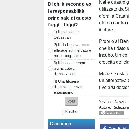
Nelle quattro g
Di chi è secondo voi
utilizzato da S
la responsabilità
d’ora, a Catan
principale di questo
ritorno contro g
fuggi ...fuggi?
titolare.
1) Il presidente
Sebastiani
Proprio al Bene
2) Il Ds Foggia, poco
che ha ridato 
efficace sul mercato e
incubo. Un col
nello spogliatoio
crescita del c
3) Il budget sempre
più risicato a
Meazzi si sta 
disposizione
un’alternativa 
4) Una tifoseria
disillusa e senza
rivelarsi decis
entusiasmo
Sezione:
News
/ 
Autore: Redazion
[
Risultati
]
vedi letture
Classifica
Condividi