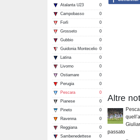
Atalanta U23
0
Campobasso
0
Forlì
0
Grosseto
0
Gubbio
0
Guidonia Montecelio
0
Latina
0
Livorno
0
Ostiamare
0
Perugia
0
Pescara
0
Altre no
Pianese
0
Pesca
Pineto
0
quell'
Ravenna
0
Giulia
Reggiana
0
passato
Sambenedettese
0