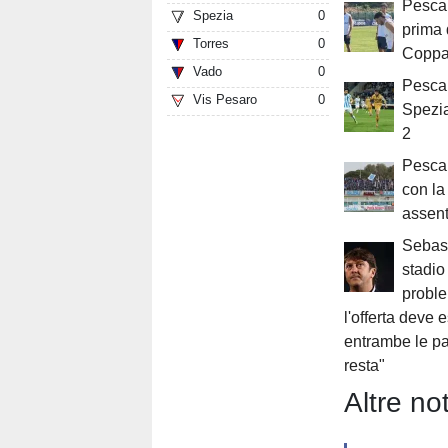
Pescar
Spezia
0
prima 
Torres
0
Coppa 
Vado
0
Pescar
Vis Pesaro
0
Spezia
2
Pescar
con l
assent
Sebast
stadio
proble
l'offerta deve 
entrambe le par
resta"
Altre not