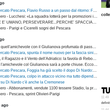
ago
escara, Flavio Russo a un passo dal ritorno: Foggia accelera, il Sassuolo prepara il via libera
coll
 - Lucchesi: «La squadra lotterà per la promozioni in serie B»
MANO, PERSEVERARE...PERCHE' SPACCIARE PER BOMBER RUSSO E ALBERTI?
ro - Parigi e Cicerelli sogni del Pescara
ago
quell'amichevole con il Giulianova profumata di passato
cato Pescara, spunta il nome nuovo per la fascia sinistra
, il Ragazzo e il Vento dell'Adriatico: la favola di Rebo-Gol
michevole col Giulianova sarà a porte chiuse. Ecco anche il nuovo orario
 Pescara, Foggia ha già scelto il dopo Di Nardo: c'è un nome in cima alla lista
escara, colpo in attacco vicino ma tutto dipende da Di Nardo: il Frosinone si chiama fuori?
 su Di Nardo c'è anche la Cremonese
 Abbonamenti, vendute 1100 tessere Stadio, la protesta dei tifosi disabili
o - Pescara, sprint Olivieri-Parigi
11:49
defini
5 ago
11:44