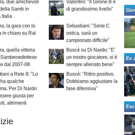
a, due amichevoli
Valentini: "Il Girone B è
della Samb in
di grandissimo livello"
Giov
Italia
a, la gara con lo
Sebastiani: "Serie C
 in chiaro su Rai
ostica, sarà un
campionato difficile"
a, quella vittoria
Buscè su Di Nardo: "E'
a Sambenedettese
un nostro giocatore, si è
Ex
e dal 2007-08
sempre allenato bene"
iani a Rete 8: "Lo
Buscè: "Ritiro positivo.
 ha qualche
Dobbiamo aggiustare la
ma. Per Di Nardo
fase difensiva"
essere giusta per
ti, altrimenti
Esc
izie