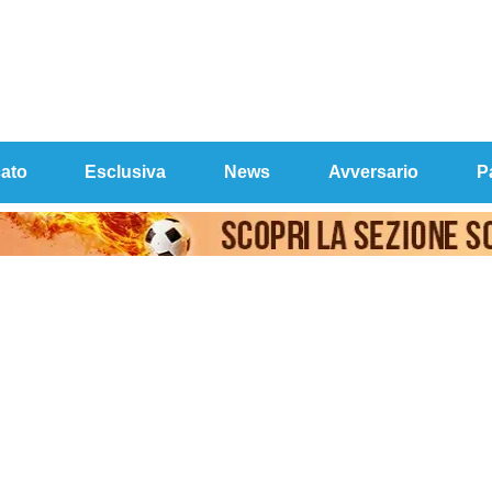
ato
Esclusiva
News
Avversario
P