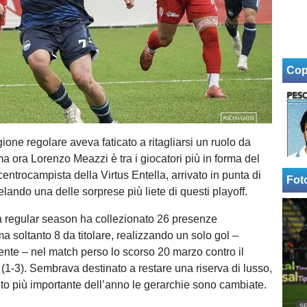
Cop
ione regolare aveva faticato a ritagliarsi un ruolo da
a ora Lorenzo Meazzi è tra i giocatori più in forma del
entrocampista della Virtus Entella, arrivato in punta di
Fot
ivelando una delle sorprese più liete di questi playoff.
a regular season ha collezionato 26 presenze
a soltanto 8 da titolare, realizzando un solo gol –
uente – nel match perso lo scorso 20 marzo contro il
 (1-3). Sembrava destinato a restare una riserva di lusso,
 più importante dell’anno le gerarchie sono cambiate.
SE