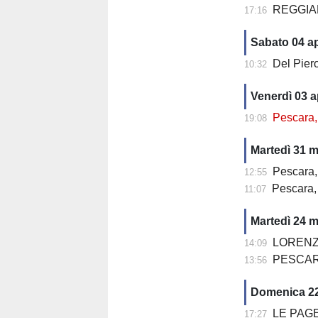
REGGIA
17:16
Sabato 04 ap
Del Piero 
10:32
Venerdì 03 a
Pescara, Go
19:08
Martedì 31 
Pescara, tra sp
12:55
Pescara, sen
11:07
Martedì 24 
LORENZ
14:09
PESCAR
13:56
Domenica 2
LE PAGE
17:27