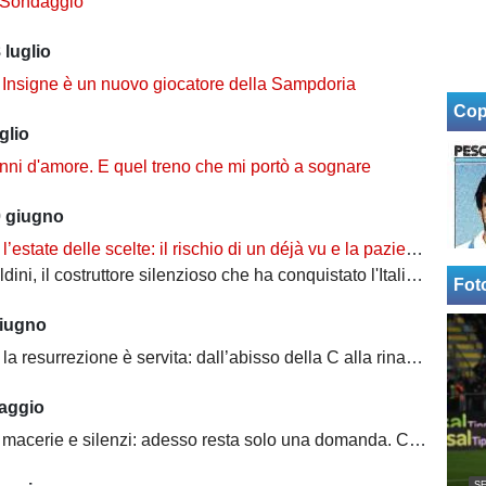
o Sondaggio
 luglio
e: Insigne è un nuovo giocatore della Sampdoria
Cop
glio
nni d'amore. E quel treno che mi portò a sognare
0 giugno
ate delle scelte: il rischio di un déjà vu e la pazienza che nessuno vuole più avere
 costruttore silenzioso che ha conquistato l'Italia: dall'impresa di Pescara alla panchina della Nazionale
Fot
giugno
surrezione è servita: dall’abisso della C alla rinascita targata Sebastiani (Forse...)
aggio
cerie e silenzi: adesso resta solo una domanda. Come si riparte?
SE