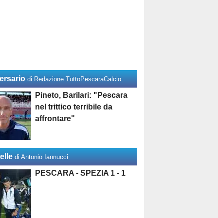
ersario
di Redazione TuttoPescaraCalcio
Pineto, Barilari: "Pescara
nel trittico terribile da
affrontare"
elle
di Antonio Iannucci
PESCARA - SPEZIA 1 - 1