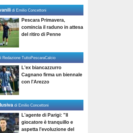
anili
di Emilio Concettoni
Pescara Primavera,
comincia il raduno in attesa
del ritiro di Penne
di Redazione TuttoPescaraCalcio
L'ex biancazzurro
Cagnano firma un biennale
con l'Arezzo
lusiva
di Emilio Concettoni
L'agente di Parigi: "Il
giocatore è tranquillo e
aspetta l'evoluzione del