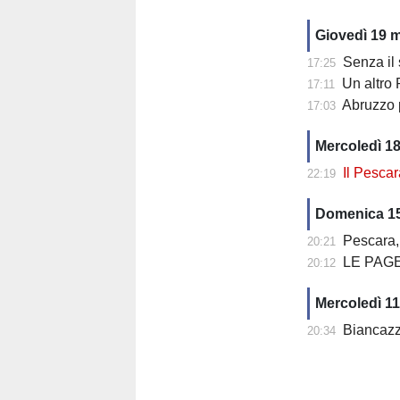
Giovedì 19 
Senza il suo 
17:25
Un altro Pe
17:11
Abruzzo protago
17:03
Mercoledì 1
Il Pescara
22:19
Domenica 1
Pescara, 
20:21
LE PAGE
20:12
Mercoledì 1
Biancazzur
20:34