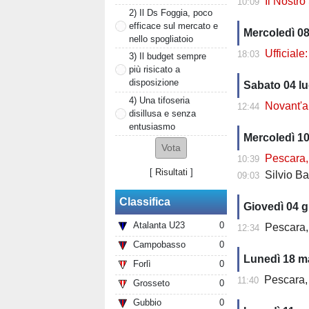
Il Nostr
10:09
2) Il Ds Foggia, poco
efficace sul mercato e
Mercoledì 08
nello spogliatoio
Ufficial
18:03
3) Il budget sempre
più risicato a
disposizione
Sabato 04 lu
4) Una tifoseria
Novant'a
12:44
disillusa e senza
entusiasmo
Mercoledì 1
Pescara, l’est
10:39
[
Risultati
]
Silvio Baldini, il
09:03
Classifica
Giovedì 04 
Atalanta U23
0
Pescara, la re
12:34
Campobasso
0
Lunedì 18 m
Forlì
0
Pescara, ma
11:40
Grosseto
0
Gubbio
0