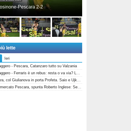
osinone-Pescara 2-2
iù lette
Ieri
ggero - Pescara, Catanzaro tutto su Valzania
Messaggero - Ferraris è un rebus: resta o va via? La Salernitana rivorrebbe la punta
Pescara, col Giulianova in porta Profeta. Saio e Ujkaj infortunati
Calciomercato Pescara, spunta Roberto Inglese: Sebastiani vuole il bomber d’esperienza