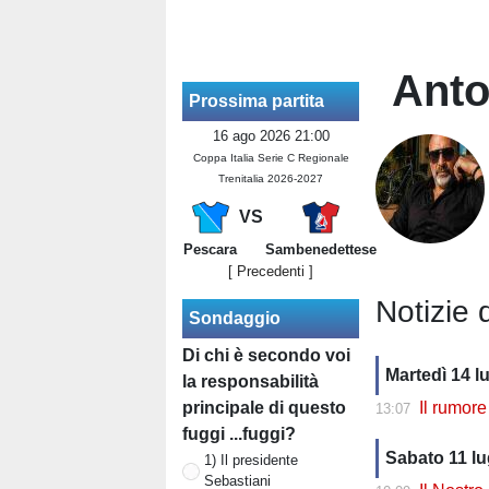
Anto
Prossima partita
16 ago 2026 21:00
Coppa Italia Serie C Regionale
Trenitalia 2026-2027
VS
Pescara
Sambenedettese
[ Precedenti ]
Notizie 
Sondaggio
Di chi è secondo voi
Martedì 14 lu
la responsabilità
principale di questo
Il rumore
13:07
fuggi ...fuggi?
Sabato 11 lu
1) Il presidente
Sebastiani