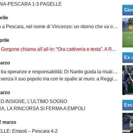
NA-PESCARA 1-3 PAGELLE
Giov
rile
a Pescara, nel nome di Vincenzo: un ritorno che va oltre il calcio
prile
rgone chiama all’all-in: “Ora cattiveria e testa”. A Reggio senza alibi
Ex
marzo
eranze e responsabilità: Di Nardo guida la risalita, Tsadjout torna per cambiare il finale
za il suo popolo ma con le spalle al muro: a Reggio Emilia è una finale vera
marzo
O INSIGNE, L’ULTIMO SOGNO
Esc
A, LA RINCORSA SI FERMA A EMPOLI
2 marzo
LLE: Empoli – Pescara 4-2