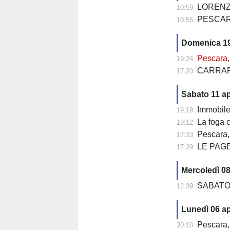
LORENZ
10:59
PESCARA, L
10:55
Domenica 19
Pescara, occa
19:24
CARRAR
17:20
Sabato 11 ap
Immobile all’
19:19
La foga ch
19:12
Pescara, 
17:33
LE PAGE
17:29
Mercoledì 08
SABATO 
12:39
Lunedì 06 ap
Pescara, colpo
20:10