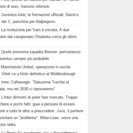
ioni di euro, francesi ottimisti
Juventus-Inter, le formazioni ufficiali: David e
dal 1', panchina per Alajbegovic
La rivoluzione per Sarri è iniziata. A due
ane dal campionato l'Atalanta cerca gli ultimi
Quote prossima squadra Bremer: permanenza
uventus sempre più probabile
Manchester United, operazione in uscita:
Vitek va a titolo definitivo al Middlesbrough
Inter, Calhanoglu: "Delusione Turchia al
ale, ma nel 2030 ci riproveremo"
L'Inter dimostri di poter fare mercato. Troppe
hiere e pochi fatti: guai a pensare di essere
ore a tutte le altre a prescindere. Juve, il portiere
iventare un "problema". Milan-Leao, serve una
one netta
La Roma ha accelerato, ma a due settimane