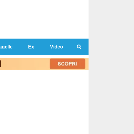
agelle
Ex
Video