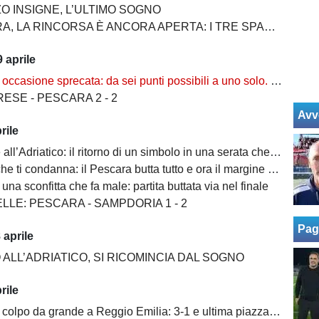
O INSIGNE, L’ULTIMO SOGNO
A RINCORSA È ANCORA APERTA: I TRE SPARTIACQUE PER LA SALVEZZA
 aprile
sione sprecata: da sei punti possibili a uno solo. Ora non c’è più margine d’errore
ESE - PESCARA 2 - 2
Avv
rile
Adriatico: il ritorno di un simbolo in una serata che meritava un finale diverso
e ti condanna: il Pescara butta tutto e ora il margine è finito
una sconfitta che fa male: partita buttata via nel finale
LLE: PESCARA - SAMPDORIA 1 - 2
Pag
 aprile
ALL’ADRIATICO, SI RICOMINCIA DAL SOGNO
rile
 da grande a Reggio Emilia: 3-1 e ultima piazza abbandonata. Insigne illumina la salvezza