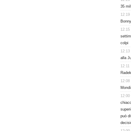
35 mil
12:19
Bonny 
12:15
settim
colpi
12:13
alla J
12:11
Radek 
12:08
Mondi
12:00
chiacc
superi
può d
decisi
12:00