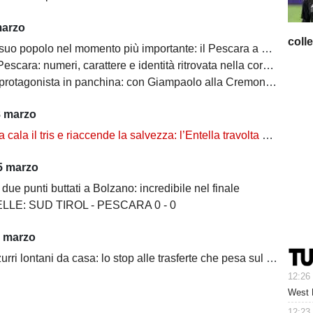
marzo
coll
popolo nel momento più importante: il Pescara a Empoli con un’assenza che pesa
scara: numeri, carattere e identità ritrovata nella corsa salvezza
nista in panchina: con Giampaolo alla Cremonese diventano quattro gli allenatori in Serie A
8 marzo
 cala il tris e riaccende la salvezza: l’Entella travolta 3-0
5 marzo
due punti buttati a Bolzano: incredibile nel finale
LLE: SUD TIROL - PESCARA 0 - 0
1 marzo
ri lontani da casa: lo stop alle trasferte che pesa sul Pescara
12:26
West 
12:23