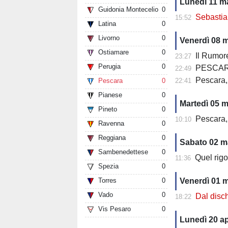
Lunedì 11 m
Guidonia Montecelio
0
Sebastiani e
15:52
Latina
0
Livorno
0
Venerdì 08 
Ostiamare
0
Il Rumor
23:27
Perugia
0
PESCARA
22:49
Pescara, il
Pescara
0
22:41
Pianese
0
Martedì 05 
Pineto
0
Pescara, una
10:10
Ravenna
0
Reggiana
0
Sabato 02 m
Sambenedettese
0
Quel rig
11:36
Spezia
0
Torres
0
Venerdì 01 
Vado
0
Dal dischet
18:22
Vis Pesaro
0
Lunedì 20 ap