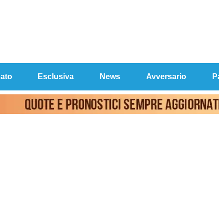
ato
Esclusiva
News
Avversario
P