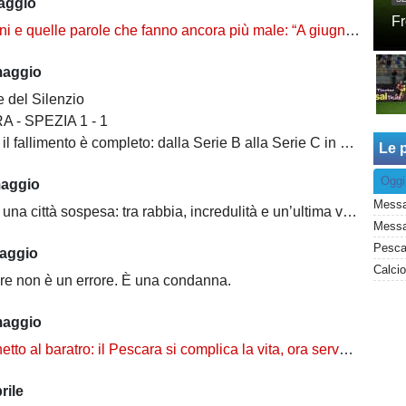
aggio
Fr
 quelle parole che fanno ancora più male: “A giugno parte la bancarella”
maggio
e del Silenzio
 - SPEZIA 1 - 1
 fallimento è completo: dalla Serie B alla Serie C in meno di un anno
Le p
Oggi
maggio
Messa
 città sospesa: tra rabbia, incredulità e un’ultima verità da affrontare
aggio
ore non è un errore. È una condanna.
maggio
to al baratro: il Pescara si complica la vita, ora serve un miracolo
rile