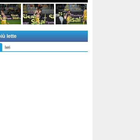
iù lette
Ieri