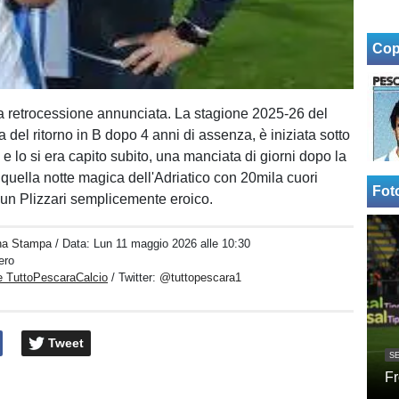
Cop
 retrocessione annunciata. La stagione 2025-26 del
 del ritorno in B dopo 4 anni di assenza, è iniziata sotto
a e lo si era capito subito, una manciata di giorni dopo la
quella notte magica dell'Adriatico con 20mila cuori
Fot
 un Plizzari semplicemente eroico.
na Stampa
/ Data:
Lun 11 maggio 2026 alle 10:30
ero
e TuttoPescaraCalcio
/ Twitter:
@tuttopescara1
Tweet
SE
Fr