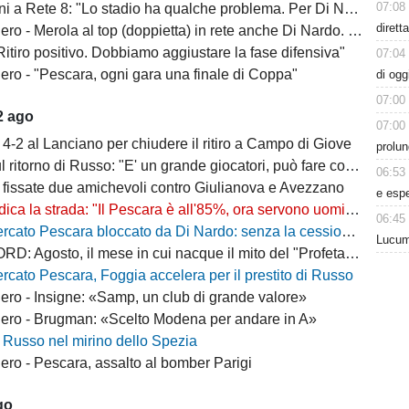
07:08
: "Lo stadio ha qualche problema. Per Di Nardo l'offerta deve essere giusta per entrambe le parti, altrimenti resta"
dirett
- Merola al top (doppietta) in rete anche Di Nardo. Bene i rossoneri
itiro positivo. Dobbiamo aggiustare la fase difensiva"
07:04
ro - "Pescara, ogni gara una finale di Coppa"
di ogg
07:00
2 ago
07:00
4-2 al Lanciano per chiudere il ritiro a Campo di Giove
prolun
itorno di Russo: "E' un grande giocatori, può fare cose importanti"
06:53
 fissate due amichevoli contro Giulianova e Avezzano
e esp
a strada: "Il Pescara è all'85%, ora servono uomini che vogliano davvero questa maglia"
06:45
Pescara bloccato da Di Nardo: senza la cessione il Delfino non può completare l’attacco
Lucum
Agosto, il mese in cui nacque il mito del "Profeta" Galeone
rcato Pescara, Foggia accelera per il prestito di Russo
ro - Insigne: «Samp, un club di grande valore»
ro - Brugman: «Scelto Modena per andare in A»
 Russo nel mirino dello Spezia
ro - Pescara, assalto al bomber Parigi
go