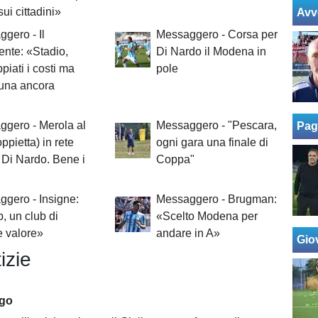
sui cittadini»
Avv
gero - Il
Messaggero - Corsa per
ente: «Stadio,
Di Nardo il Modena in
piati i costi ma
pole
ibuna ancora
gero - Merola al
Messaggero - "Pescara,
Pag
ppietta) in rete
ogni gara una finale di
Di Nardo. Bene i
Coppa"
gero - Insigne:
Messaggero - Brugman:
 un club di
«Scelto Modena per
 valore»
andare in A»
Giov
izie
ago