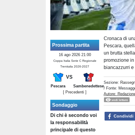
Cronaca di una
Prossima partita
Pescara, quella
un brutta stell
16 ago 2026 21:00
promozione in 
Coppa Italia Serie C Regionale
Trenitalia 2026-2027
biancazzurri e
VS
Sezione:
Rasseg
Pescara
Sambenedettese
/ Fonte: Messagg
[ Precedenti ]
Autore: Redazion
vedi letture
Sondaggio
Di chi è secondo voi
Condividi
la responsabilità
principale di questo