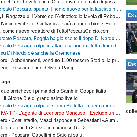
quell'amichevole con il Giulianova profumata di passato
cato Pescara, spunta il nome nuovo per la fascia sinistra
Ex
, il Ragazzo e il Vento dell'Adriatico: la favola di Rebo-Gol
michevole col Giulianova sarà a porte chiuse. Ecco anche il nuovo orario
i come nuovo redattore di TuttoPescaraCalcio.com!
 Pescara, Foggia ha già scelto il dopo Di Nardo: c'è un nome in cima alla lista
escara, colpo in attacco vicino ma tutto dipende da Di Nardo: il Frosinone si chiama fuori?
 su Di Nardo c'è anche la Cremonese
 Abbonamenti, vendute 1100 tessere Stadio, la protesta dei tifosi disabili
Esc
o - Pescara, sprint Olivieri-Parigi
5 ago
 due amichevoli prima della Samb in Coppa Italia
: "Il Girone B è di grandissimo livello"
escara, colpo di scena Bettella: la permanenza non è più un'ipotesi, ecco cosa sta succedendo
coll
L'agente di Leonardo Mancuso: "Escludo un suo ritorno a Pescara, vuole rimanere in B"
osti stadio, Masci risponde a Sebastiani «Aumenti per ridurre il peso sui cittadini»
la gara con lo Spezia in chiaro su Rai 2
ro - Pescara, Capellini e Saio ai saluti