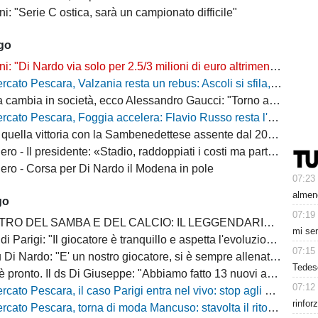
i: "Serie C ostica, sarà un campionato difficile"
ago
"Di Nardo via solo per 2.5/3 milioni di euro altrimenti resta a Pescara"
o Pescara, Valzania resta un rebus: Ascoli si sfila, il Catanzaro osserva
bia in società, ecco Alessandro Gaucci: "Torno a casa, ecco chi è il nuovo allenatore"
 Pescara, Foggia accelera: Flavio Russo resta l'obiettivo, ma cresce la concorrenza
quella vittoria con la Sambenedettese assente dal 2007-08
Il presidente: «Stadio, raddoppiati i costi ma parte della tribuna ancora chiusa»
ro - Corsa per Di Nardo il Modena in pole
07:23
almeno
go
07:19
 DEL SAMBA E DEL CALCIO: IL LEGGENDARIO PESCARA DI LEO JÚNIOR
mi sen
Il giocatore è tranquillo e aspetta l'evoluzione del mercato degli attaccanti di C, ci sono situazioni collegate da monitorare"
07:15
i Nardo: "E' un nostro giocatore, si è sempre allenato bene"
Tedesc
ronto. Il ds Di Giuseppe: "Abbiamo fatto 13 nuovi acquisti, la rosa è completa"
07:12
escara, il caso Parigi entra nel vivo: stop agli allenamenti, cessione sempre più vicina
rinfor
o Pescara, torna di moda Mancuso: stavolta il ritorno può diventare realtà