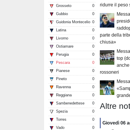
ridurre il peso 
Grosseto
0
Gubbio
0
Messag
presid
Guidonia Montecelio
0
raddop
Latina
0
parte della tr
Livorno
0
chiusa»
Ostiamare
0
Messag
Perugia
0
top (do
Pescara
0
anche 
Pianese
0
rossoneri
Pineto
0
Messag
Ravenna
0
«Samp,
Reggiana
0
grande
Sambenedettese
0
Altre not
Spezia
0
Torres
0
Giovedì 06 
Vado
0