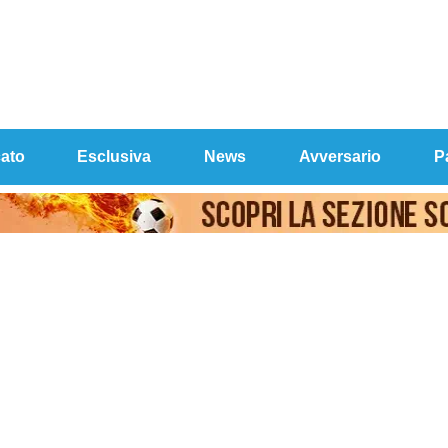
ato
Esclusiva
News
Avversario
P