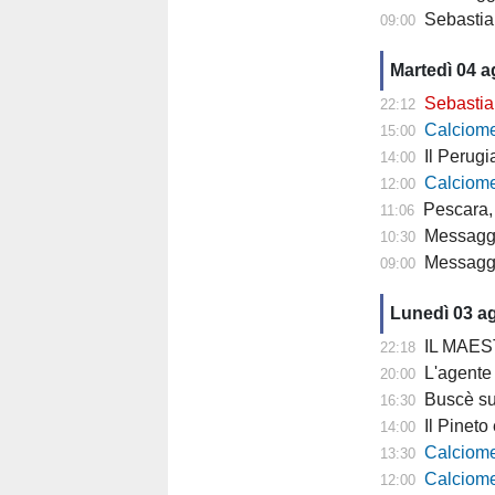
Sebastian
09:00
Martedì 04 
Sebastiani: 
22:12
Calciomercat
15:00
Il Perugia cam
14:00
Calciomercato
12:00
Pescara, 
11:06
Messaggero - 
10:30
Messagge
09:00
Lunedì 03 a
IL MAESTRO
22:18
L'agente di Parigi: "
20:00
Buscè su D
16:30
Il Pineto è p
14:00
Calciomercato P
13:30
Calciomercat
12:00