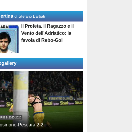
ertina
di Stefano Barbati
Il Profeta, il Ragazzo e il
Vento dell'Adriatico: la
favola di Rebo-Gol
ogallery
RIE B 2025-2026
osinone-Pescara 2-2