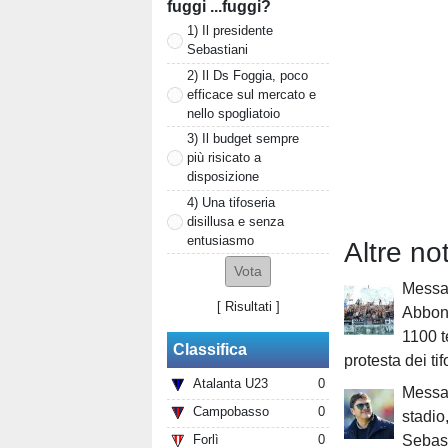
fuggi ...fuggi?
1) Il presidente
Sebastiani
2) Il Ds Foggia, poco
efficace sul mercato e
nello spogliatoio
3) Il budget sempre
più risicato a
disposizione
4) Una tifoseria
disillusa e senza
entusiasmo
Altre n
Messa
[
Risultati
]
Abbon
1100 t
Classifica
protesta dei tif
Atalanta U23
0
Messa
Campobasso
0
stadio
Forlì
0
Sebast