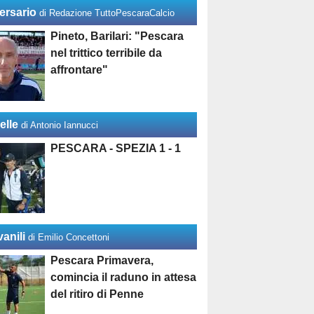
ersario
di Redazione TuttoPescaraCalcio
Pineto, Barilari: "Pescara
nel trittico terribile da
affrontare"
elle
di Antonio Iannucci
PESCARA - SPEZIA 1 - 1
anili
di Emilio Concettoni
Pescara Primavera,
comincia il raduno in attesa
del ritiro di Penne