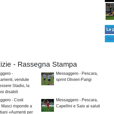
Le p
Oggi
otizie - Rassegna Stampa
ggero -
Messaggero - Pescara,
amenti, vendute
sprint Olivieri-Parigi
essere Stadio, la
osi disabili
ggero - Costi
Messaggero - Pescara,
, Masci risponde a
Capellini e Saio ai saluti
iani «Aumenti per