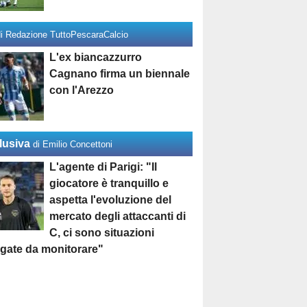
di Redazione TuttoPescaraCalcio
L'ex biancazzurro
Cagnano firma un biennale
con l'Arezzo
lusiva
di Emilio Concettoni
L'agente di Parigi: "Il
giocatore è tranquillo e
aspetta l'evoluzione del
mercato degli attaccanti di
C, ci sono situazioni
egate da monitorare"