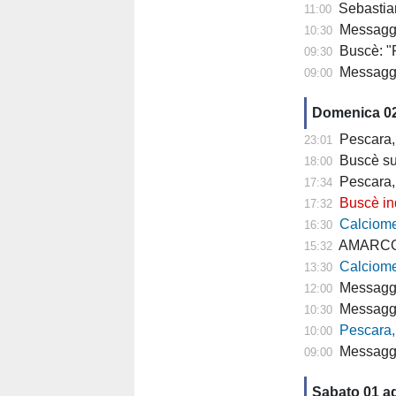
Sebastiani a Rete 8
11:00
Messaggero 
10:30
Buscè: "R
09:30
Messagge
09:00
Domenica 0
Pescara, 
23:01
Buscè sul r
18:00
Pescara,
17:34
Buscè indica l
17:32
Calciomercato 
16:30
AMARCORD: 
15:32
Calciome
13:30
Messagge
12:00
Messagge
10:30
Pescara,
10:00
Messagge
09:00
Sabato 01 a