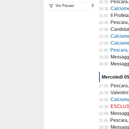
Pescara, 
22:10
Vis Pesaro
0
Calciomer
16:30
Il Profeta
15:51
Pescara, l'a
15:45
Candidat
15:00
Calciomercato
13:30
Calciomercato P
12:00
Pescara,
11:00
Messaggero -
10:30
Messagger
09:00
Mercoledì 0
Pescara,
17:00
Valentini
16:30
Calciomercato P
15:00
ESCLUSIVA TP- 
12:30
Messaggero - C
12:00
Pescara, 
11:45
Messagge
10:30