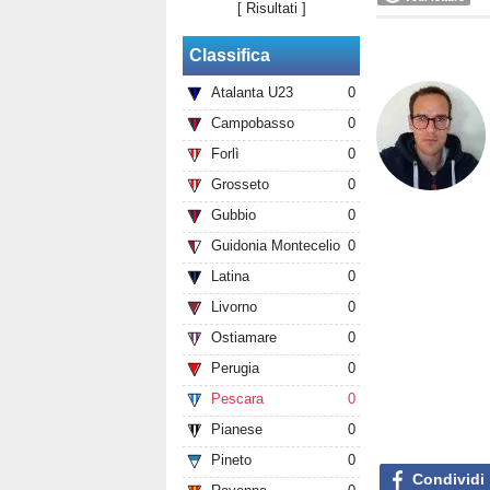
[
Risultati
]
Classifica
Atalanta U23
0
Campobasso
0
Forlì
0
Grosseto
0
Gubbio
0
Guidonia Montecelio
0
Latina
0
Livorno
0
Ostiamare
0
Perugia
0
Pescara
0
Pianese
0
Pineto
0
Condividi