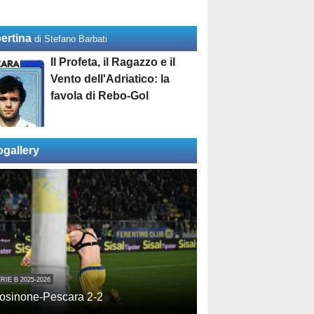
ertina
di Stefano Barbati
Il Profeta, il Ragazzo e il
Vento dell'Adriatico: la
favola di Rebo-Gol
ogallery
RIE B 2025-2026
osinone-Pescara 2-2