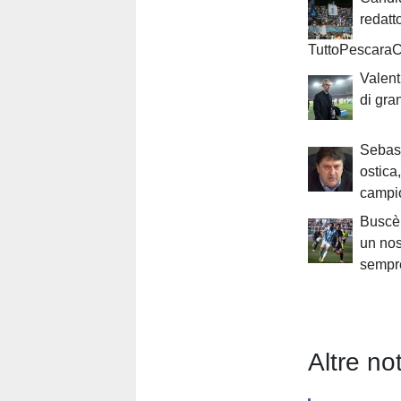
redatt
TuttoPescaraC
Valenti
di gra
Sebast
ostica
campio
Buscè 
un nos
sempre
Altre not