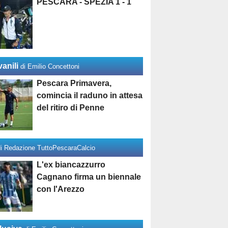
PESCARA - SPEZIA 1 - 1
anili
di Emilio Concettoni
Pescara Primavera,
comincia il raduno in attesa
del ritiro di Penne
di Redazione TuttoPescaraCalcio
L'ex biancazzurro
Cagnano firma un biennale
con l'Arezzo