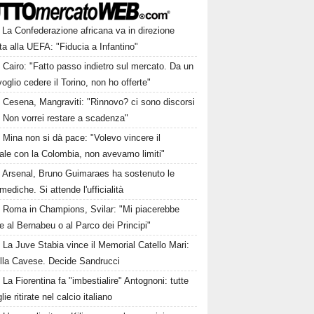
La Confederazione africana va in direzione
a alla UEFA: "Fiducia a Infantino"
Cairo: "Fatto passo indietro sul mercato. Da un
oglio cedere il Torino, non ho offerte"
Cesena, Mangraviti: "Rinnovo? ci sono discorsi
. Non vorrei restare a scadenza"
Mina non si dà pace: "Volevo vincere il
ale con la Colombia, non avevamo limiti"
Arsenal, Bruno Guimaraes ha sostenuto le
 mediche. Si attende l'ufficialità
Roma in Champions, Svilar: "Mi piacerebbe
e al Bernabeu o al Parco dei Principi"
La Juve Stabia vince il Memorial Catello Mari:
ulla Cavese. Decide Sandrucci
La Fiorentina fa "imbestialire" Antognoni: tutte
lie ritirate nel calcio italiano