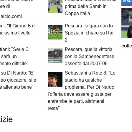
Esc
ore di
prima della Samb in
Coppa Italia
alcio.com!
ni: "Il Girone B è
Pescara, la gara con lo
ndissimo livello"
Spezia in chiaro su Rai
2
coll
iani: "Serie C
Pescara, quella vittoria
, sarà un
con la Sambenedettese
nato difficile"
assente dal 2007-08
su Di Nardo: "E'
Sebastiani a Rete 8: "Lo
tro giocatore, si è
stadio ha qualche
 allenato bene"
problema. Per Di Nardo
l'offerta deve essere giusta per
entrambe le parti, altrimenti
resta"
izie