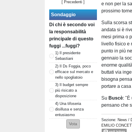
[ Precedenti ]
e non per la sa
prossimo torne
Sondaggio
Sulla scorsa st
Di chi è secondo voi
andata si è riv
la responsabilità
mesi prima o p
principale di questo
livello fisico 
fuggi ...fuggi?
punto in più ne
1) Il presidente
gennaio la soci
Sebastiani
enorme qualità,
2) Il Ds Foggia, poco
efficace sul mercato e
buttati via in
nello spogliatoio
bisogna pensare
3) Il budget sempre
portare a casa l
più risicato a
disposizione
Su
Buscè
: "È
4) Una tifoseria
pensano che s
disillusa e senza
entusiasmo
Sezione:
News
/ 
EMILIO CONCET
vedi letture