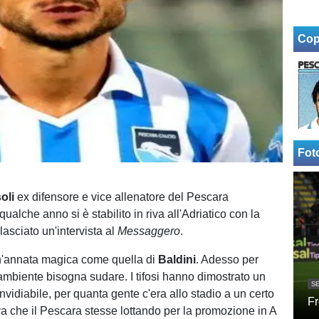
Cop
Fot
oli
ex difensore e vice allenatore del Pescara
 qualche anno si è stabilito in riva all'Adriatico con la
ilasciato un'intervista al
Messaggero
.
n'annata magica come quella di
Baldini
. Adesso per
'ambiente bisogna sudare. I tifosi hanno dimostrato un
SE
vidiabile, per quanta gente c'era allo stadio a un certo
Fr
 che il Pescara stesse lottando per la promozione in A