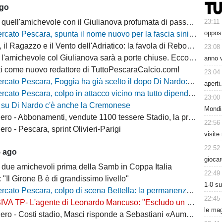
ago
23:11
quell'amichevole con il Giulianova profumata di passato
oppost
cato Pescara, spunta il nome nuovo per la fascia sinistra
, il Ragazzo e il Vento dell'Adriatico: la favola di Rebo-Gol
23:08
michevole col Giulianova sarà a porte chiuse. Ecco anche il nuovo orario
anno v
i come nuovo redattore di TuttoPescaraCalcio.com!
23:04
 Pescara, Foggia ha già scelto il dopo Di Nardo: c'è un nome in cima alla lista
aperti
escara, colpo in attacco vicino ma tutto dipende da Di Nardo: il Frosinone si chiama fuori?
23:00
 su Di Nardo c'è anche la Cremonese
Mondi
 Abbonamenti, vendute 1100 tessere Stadio, la protesta dei tifosi disabili
22:56
o - Pescara, sprint Olivieri-Parigi
visite
22:52
5 ago
giocar
 due amichevoli prima della Samb in Coppa Italia
22:49
: "Il Girone B è di grandissimo livello"
1-0 s
escara, colpo di scena Bettella: la permanenza non è più un'ipotesi, ecco cosa sta succedendo
22:45
L'agente di Leonardo Mancuso: "Escludo un suo ritorno a Pescara, vuole rimanere in B"
le mag
osti stadio, Masci risponde a Sebastiani «Aumenti per ridurre il peso sui cittadini»