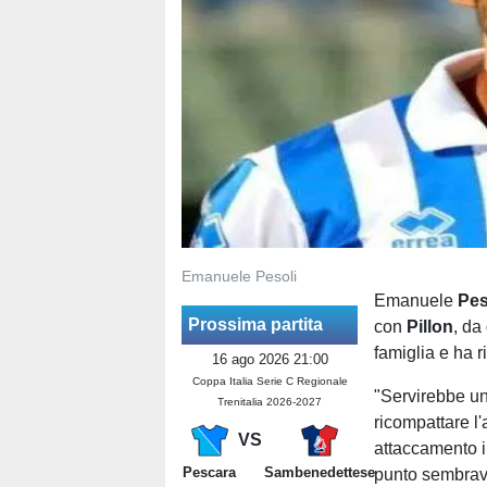
Emanuele Pesoli
Emanuele
Pes
Prossima partita
con
Pillon
, da
famiglia e ha r
16 ago 2026 21:00
Coppa Italia Serie C Regionale
"Servirebbe u
Trenitalia 2026-2027
ricompattare l
VS
attaccamento in
Pescara
Sambenedettese
punto sembrava