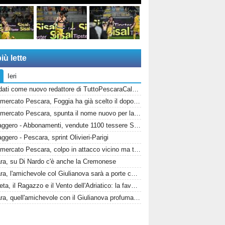
iù lette
Ieri
Candidati come nuovo redattore di TuttoPescaraCalcio.com!
Calciomercato Pescara, Foggia ha già scelto il dopo Di Nardo: c'è un nome in cima alla lista
Calciomercato Pescara, spunta il nome nuovo per la fascia sinistra
Messaggero - Abbonamenti, vendute 1100 tessere Stadio, la protesta dei tifosi disabili
gero - Pescara, sprint Olivieri-Parigi
Calciomercato Pescara, colpo in attacco vicino ma tutto dipende da Di Nardo: il Frosinone si chiama fuori?
ra, su Di Nardo c'è anche la Cremonese
Pescara, l'amichevole col Giulianova sarà a porte chiuse. Ecco anche il nuovo orario
Il Profeta, il Ragazzo e il Vento dell'Adriatico: la favola di Rebo-Gol
Pescara, quell'amichevole con il Giulianova profumata di passato