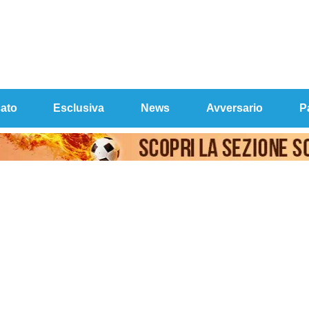
ato
Esclusiva
News
Avversario
P