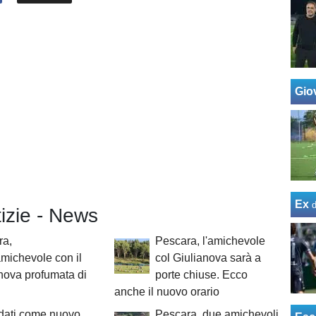
Giov
Ex
tizie - News
ra,
Pescara, l'amichevole
amichevole con il
col Giulianova sarà a
nova profumata di
porte chiuse. Ecco
anche il nuovo orario
dati come nuovo
Pescara, due amichevoli