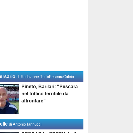
ersario
di Redazione TuttoPescaraCalcio
Pineto, Barilari: "Pescara
nel trittico terribile da
affrontare"
elle
di Antonio Iannucci