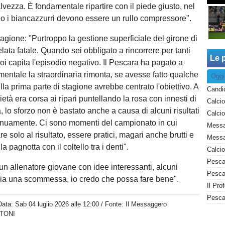
lvezza. È fondamentale ripartire con il piede giusto, nel
o i biancazzurri devono essere un rullo compressore".
agione: "Purtroppo la gestione superficiale del girone di
elata fatale. Quando sei obbligato a rincorrere per tanti
Le p
oi capita l'episodio negativo. Il Pescara ha pagato a
e mentale la straordinaria rimonta, se avesse fatto qualche
Oggi
lla prima parte di stagione avrebbe centrato l'obiettivo. A
età era corsa ai ripari puntellando la rosa con innesti di
 lo sforzo non è bastato anche a causa di alcuni risultati
genuamente. Ci sono momenti del campionato in cui
 solo al risultato, essere pratici, magari anche brutti e
Messag
a pagnotta con il coltello tra i denti".
Pesca
 un allenatore giovane con idee interessanti, alcuni
ia una scommessa, io credo che possa fare bene".
Data:
Sab 04 luglio 2026 alle 12:00
/ Fonte: Il Messaggero
TONI