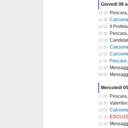
Giovedì 06 
Pescara, 
22:10
Calciomer
16:30
Il Profeta
15:51
Pescara, l'a
15:45
Candidat
15:00
Calciomercato
13:30
Calciomercato P
12:00
Pescara,
11:00
Messaggero -
10:30
Messagger
09:00
Mercoledì 0
Pescara,
17:00
Valentini
16:30
Calciomercato P
15:00
ESCLUSIVA TP- 
12:30
Messaggero - C
12:00