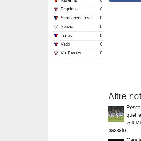
Ravenna
0
Reggiana
0
Sambenedettese
0
Spezia
0
Torres
0
Vado
0
Vis Pesaro
0
Altre no
Pesca
quell'
Giulia
passato
Candi