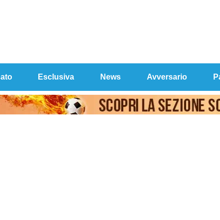
ato
Esclusiva
News
Avversario
P