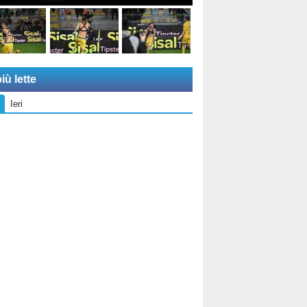
iù lette
Ieri