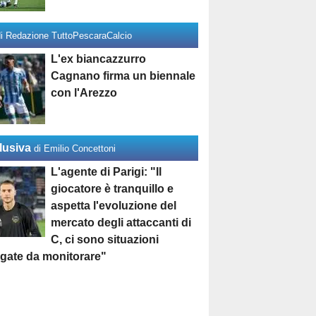
di Redazione TuttoPescaraCalcio
L'ex biancazzurro
Cagnano firma un biennale
con l'Arezzo
lusiva
di Emilio Concettoni
L'agente di Parigi: "Il
giocatore è tranquillo e
aspetta l'evoluzione del
mercato degli attaccanti di
C, ci sono situazioni
egate da monitorare"