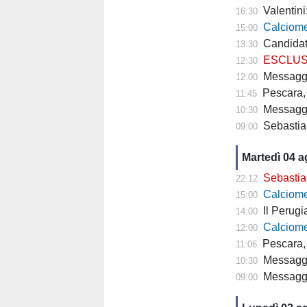
Valentini
16:30
Calciomercato P
15:00
Candidat
13:30
ESCLUSIVA TP- 
12:30
Messaggero - C
12:00
Pescara, 
11:45
Messagge
10:30
Sebastian
09:00
Martedì 04 
Sebastiani: 
22:12
Calciomercat
15:00
Il Perugia cam
14:00
Calciomercato
12:00
Pescara, 
11:06
Messaggero - 
10:30
Messagge
09:00