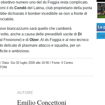
, obiettivo numero uno del ds Foggia resta complicato.
orni il ds
Condò
del Latina, club proprietario della punta
bbe dichiarato il bomber incedibile se non a fronte di
nunciabile.
Le p
ensivo biancazzurro sarà quello che cambierà
olto, anche a causa delle prevedibili uscite di
Di
Oggi
al Frosinone) e di
Olzer
. Al ds Foggia e al neo tecnico
to delicato di plasmare attacco e squadra, per un
ficile e ambizioso.
/ Data:
Gio 02 luglio 2026 alle 10:00
/ Fonte: Il Centro
TONI
AUTORE
Emilio Concettoni