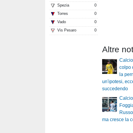
Spezia
0
Torres
0
Vado
0
Vis Pesaro
0
Altre no
Calci
colpo 
la per
un'ipotesi, ecc
succedendo
Calci
Foggia
Russo 
ma cresce la 