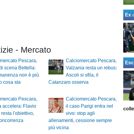
Ex
tizie - Mercato
omercato Pescara,
Calciomercato Pescara,
Esc
di scena Bettella:
Valzania resta un rebus:
manenza non è più
Ascoli si sfila, il
o cosa sta
Catanzaro osserva
omercato Pescara,
Calciomercato Pescara,
 accelera: Flavio
il caso Parigi entra nel
coll
resta l'obiettivo,
vivo: stop agli
concorrenza
allenamenti, cessione sempre
più vicina