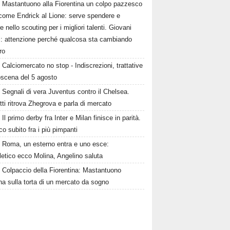
Mastantuono alla Fiorentina un colpo pazzesco
come Endrick al Lione: serve spendere e
e nello scouting per i migliori talenti. Giovani
ni: attenzione perché qualcosa sta cambiando
ro
Calciomercato no stop - Indiscrezioni, trattative
oscena del 5 agosto
Segnali di vera Juventus contro il Chelsea.
tti ritrova Zhegrova e parla di mercato
Il primo derby fra Inter e Milan finisce in parità.
o subito fra i più pimpanti
Roma, un esterno entra e uno esce:
tletico ecco Molina, Angelino saluta
Colpaccio della Fiorentina: Mastantuono
ina sulla torta di un mercato da sogno