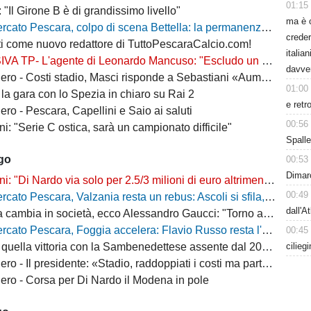
01:15
: "Il Girone B è di grandissimo livello"
ma è 
escara, colpo di scena Bettella: la permanenza non è più un'ipotesi, ecco cosa sta succedendo
creder
i come nuovo redattore di TuttoPescaraCalcio.com!
italia
L'agente di Leonardo Mancuso: "Escludo un suo ritorno a Pescara, vuole rimanere in B"
davve
osti stadio, Masci risponde a Sebastiani «Aumenti per ridurre il peso sui cittadini»
01:00
la gara con lo Spezia in chiaro su Rai 2
e retr
ro - Pescara, Capellini e Saio ai saluti
00:56
i: "Serie C ostica, sarà un campionato difficile"
Spalle
ago
00:53
Dimarc
"Di Nardo via solo per 2.5/3 milioni di euro altrimenti resta a Pescara"
00:49
o Pescara, Valzania resta un rebus: Ascoli si sfila, il Catanzaro osserva
dall'A
bia in società, ecco Alessandro Gaucci: "Torno a casa, ecco chi è il nuovo allenatore"
 Pescara, Foggia accelera: Flavio Russo resta l'obiettivo, ma cresce la concorrenza
00:45
cilieg
quella vittoria con la Sambenedettese assente dal 2007-08
Il presidente: «Stadio, raddoppiati i costi ma parte della tribuna ancora chiusa»
ro - Corsa per Di Nardo il Modena in pole