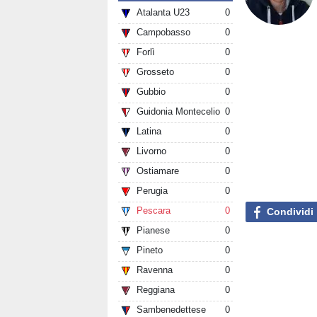
Atalanta U23
0
Campobasso
0
Forlì
0
Grosseto
0
Gubbio
0
Guidonia Montecelio
0
Latina
0
Livorno
0
Ostiamare
0
Perugia
0
Pescara
0
Condividi
Pianese
0
Pineto
0
Ravenna
0
Reggiana
0
Sambenedettese
0