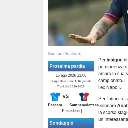
Gennaro Anatriello
Per
Insigne
bi
Prossima partita
permanenza di
amaro la sua s
16 ago 2026 21:00
campionato. Il
Coppa Italia Serie C Regionale
Trenitalia 2026-2027
l'ex Napoli.
VS
Per l'attacco,
Pescara
Sambenedettese
Gennaro
Anatr
[ Precedenti ]
la scorsa stag
un interessante
Sondaggio