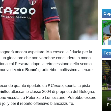
Cop
sognerà ancora aspettare. Ma cresce la fiducia per la
Fot
 un giocatore che non vorrebbe concludere in modo
toria col Pescara, dopo la retrocessione dello scorso
 nuovo tecnico
Buscè
gradirebbe moltissimo allenare
 secondo quanto riportato da
Il Centro
, spunta la pista
iello
, attaccante classe 2004 di proprietà del Bologna,
ione vissuta tra Potenza e Lumezzane. Potrebbe essere
SE
 jolly per il reparto offensivo biancazzurro.
Fr