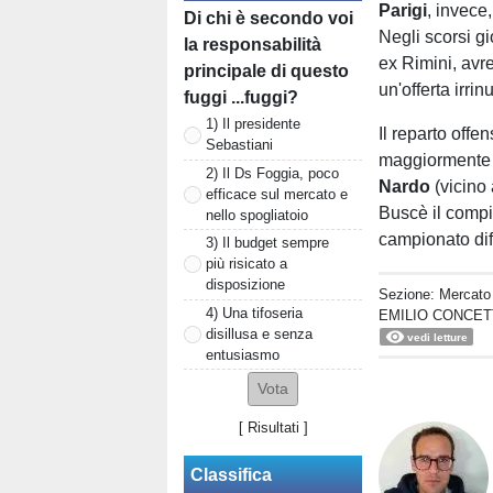
Parigi
, invece
Di chi è secondo voi
Negli scorsi gi
la responsabilità
ex Rimini, avre
principale di questo
un'offerta irri
fuggi ...fuggi?
1) Il presidente
Il reparto off
Sebastiani
maggiormente v
2) Il Ds Foggia, poco
Nardo
(vicino 
efficace sul mercato e
Buscè il compi
nello spogliatoio
campionato dif
3) Il budget sempre
più risicato a
disposizione
Sezione:
Mercato
4) Una tifoseria
EMILIO CONCET
disillusa e senza
vedi letture
entusiasmo
[
Risultati
]
Classifica