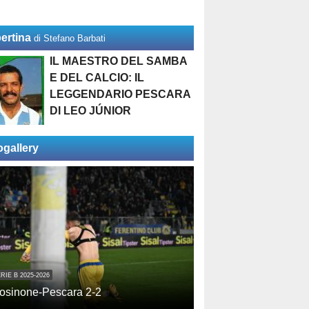
ertina
di Stefano Barbati
IL MAESTRO DEL SAMBA
E DEL CALCIO: IL
LEGGENDARIO PESCARA
DI LEO JÚNIOR
ogallery
RIE B 2025-2026
osinone-Pescara 2-2