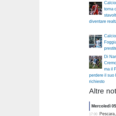
Calci
torna
stavolt
diventare realt
Calci
Foggia
presti
Di Nar
Cremo
ma il 
perdere il suo
richiesto
Altre not
Mercoledì 0
Pescara,
17:00