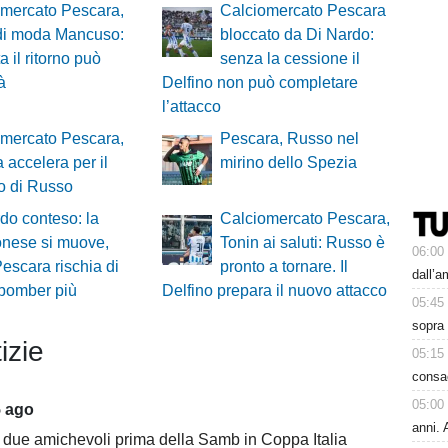
omercato Pescara,
Calciomercato Pescara
 di moda Mancuso:
bloccato da Di Nardo:
a il ritorno può
senza la cessione il
à
Delfino non può completare
l’attacco
omercato Pescara,
Pescara, Russo nel
 accelera per il
mirino dello Spezia
to di Russo
do conteso: la
Calciomercato Pescara,
nese si muove,
Tonin ai saluti: Russo è
06:00
Pescara rischia di
pronto a tornare. Il
dall’
 bomber più
Delfino prepara il nuovo attacco
05:45
sopra 
izie
05:15
consa
05:00
5 ago
anni. 
 due amichevoli prima della Samb in Coppa Italia