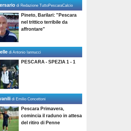
ersario
di Redazione TuttoPescaraCalcio
Pineto, Barilari: "Pescara
nel trittico terribile da
affrontare"
elle
di Antonio Iannucci
PESCARA - SPEZIA 1 - 1
anili
di Emilio Concettoni
Pescara Primavera,
comincia il raduno in attesa
del ritiro di Penne