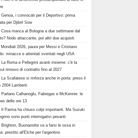
re
Genoa, i convocati per il Deportivo: prima
ta per Djibril Sow
Cosa manca al Bologna a due settimane dal
o? Nodo attaccante, poi altri due acquisti
Mondiali 2026, paura per Messi e Cristiano
o: minacce e attentati sventati negli USA
La Roma e Pellegrini avanti insieme: c'è la
sul rinnovo di contratto fino al 2027
La Scafatese si rinforza anche in porta: preso il
e 2004 Lamberti
Parlano Calhanoglu, Fabregas e McKennie: le
ws delle ore 13
Il Parma ha chiuso colpi importanti. Ma Suzuki
egrino sono punti interrogativi pesanti
Brighton, Buonanotte va a farsi le ossa in
: prestito all'Elche per l'argentino