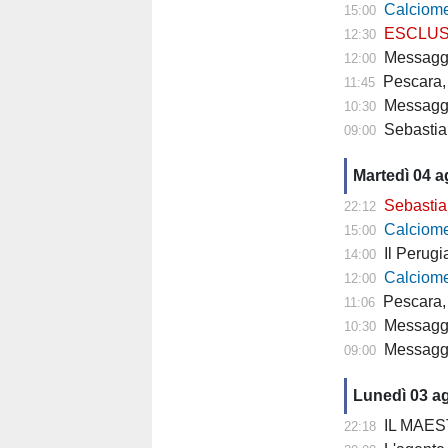
Calciomercato P
15:00
ESCLUSIVA TP- 
12:30
Messaggero - C
12:00
Pescara, 
11:45
Messagge
10:30
Sebastian
09:00
Martedì 04 
Sebastiani: 
22:12
Calciomercat
15:00
Il Perugia cam
14:00
Calciomercato
12:00
Pescara, 
11:06
Messaggero - 
10:30
Messagge
09:00
Lunedì 03 a
IL MAESTRO
22:18