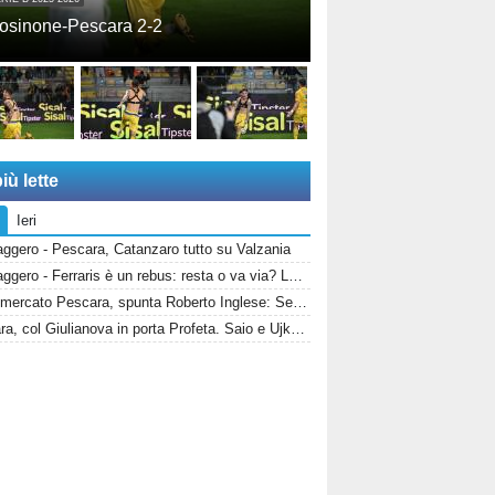
osinone-Pescara 2-2
iù lette
Ieri
ggero - Pescara, Catanzaro tutto su Valzania
Messaggero - Ferraris è un rebus: resta o va via? La Salernitana rivorrebbe la punta
Calciomercato Pescara, spunta Roberto Inglese: Sebastiani vuole il bomber d’esperienza
Pescara, col Giulianova in porta Profeta. Saio e Ujkaj infortunati