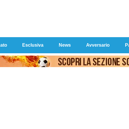
ato
Esclusiva
News
Avversario
P