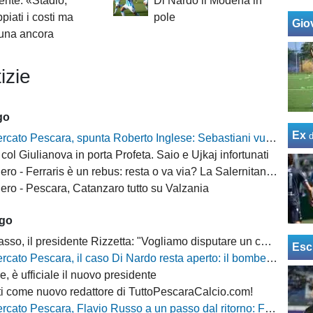
ente: «Stadio,
Di Nardo il Modena in
piati i costi ma
pole
Giov
ibuna ancora
izie
go
Ex
o Pescara, spunta Roberto Inglese: Sebastiani vuole il bomber d’esperienza
col Giulianova in porta Profeta. Saio e Ujkaj infortunati
 Ferraris è un rebus: resta o va via? La Salernitana rivorrebbe la punta
ro - Pescara, Catanzaro tutto su Valzania
ago
 il presidente Rizzetta: "Vogliamo disputare un campionato di vertice"
Esc
 Pescara, il caso Di Nardo resta aperto: il bomber può anche restare in biancazzurro
, è ufficiale il nuovo presidente
i come nuovo redattore di TuttoPescaraCalcio.com!
escara, Flavio Russo a un passo dal ritorno: Foggia accelera, il Sassuolo prepara il via libera