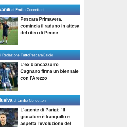
anili
di Emilio Concettoni
Pescara Primavera,
comincia il raduno in attesa
del ritiro di Penne
di Redazione TuttoPescaraCalcio
L'ex biancazzurro
Cagnano firma un biennale
con l'Arezzo
lusiva
di Emilio Concettoni
L'agente di Parigi: "Il
giocatore è tranquillo e
aspetta l'evoluzione del