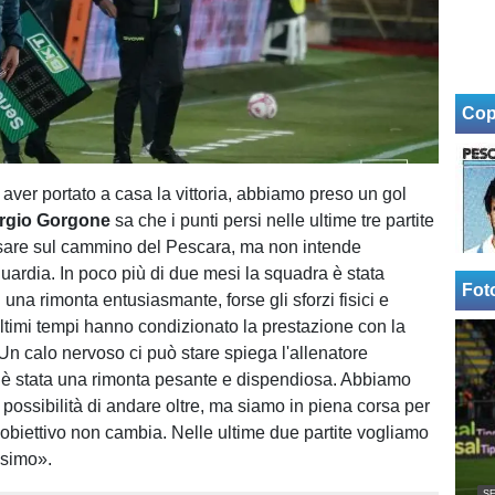
Cop
aver portato a casa la vittoria, abbiamo preso un gol
rgio Gorgone
sa che i punti persi nelle ultime tre partite
sare sul cammino del Pescara, ma non intende
uardia. In poco più di due mesi la squadra è stata
Fot
 una rimonta entusiasmante, forse gli sforzi fisici e
ultimi tempi hanno condizionato la prestazione con la
Un calo nervoso ci può stare spiega l'allenatore
 è stata una rimonta pesante e dispendiosa. Abbiamo
 possibilità di andare oltre, ma siamo in piena corsa per
l'obiettivo non cambia. Nelle ultime due partite vogliamo
ssimo».
SE