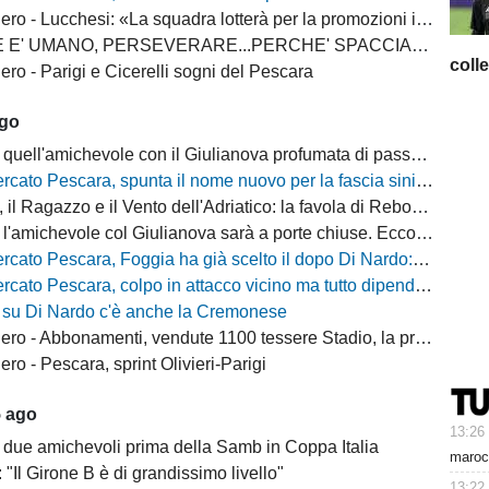
 - Lucchesi: «La squadra lotterà per la promozioni in serie B»
MANO, PERSEVERARE...PERCHE' SPACCIARE PER BOMBER RUSSO E ALBERTI?
coll
ro - Parigi e Cicerelli sogni del Pescara
ago
quell'amichevole con il Giulianova profumata di passato
cato Pescara, spunta il nome nuovo per la fascia sinistra
, il Ragazzo e il Vento dell'Adriatico: la favola di Rebo-Gol
michevole col Giulianova sarà a porte chiuse. Ecco anche il nuovo orario
 Pescara, Foggia ha già scelto il dopo Di Nardo: c'è un nome in cima alla lista
escara, colpo in attacco vicino ma tutto dipende da Di Nardo: il Frosinone si chiama fuori?
 su Di Nardo c'è anche la Cremonese
 Abbonamenti, vendute 1100 tessere Stadio, la protesta dei tifosi disabili
o - Pescara, sprint Olivieri-Parigi
5 ago
13:26
 due amichevoli prima della Samb in Coppa Italia
maroc
: "Il Girone B è di grandissimo livello"
13:22