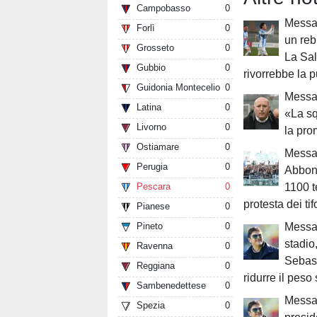
Campobasso
0
Messag
Forlì
0
un reb
Grosseto
0
La Sal
Gubbio
0
rivorrebbe la 
Guidonia Montecelio
0
Messa
Latina
0
«La sq
Livorno
0
la pro
Ostiamare
0
Messa
Perugia
0
Abbon
Pescara
0
1100 t
protesta dei tif
Pianese
0
Pineto
0
Messa
stadio
Ravenna
0
Sebast
Reggiana
0
ridurre il peso 
Sambenedettese
0
Messag
Spezia
0