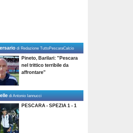
ersario
di Redazione TuttoPescaraCalcio
Pineto, Barilari: "Pescara
nel trittico terribile da
affrontare"
elle
di Antonio Iannucci
PESCARA - SPEZIA 1 - 1