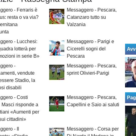
gero - Ferraris è
Messaggero - Pescara,
us: resta o va via?
Catanzaro tutto su
ernitana
Valzania
punta
ggero - Lucchesi:
Messaggero - Parigi e
uadra lotterà per
Cicerelli sogni del
Avv
mozioni in serie B»
Pescara
ggero -
Messaggero - Pescara,
amenti, vendute
sprint Olivieri-Parigi
essere Stadio, la
osi disabili
ggero - Costi
Messaggero - Pescara,
Pag
, Masci risponde a
Capellini e Saio ai saluti
iani «Aumenti per
sui cittadini»
gero - Il
Messaggero - Corsa per