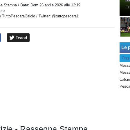
na Stampa
/ Data:
Dom 26 aprile 2026 alle 12:19
Fr
ero
e TuttoPescaraCalcio
/ Twitter:
@tuttopescara1
Tweet
Le p
Oggi
Messa
otizie - Rassegna Stampa