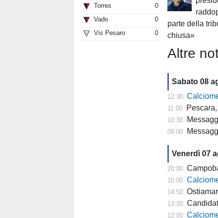
presid
Torres
0
raddop
Vado
0
parte della tr
Vis Pesaro
0
chiusa»
Altre not
Sabato 08 a
Calciomercat
12:30
Pescara, 
11:00
Messaggero -
10:30
Messagge
09:00
Venerdì 07 
Campobasso,
20:00
Calciomercato
15:00
Ostiamare
14:50
Candidat
13:30
Calciomercato P
12:00