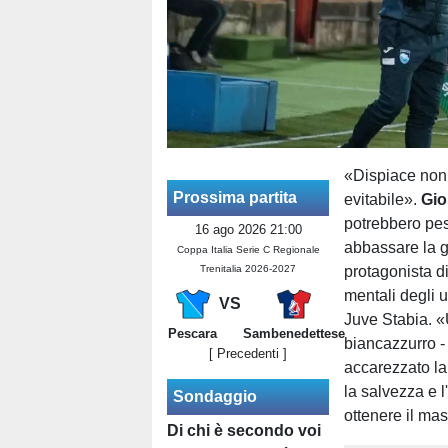
«Dispiace non 
Prossima partita
evitabile».
Gio
potrebbero pe
16 ago 2026 21:00
abbassare la g
Coppa Italia Serie C Regionale
Trenitalia 2026-2027
protagonista di
mentali degli 
VS
Juve Stabia. «
Pescara
Sambenedettese
biancazzurro -
[ Precedenti ]
accarezzato la
la salvezza e 
Sondaggio
ottenere il ma
Di chi è secondo voi