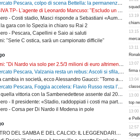
escara, colpo di scena Bettella: la permanenza non è più un'ipotesi, ecco cosa sta succedendo
squad
L'agente di Leonardo Mancuso: "Escludo un suo ritorno a Pescara, vuole rimanere in B"
13:19
osti stadio, Masci risponde a Sebastiani «Aumenti per ridurre il peso sui cittadini»
chiama
la gara con lo Spezia in chiaro su Rai 2
13:15
ro - Pescara, Capellini e Saio ai saluti
mercat
i: "Serie C ostica, sarà un campionato difficile"
13:11
Ronald
ago
13:07
"Di Nardo via solo per 2.5/3 milioni di euro altrimenti resta a Pescara"
firma 
o Pescara, Valzania resta un rebus: Ascoli si sfila, il Catanzaro osserva
bia in società, ecco Alessandro Gaucci: "Torno a casa, ecco chi è il nuovo allenatore"
13:04
class
 Pescara, Foggia accelera: Flavio Russo resta l'obiettivo, ma cresce la concorrenza
quella vittoria con la Sambenedettese assente dal 2007-08
13:00
Il presidente: «Stadio, raddoppiati i costi ma parte della tribuna ancora chiusa»
top ne
ro - Corsa per Di Nardo il Modena in pole
13:00
e Pell
go
12:57
 DEL SAMBA E DEL CALCIO: IL LEGGENDARIO PESCARA DI LEO JÚNIOR
Spagna