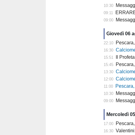
Messaggero
10:30
ERRARE E' U
09:11
Messagge
09:00
Giovedì 06 
Pescara, 
22:10
Calciomer
16:30
Il Profeta
15:51
Pescara, l'a
15:45
Calciomercato
13:30
Calciomercato P
12:00
Pescara,
11:00
Messaggero -
10:30
Messagger
09:00
Mercoledì 0
Pescara,
17:00
Valentini
16:30