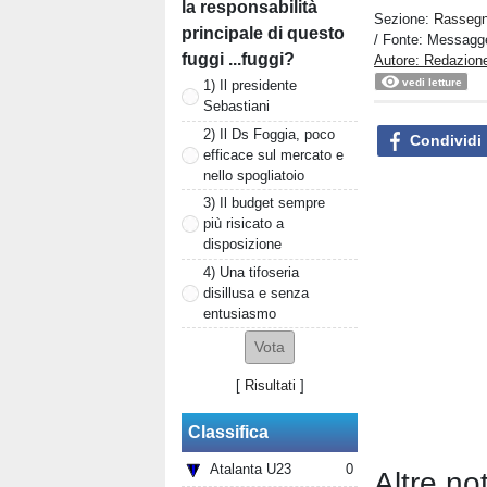
la responsabilità
Sezione:
Rasseg
principale di questo
/ Fonte: Messagg
fuggi ...fuggi?
Autore: Redazion
vedi letture
1) Il presidente
Sebastiani
2) Il Ds Foggia, poco
Condividi
efficace sul mercato e
nello spogliatoio
3) Il budget sempre
più risicato a
disposizione
4) Una tifoseria
disillusa e senza
entusiasmo
[
Risultati
]
Classifica
Atalanta U23
0
Altre n