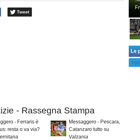
Fr
Tweet
Le p
Oggi
otizie - Rassegna Stampa
gero - Ferraris è
Messaggero - Pescara,
us: resta o va via?
Catanzaro tutto su
ernitana
Valzania