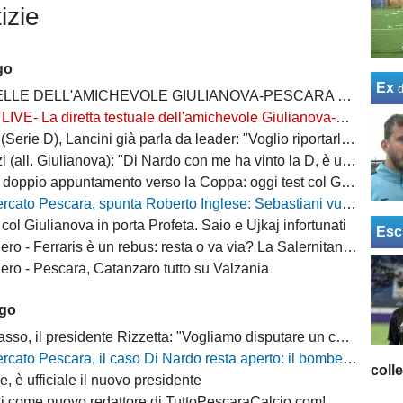
izie
go
Ex
LLE DELL'AMICHEVOLE GIULIANOVA-PESCARA 2-6
LIVE- La diretta testuale dell'amichevole Giulianova-Pescara
 D), Lancini già parla da leader: "Voglio riportarla nelle categorie che le competono"
all. Giulianova): "Di Nardo con me ha vinto la D, è un attaccante completo"
o appuntamento verso la Coppa: oggi test col Giulianova, poi l’ultima prova generale
o Pescara, spunta Roberto Inglese: Sebastiani vuole il bomber d’esperienza
col Giulianova in porta Profeta. Saio e Ujkaj infortunati
Esc
 Ferraris è un rebus: resta o va via? La Salernitana rivorrebbe la punta
ro - Pescara, Catanzaro tutto su Valzania
ago
 il presidente Rizzetta: "Vogliamo disputare un campionato di vertice"
 Pescara, il caso Di Nardo resta aperto: il bomber può anche restare in biancazzurro
coll
, è ufficiale il nuovo presidente
i come nuovo redattore di TuttoPescaraCalcio.com!