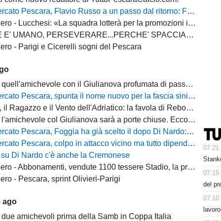
escara, Flavio Russo a un passo dal ritorno: Foggia accelera, il Sassuolo prepara il via libera
 - Lucchesi: «La squadra lotterà per la promozioni in serie B»
MANO, PERSEVERARE...PERCHE' SPACCIARE PER BOMBER RUSSO E ALBERTI?
ro - Parigi e Cicerelli sogni del Pescara
ago
quell'amichevole con il Giulianova profumata di passato
cato Pescara, spunta il nome nuovo per la fascia sinistra
, il Ragazzo e il Vento dell'Adriatico: la favola di Rebo-Gol
michevole col Giulianova sarà a porte chiuse. Ecco anche il nuovo orario
 Pescara, Foggia ha già scelto il dopo Di Nardo: c'è un nome in cima alla lista
escara, colpo in attacco vicino ma tutto dipende da Di Nardo: il Frosinone si chiama fuori?
07:21
 su Di Nardo c'è anche la Cremonese
Stanko
 Abbonamenti, vendute 1100 tessere Stadio, la protesta dei tifosi disabili
07:15
o - Pescara, sprint Olivieri-Parigi
del pr
07:10
5 ago
lavoro
 due amichevoli prima della Samb in Coppa Italia