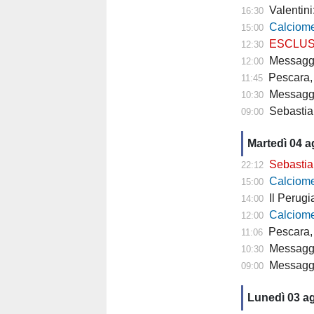
Valentini
16:30
Calciomercato P
15:00
ESCLUSIVA TP- 
12:30
Messaggero - C
12:00
Pescara, 
11:45
Messagge
10:30
Sebastian
09:00
Martedì 04 
Sebastiani: 
22:12
Calciomercat
15:00
Il Perugia cam
14:00
Calciomercato
12:00
Pescara, 
11:06
Messaggero - 
10:30
Messagge
09:00
Lunedì 03 a