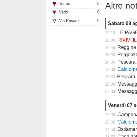
Altre not
Torres
0
Vado
0
Vis Pesaro
0
Sabato 08 a
LE PAGE
20:10
RIVIVI IL 
18:00
Reggina (Serie
16:45
Pergolizzi (
16:30
Pescara, doppi
14:00
Calciomercat
12:30
Pescara, 
11:00
Messaggero -
10:30
Messagge
09:00
Venerdì 07 
Campobasso,
20:00
Calciomercato
15:00
Ostiamare
14:50
Candidat
13:30