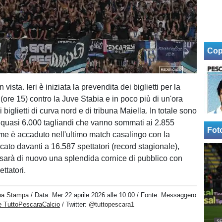
Cop
 vista. Ieri è iniziata la prevendita dei biglietti per la
(ore 15) contro la Juve Stabia e in poco più di un'ora
i biglietti di curva nord e di tribuna Maiella. In totale sono
ti quasi 6.000 tagliandi che vanno sommati ai 2.855
Fot
me è accaduto nell'ultimo match casalingo con la
ato davanti a 16.587 spettatori (record stagionale),
ci sarà di nuovo una splendida cornice di pubblico con
ettatori.
na Stampa
/ Data:
Mer 22 aprile 2026 alle 10:00
/ Fonte: Messaggero
e TuttoPescaraCalcio
/ Twitter:
@tuttopescara1
SE