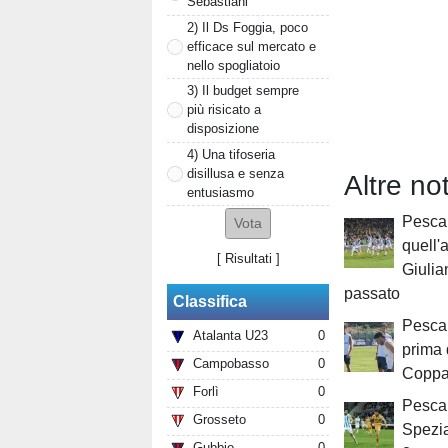
Sebastiani
2) Il Ds Foggia, poco
efficace sul mercato e
nello spogliatoio
3) Il budget sempre
più risicato a
disposizione
4) Una tifoseria
disillusa e senza
Altre no
entusiasmo
Pesca
quell'
[
Risultati
]
Giulia
passato
Classifica
Pescar
Atalanta U23
0
prima 
Campobasso
0
Coppa 
Forlì
0
Pescar
Grosseto
0
Spezia
Gubbio
0