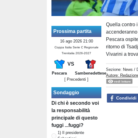
Quella contro i
Prossima partita
accenderanno l’
Pescara ospite
16 ago 2026 21:00
ritorno di Tsad
Coppa Italia Serie C Regionale
Trenitalia 2026-2027
Vivarini a trov
VS
Sezione:
News
/ 
Pescara
Sambenedettese
Autore: Redazion
[ Precedenti ]
vedi letture
Sondaggio
Condividi
Di chi è secondo voi
la responsabilità
principale di questo
fuggi ...fuggi?
1) Il presidente