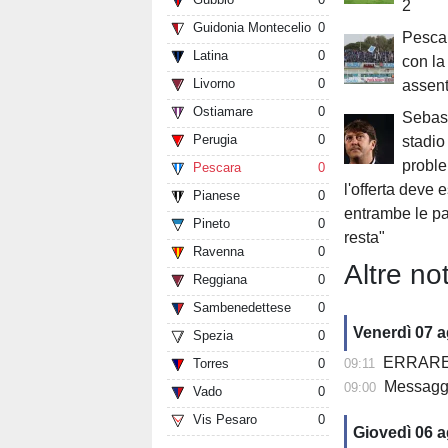
2
Guidonia Montecelio
0
Pescar
Latina
0
con l
Livorno
0
assent
Ostiamare
0
Sebast
Perugia
0
stadio
proble
Pescara
0
l'offerta deve 
Pianese
0
entrambe le par
Pineto
0
resta"
Ravenna
0
Altre not
Reggiana
0
Sambenedettese
0
Venerdì 07 
Spezia
0
ERRARE E' U
Torres
0
09:11
Messagge
09:00
Vado
0
Vis Pesaro
0
Giovedì 06 