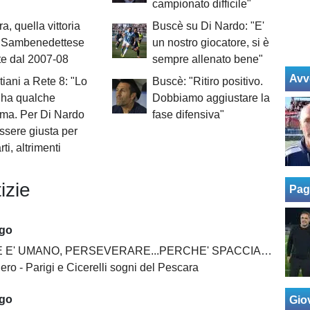
campionato difficile"
a, quella vittoria
Buscè su Di Nardo: "E'
a Sambenedettese
un nostro giocatore, si è
e dal 2007-08
sempre allenato bene"
Avv
iani a Rete 8: "Lo
Buscè: "Ritiro positivo.
 ha qualche
Dobbiamo aggiustare la
ma. Per Di Nardo
fase difensiva"
essere giusta per
ti, altrimenti
izie
Pag
ago
MANO, PERSEVERARE...PERCHE' SPACCIARE PER BOMBER RUSSO E ALBERTI?
ro - Parigi e Cicerelli sogni del Pescara
ago
Giov