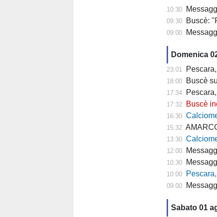
Messaggero 
10:30
Buscè: "R
09:30
Messagge
09:00
Domenica 0
Pescara, 
23:01
Buscè sul r
18:00
Pescara,
17:34
Buscè indica l
17:32
Calciomercato 
16:30
AMARCORD: 
15:32
Calciome
13:30
Messagge
12:00
Messagge
10:30
Pescara,
10:00
Messagge
09:00
Sabato 01 a