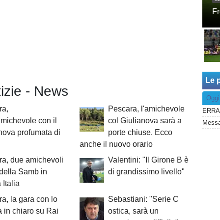
Fr
Le p
tizie - News
Oggi
ra,
Pescara, l'amichevole
amichevole con il
col Giulianova sarà a
Messag
nova profumata di
porte chiuse. Ecco
anche il nuovo orario
a, due amichevoli
Valentini: "Il Girone B è
della Samb in
di grandissimo livello"
Italia
a, la gara con lo
Sebastiani: "Serie C
 in chiaro su Rai
ostica, sarà un