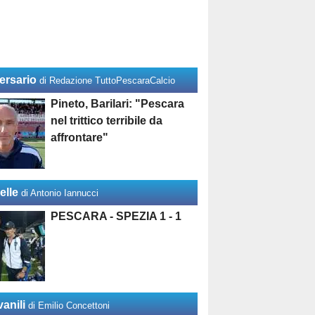
ersario
di Redazione TuttoPescaraCalcio
Pineto, Barilari: "Pescara
nel trittico terribile da
affrontare"
elle
di Antonio Iannucci
PESCARA - SPEZIA 1 - 1
anili
di Emilio Concettoni