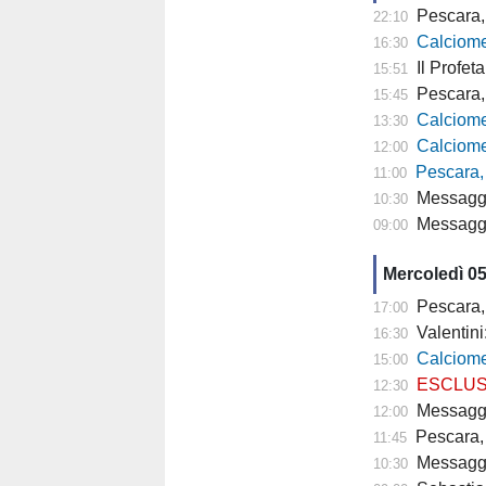
Pescara, 
22:10
Calciomer
16:30
Il Profeta
15:51
Pescara, l'a
15:45
Calciomercato
13:30
Calciomercato P
12:00
Pescara,
11:00
Messaggero -
10:30
Messagger
09:00
Mercoledì 0
Pescara,
17:00
Valentini
16:30
Calciomercato P
15:00
ESCLUSIVA TP- 
12:30
Messaggero - C
12:00
Pescara, 
11:45
Messagge
10:30