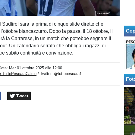
l Sudtirol sarà la prima di cinque sfide dirette che
Cop
ottobre biancazzurro. Dopo la pausa, il 18 ottobre, il
rà la Carrarese, in un match che potrebbe segnare il
jout. Un calendario serrato che obbliga i ragazzi di
are subito continuità e convinzione.
Data:
Mer 01 ottobre 2025 alle 12:00
e TuttoPescaraCalcio
/ Twitter:
@tuttopescara1
Fot
Tweet
SE