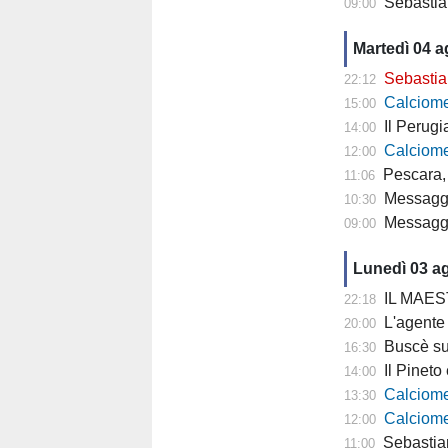
Sebastian
09:00
Martedì 04 
Sebastiani: 
22:12
Calciomercat
15:00
Il Perugia cam
14:00
Calciomercato
12:00
Pescara, 
11:06
Messaggero - 
10:30
Messagge
09:00
Lunedì 03 a
IL MAESTRO
22:18
L'agente di Parigi: "
20:00
Buscè su D
16:30
Il Pineto è p
14:00
Calciomercato P
13:30
Calciomercat
12:00
Sebastiani a Rete 8
11:00