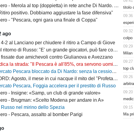
09:41
- Merola al top (doppietta) in rete anche Di Nardo. Bene i rossoneri
titolo
itiro positivo. Dobbiamo aggiustare la fase difensiva"
09:36
ro - "Pescara, ogni gara una finale di Coppa"
esperi
09:32
2 ago
colpo 
4-2 al Lanciano per chiudere il ritiro a Campo di Giove
09:29
itorno di Russo: "E' un grande giocatori, può fare cose importanti"
Milan 
 fissate due amichevoli contro Giulianova e Avezzano
09:27
a strada: "Il Pescara è all'85%, ora servono uomini che vogliano davvero questa maglia"
top cl
Pescara bloccato da Di Nardo: senza la cessione il Delfino non può completare l’attacco
09:26
Agosto, il mese in cui nacque il mito del "Profeta" Galeone
arbitr
rcato Pescara, Foggia accelera per il prestito di Russo
09:20
ro - Insigne: «Samp, un club di grande valore»
medich
ro - Brugman: «Scelto Modena per andare in A»
 Russo nel mirino dello Spezia
09:15
Ma pr
ro - Pescara, assalto al bomber Parigi
go