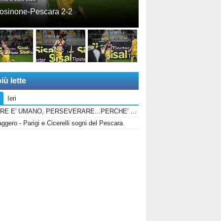
osinone-Pescara 2-2
iù lette
Ieri
ERRARE E' UMANO, PERSEVERARE...PERCHE' SPACCIARE PER BOMBER RUSSO E ALBERTI?
gero - Parigi e Cicerelli sogni del Pescara