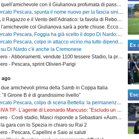
quell'amichevole con il Giulianova profumata di passato
cato Pescara, spunta il nome nuovo per la fascia sinistra
, il Ragazzo e il Vento dell'Adriatico: la favola di Rebo-Gol
michevole col Giulianova sarà a porte chiuse. Ecco anche il nuovo orario
 Pescara, Foggia ha già scelto il dopo Di Nardo: c'è un nome in cima alla lista
escara, colpo in attacco vicino ma tutto dipende da Di Nardo: il Frosinone si chiama fuori?
Ex
 su Di Nardo c'è anche la Cremonese
 Abbonamenti, vendute 1100 tessere Stadio, la protesta dei tifosi disabili
o - Pescara, sprint Olivieri-Parigi
5 ago
 due amichevoli prima della Samb in Coppa Italia
Esc
: "Il Girone B è di grandissimo livello"
escara, colpo di scena Bettella: la permanenza non è più un'ipotesi, ecco cosa sta succedendo
L'agente di Leonardo Mancuso: "Escludo un suo ritorno a Pescara, vuole rimanere in B"
osti stadio, Masci risponde a Sebastiani «Aumenti per ridurre il peso sui cittadini»
la gara con lo Spezia in chiaro su Rai 2
ro - Pescara, Capellini e Saio ai saluti