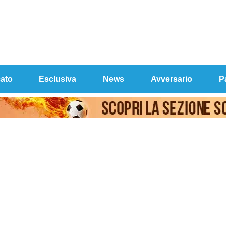
ato
Esclusiva
News
Avversario
P