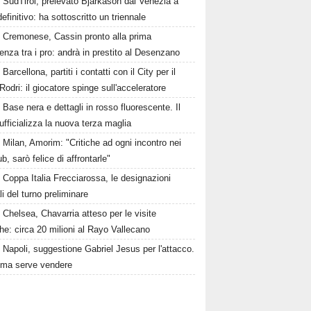
SudTirol, prelevato Bjarkason dal Venezia a
 definitivo: ha sottoscritto un triennale
Cremonese, Cassin pronto alla prima
enza tra i pro: andrà in prestito al Desenzano
Barcellona, partiti i contatti con il City per il
Rodri: il giocatore spinge sull'acceleratore
Base nera e dettagli in rosso fluorescente. Il
ufficializza la nuova terza maglia
Milan, Amorim: "Critiche ad ogni incontro nei
ub, sarò felice di affrontarle"
Coppa Italia Frecciarossa, le designazioni
ali del turno preliminare
Chelsea, Chavarria atteso per le visite
e: circa 20 milioni al Rayo Vallecano
Napoli, suggestione Gabriel Jesus per l'attacco.
ima serve vendere