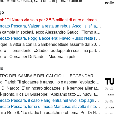
i: "Serie C ostica, sarà un campionato difficile"
coll
ago
"Di Nardo via solo per 2.5/3 milioni di euro altrimenti resta a Pescara"
o Pescara, Valzania resta un rebus: Ascoli si sfila, il Catanzaro osserva
bia in società, ecco Alessandro Gaucci: "Torno a casa, ecco chi è il nuovo allenatore"
 Pescara, Foggia accelera: Flavio Russo resta l'obiettivo, ma cresce la concorrenza
quella vittoria con la Sambenedettese assente dal 2007-08
Il presidente: «Stadio, raddoppiati i costi ma parte della tribuna ancora chiusa»
ro - Corsa per Di Nardo il Modena in pole
go
 DEL SAMBA E DEL CALCIO: IL LEGGENDARIO PESCARA DI LEO JÚNIOR
Il giocatore è tranquillo e aspetta l'evoluzione del mercato degli attaccanti di C, ci sono situazioni collegate da monitorare"
i Nardo: "E' un nostro giocatore, si è sempre allenato bene"
09:51
ronto. Il ds Di Giuseppe: "Abbiamo fatto 13 nuovi acquisti, la rosa è completa"
massi
escara, il caso Parigi entra nel vivo: stop agli allenamenti, cessione sempre più vicina
09:45
o Pescara, torna di moda Mancuso: stavolta il ritorno può diventare realtà
un cra
: "Lo stadio ha qualche problema. Per Di Nardo l'offerta deve essere giusta per entrambe le parti, altrimenti resta"