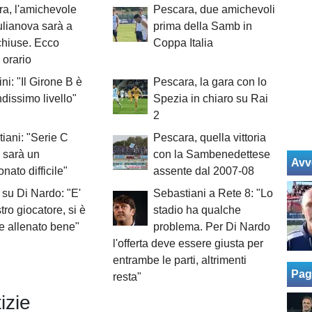
a, l'amichevole
Pescara, due amichevoli
ulianova sarà a
prima della Samb in
chiuse. Ecco
Coppa Italia
 orario
ni: "Il Girone B è
Pescara, la gara con lo
ndissimo livello"
Spezia in chiaro su Rai
2
iani: "Serie C
Pescara, quella vittoria
, sarà un
con la Sambenedettese
Avv
nato difficile"
assente dal 2007-08
su Di Nardo: "E'
Sebastiani a Rete 8: "Lo
tro giocatore, si è
stadio ha qualche
 allenato bene"
problema. Per Di Nardo
l'offerta deve essere giusta per
entrambe le parti, altrimenti
Pag
resta"
izie