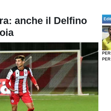
a: anche il Delfino
Edit
oia
PER
PER