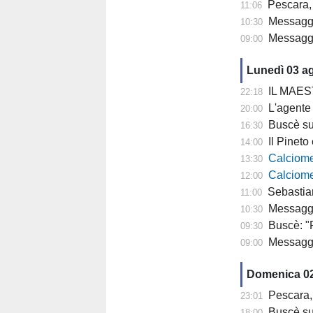
Pescara, 
11:06
Messaggero - 
10:30
Messagge
09:00
Lunedì 03 a
IL MAESTRO
22:18
L'agente di Parigi: "
20:00
Buscè su D
16:30
Il Pineto è p
14:00
Calciomercato P
13:30
Calciomercat
12:00
Sebastiani a Rete 8
11:00
Messaggero 
10:30
Buscè: "R
09:30
Messagge
09:00
Domenica 0
Pescara, 
23:01
Buscè sul r
18:00