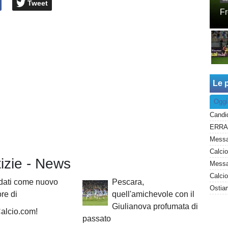
Tweet
Fr
Le p
Oggi
tizie - News
Messag
dati come nuovo
Pescara,
Ostiam
ore di
quell'amichevole con il
Giulianova profumata di
alcio.com!
passato