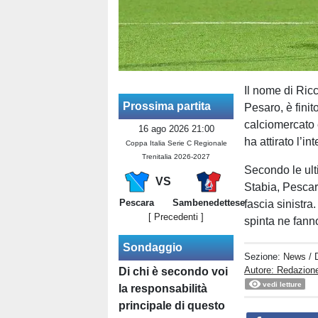
Il nome di Ric
Prossima partita
Pesaro, è finit
calciomercato e
16 ago 2026 21:00
ha attirato l’i
Coppa Italia Serie C Regionale
Trenitalia 2026-2027
Secondo le ult
VS
Stabia, Pescara
Pescara
Sambenedettese
fascia sinistra.
[ Precedenti ]
spinta ne fanno
Sondaggio
Sezione:
News
/ 
Autore: Redazion
Di chi è secondo voi
vedi letture
la responsabilità
principale di questo