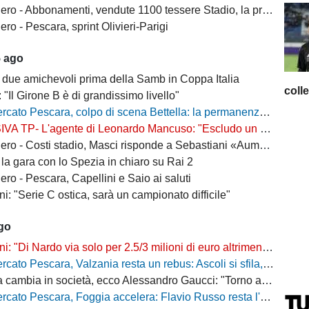
 Abbonamenti, vendute 1100 tessere Stadio, la protesta dei tifosi disabili
o - Pescara, sprint Olivieri-Parigi
5 ago
 due amichevoli prima della Samb in Coppa Italia
coll
: "Il Girone B è di grandissimo livello"
escara, colpo di scena Bettella: la permanenza non è più un'ipotesi, ecco cosa sta succedendo
L'agente di Leonardo Mancuso: "Escludo un suo ritorno a Pescara, vuole rimanere in B"
osti stadio, Masci risponde a Sebastiani «Aumenti per ridurre il peso sui cittadini»
la gara con lo Spezia in chiaro su Rai 2
ro - Pescara, Capellini e Saio ai saluti
i: "Serie C ostica, sarà un campionato difficile"
ago
"Di Nardo via solo per 2.5/3 milioni di euro altrimenti resta a Pescara"
o Pescara, Valzania resta un rebus: Ascoli si sfila, il Catanzaro osserva
bia in società, ecco Alessandro Gaucci: "Torno a casa, ecco chi è il nuovo allenatore"
 Pescara, Foggia accelera: Flavio Russo resta l'obiettivo, ma cresce la concorrenza