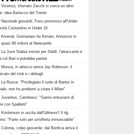
Vicenza, sfumato Zacchi si cerca un altro
re: idea Barlocco del Trento
Nazionali giovanili, Favo promosso all'Under
vità Costantino in Under 16
Arsenal, Guimaraes ha firmato. Annuncio in
, quasi 90 milioni al Newcastle
La Juve Stabia insiste per Sibilli: l'attaccante è
ta col Bari e potrebbe partire
Monza, in attacco arriva Jay Robinson: il
cato del club e i dettagli
La Russa: "Privilegiato il ruolo di Baresi in
ale, non ho problemi a citare il Milan"
Juventus, Cambiaso: "Siamo entusiasti di
re con Spalletti"
Kristensen in uscita dall'Udinese? Il dg
ino: "Parte solo per un'offerta irrinunciabile"
Colonia, colpo giovanile: dal Benfica arriva il