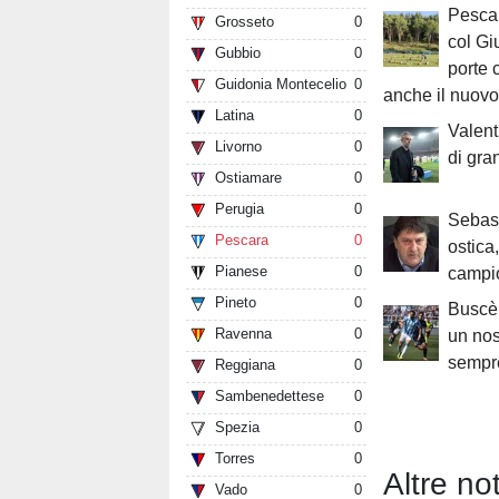
Pescar
Grosseto
0
col Gi
Gubbio
0
porte 
Guidonia Montecelio
0
anche il nuovo
Latina
0
Valenti
Livorno
0
di gra
Ostiamare
0
Perugia
0
Sebast
Pescara
0
ostica
Pianese
0
campio
Pineto
0
Buscè 
Ravenna
0
un nos
sempre
Reggiana
0
Sambenedettese
0
Spezia
0
Torres
0
Altre not
Vado
0