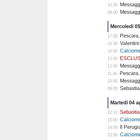
Messaggero -
10:30
Messagger
09:00
Mercoledì 0
Pescara,
17:00
Valentini
16:30
Calciomercato P
15:00
ESCLUSIVA TP- 
12:30
Messaggero - C
12:00
Pescara, 
11:45
Messagge
10:30
Sebastian
09:00
Martedì 04 
Sebastiani: 
22:12
Calciomercat
15:00
Il Perugia cam
14:00
Calciomercato
12:00