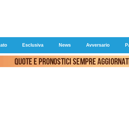
ato
Esclusiva
News
Avversario
P