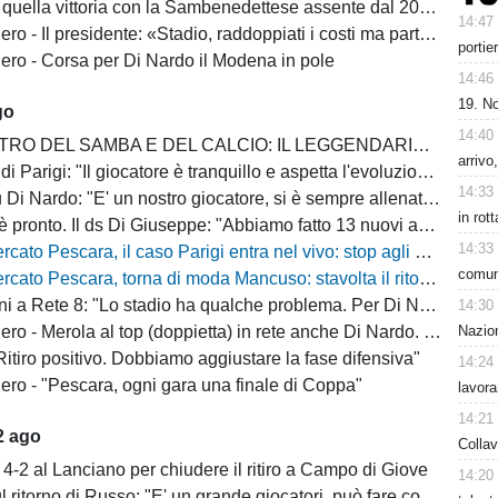
quella vittoria con la Sambenedettese assente dal 2007-08
14:47
Il presidente: «Stadio, raddoppiati i costi ma parte della tribuna ancora chiusa»
portie
ro - Corsa per Di Nardo il Modena in pole
14:46
19. No
go
14:40
 DEL SAMBA E DEL CALCIO: IL LEGGENDARIO PESCARA DI LEO JÚNIOR
arrivo
Il giocatore è tranquillo e aspetta l'evoluzione del mercato degli attaccanti di C, ci sono situazioni collegate da monitorare"
14:33
i Nardo: "E' un nostro giocatore, si è sempre allenato bene"
in rot
ronto. Il ds Di Giuseppe: "Abbiamo fatto 13 nuovi acquisti, la rosa è completa"
14:33
escara, il caso Parigi entra nel vivo: stop agli allenamenti, cessione sempre più vicina
comuni
o Pescara, torna di moda Mancuso: stavolta il ritorno può diventare realtà
: "Lo stadio ha qualche problema. Per Di Nardo l'offerta deve essere giusta per entrambe le parti, altrimenti resta"
14:30
Nazion
- Merola al top (doppietta) in rete anche Di Nardo. Bene i rossoneri
itiro positivo. Dobbiamo aggiustare la fase difensiva"
14:24
ro - "Pescara, ogni gara una finale di Coppa"
lavora
14:21
2 ago
Collav
4-2 al Lanciano per chiudere il ritiro a Campo di Giove
14:20
itorno di Russo: "E' un grande giocatori, può fare cose importanti"