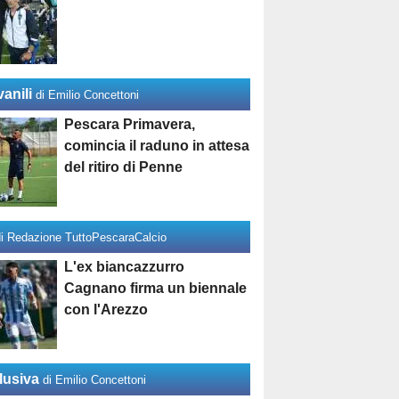
anili
di Emilio Concettoni
Pescara Primavera,
comincia il raduno in attesa
del ritiro di Penne
di Redazione TuttoPescaraCalcio
L'ex biancazzurro
Cagnano firma un biennale
con l'Arezzo
lusiva
di Emilio Concettoni