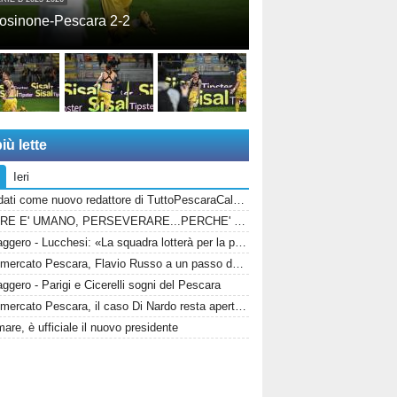
osinone-Pescara 2-2
iù lette
Ieri
Candidati come nuovo redattore di TuttoPescaraCalcio.com!
ERRARE E' UMANO, PERSEVERARE...PERCHE' SPACCIARE PER BOMBER RUSSO E ALBERTI?
Messaggero - Lucchesi: «La squadra lotterà per la promozioni in serie B»
Calciomercato Pescara, Flavio Russo a un passo dal ritorno: Foggia accelera, il Sassuolo prepara il via libera
gero - Parigi e Cicerelli sogni del Pescara
Calciomercato Pescara, il caso Di Nardo resta aperto: il bomber può anche restare in biancazzurro
are, è ufficiale il nuovo presidente