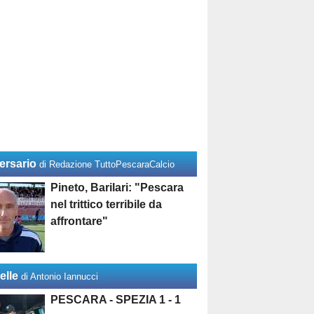
ersario
di Redazione TuttoPescaraCalcio
Pineto, Barilari: "Pescara
nel trittico terribile da
affrontare"
elle
di Antonio Iannucci
PESCARA - SPEZIA 1 - 1