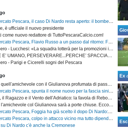
ago
 Pescara, il caso Di Nardo resta aperto: il bomber può anche restare in biancazzurro
, è ufficiale il nuovo presidente
Giov
i come nuovo redattore di TuttoPescaraCalcio.com!
escara, Flavio Russo a un passo dal ritorno: Foggia accelera, il Sassuolo prepara il via libera
 - Lucchesi: «La squadra lotterà per la promozioni in serie B»
MANO, PERSEVERARE...PERCHE' SPACCIARE PER BOMBER RUSSO E ALBERTI?
ro - Parigi e Cicerelli sogni del Pescara
ago
Ex
quell'amichevole con il Giulianova profumata di passato
cato Pescara, spunta il nome nuovo per la fascia sinistra
, il Ragazzo e il Vento dell'Adriatico: la favola di Rebo-Gol
michevole col Giulianova sarà a porte chiuse. Ecco anche il nuovo orario
 Pescara, Foggia ha già scelto il dopo Di Nardo: c'è un nome in cima alla lista
escara, colpo in attacco vicino ma tutto dipende da Di Nardo: il Frosinone si chiama fuori?
Esc
 su Di Nardo c'è anche la Cremonese