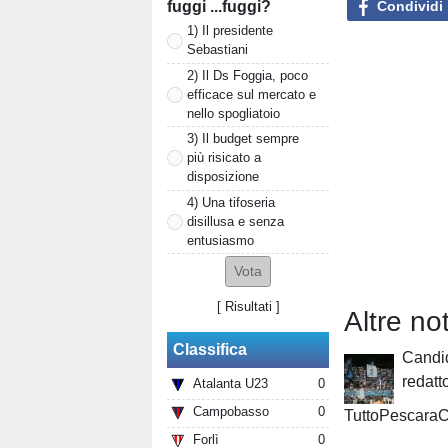
Condividi
fuggi ...fuggi?
1) Il presidente
Sebastiani
2) Il Ds Foggia, poco
efficace sul mercato e
nello spogliatoio
3) Il budget sempre
più risicato a
disposizione
4) Una tifoseria
disillusa e senza
entusiasmo
[
Risultati
]
Altre no
Classifica
Candi
redatt
Atalanta U23
0
Campobasso
0
TuttoPescaraC
Forlì
0