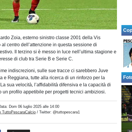
Cop
cardo Zoia, esterno sinistro classe 2001 della Vis
o al centro dell’attenzione in questa sessione di
stivo. Il terzino si è messo in luce nell’ultima stagione e
nteresse di club tra Serie B e Serie C.
ime indiscrezioni, sulle sue tracce ci sarebbero Juve
Fot
 e Reggiana, tutte alla ricerca di un rinforzo per la
 La sua velocità, l’affidabilità difensiva e la capacità di
 un profilo appetibile per progetti tecnici ambiziosi.
Data:
Dom 06 luglio 2025 alle 14:00
e TuttoPescaraCalcio
/ Twitter:
@tuttopescara1
SE