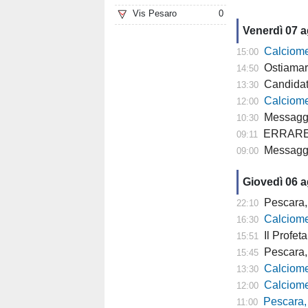
Vis Pesaro
0
Venerdì 07 
Calciomercato
15:00
Ostiamare
14:50
Candidat
13:30
Calciomercato P
12:00
Messaggero
10:30
ERRARE E' U
09:11
Messagge
09:00
Giovedì 06 
Pescara, 
22:10
Calciomer
16:30
Il Profeta
15:51
Pescara, l'a
15:45
Calciomercato
13:30
Calciomercato P
12:00
Pescara,
11:00