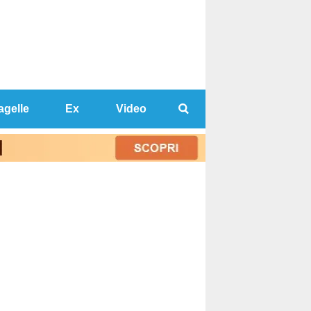
agelle
Ex
Video