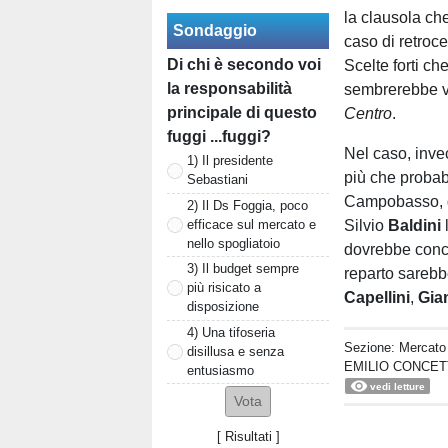
la clausola ch
Sondaggio
caso di retroc
Di chi è secondo voi
Scelte forti ch
la responsabilità
sembrerebbe vi
principale di questo
Centro
.
fuggi ...fuggi?
Nel caso, inve
1) Il presidente
più che probabi
Sebastiani
Campobasso, dop
2) Il Ds Foggia, poco
efficace sul mercato e
Silvio
Baldini
l
nello spogliatoio
dovrebbe concr
3) Il budget sempre
reparto sarebb
più risicato a
Capellini
,
Gia
disposizione
4) Una tifoseria
Sezione:
Mercato
disillusa e senza
EMILIO CONCET
entusiasmo
vedi letture
[
Risultati
]