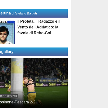
ertina
di Stefano Barbati
Il Profeta, il Ragazzo e il
Vento dell'Adriatico: la
favola di Rebo-Gol
ogallery
RIE B 2025-2026
osinone-Pescara 2-2