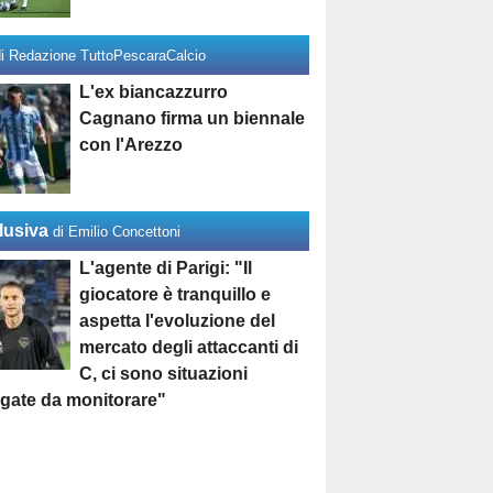
di Redazione TuttoPescaraCalcio
L'ex biancazzurro
Cagnano firma un biennale
con l'Arezzo
lusiva
di Emilio Concettoni
L'agente di Parigi: "Il
giocatore è tranquillo e
aspetta l'evoluzione del
mercato degli attaccanti di
C, ci sono situazioni
egate da monitorare"