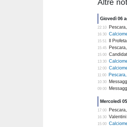
Altre not
Giovedì 06 
Pescara, 
22:10
Calciomer
16:30
Il Profeta
15:51
Pescara, l'a
15:45
Candidat
15:00
Calciomercato
13:30
Calciomercato P
12:00
Pescara,
11:00
Messaggero -
10:30
Messagger
09:00
Mercoledì 0
Pescara,
17:00
Valentini
16:30
Calciomercato P
15:00