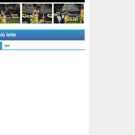
iù lette
Ieri