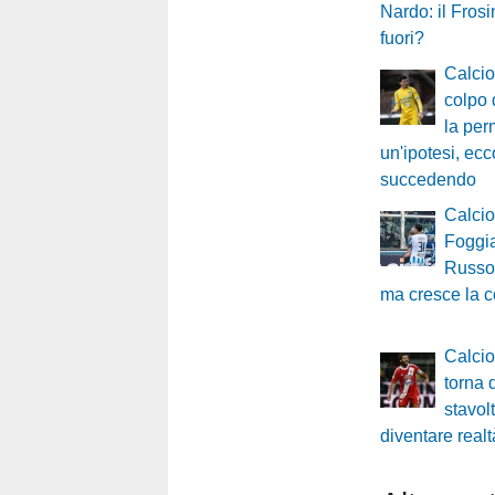
Nardo: il Fros
fuori?
Calci
colpo 
la per
un'ipotesi, ecc
succedendo
Calci
Foggia
Russo 
ma cresce la 
Calci
torna
stavolt
diventare realt