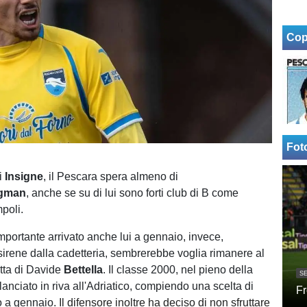
Cop
Fot
i
Insigne
, il Pescara spera almeno di
gman
, anche se su di lui sono forti club di B come
poli.
mportante arrivato anche lui a gennaio, invece,
sirene dalla cadetteria, sembrerebbe voglia rimanere al
atta di Davide
Bettella
. Il classe 2000, nel pieno della
SE
rilanciato in riva all'Adriatico, compiendo una scelta di
Fr
o a gennaio.
Il difensore
inoltre ha deciso di non sfruttare