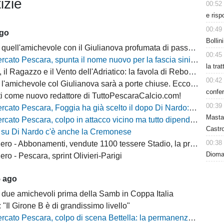
izie
00:52
e risp
00:49
ago
Bollin
quell'amichevole con il Giulianova profumata di passato
00:45
cato Pescara, spunta il nome nuovo per la fascia sinistra
la tra
, il Ragazzo e il Vento dell'Adriatico: la favola di Rebo-Gol
00:42
michevole col Giulianova sarà a porte chiuse. Ecco anche il nuovo orario
confer
i come nuovo redattore di TuttoPescaraCalcio.com!
00:39
 Pescara, Foggia ha già scelto il dopo Di Nardo: c'è un nome in cima alla lista
Masta
escara, colpo in attacco vicino ma tutto dipende da Di Nardo: il Frosinone si chiama fuori?
Castro
 su Di Nardo c'è anche la Cremonese
00:38
 Abbonamenti, vendute 1100 tessere Stadio, la protesta dei tifosi disabili
Dioman
o - Pescara, sprint Olivieri-Parigi
5 ago
 due amichevoli prima della Samb in Coppa Italia
: "Il Girone B è di grandissimo livello"
escara, colpo di scena Bettella: la permanenza non è più un'ipotesi, ecco cosa sta succedendo