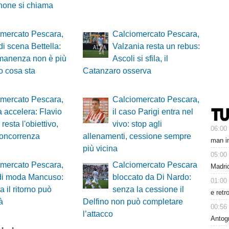
inone si chiama
omercato Pescara,
Calciomercato Pescara,
di scena Bettella:
Valzania resta un rebus:
manenza non è più
Ascoli si sfila, il
o cosa sta
Catanzaro osserva
omercato Pescara,
Calciomercato Pescara,
 accelera: Flavio
il caso Parigi entra nel
resta l'obiettivo,
vivo: stop agli
06:00
concorrenza
allenamenti, cessione sempre
man in
più vicina
05:00
omercato Pescara,
Calciomercato Pescara
Madrid
 di moda Mancuso:
bloccato da Di Nardo:
01:00
a il ritorno può
senza la cessione il
e retr
à
Delfino non può completare
00:56
l’attacco
Antog