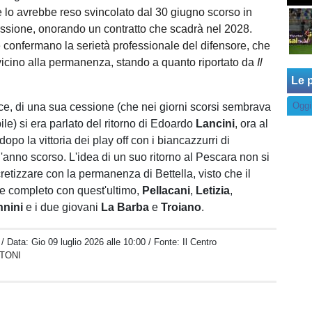
e lo avrebbe reso svincolato dal 30 giugno scorso in
essione,
onorando un contratto che scadrà nel 2028.
e confermano la serietà professionale del difensore,
che
cino alla permanenza, stando a quanto riportato da
Il
Le p
Oggi
ce, di una sua cessione (che nei giorni scorsi sembrava
le) si era parlato del ritorno di Edoardo
Lancini
, ora al
o la vittoria dei play off con i biancazzurri di
'anno scorso. L'idea di un suo ritorno al Pescara non si
etizzare con la permanenza di Bettella, visto che il
e completo con quest'ultimo,
Pellacani
,
Letizia
,
nnini
e i due giovani
La Barba
e
Troiano
.
/ Data:
Gio 09 luglio 2026 alle 10:00
/ Fonte: Il Centro
TONI