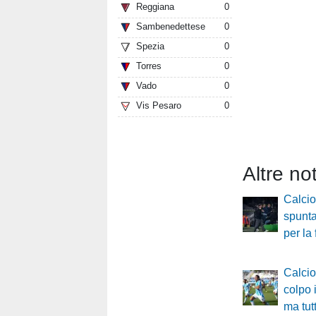
Reggiana
0
Sambenedettese
0
Spezia
0
Torres
0
Vado
0
Vis Pesaro
0
Altre no
Calci
spunta
per la 
Calci
colpo 
ma tut