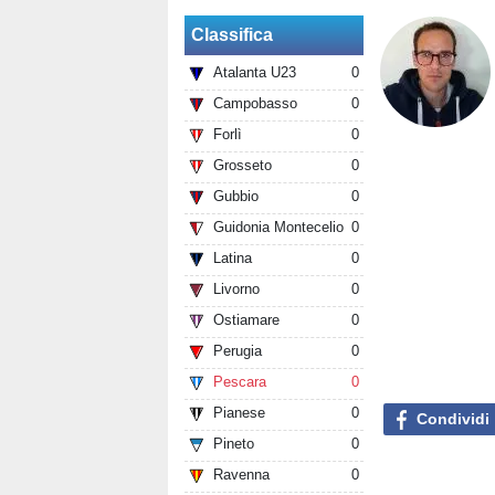
Classifica
Atalanta U23
0
Campobasso
0
Forlì
0
Grosseto
0
Gubbio
0
Guidonia Montecelio
0
Latina
0
Livorno
0
Ostiamare
0
Perugia
0
Pescara
0
Pianese
0
Condividi
Pineto
0
Ravenna
0