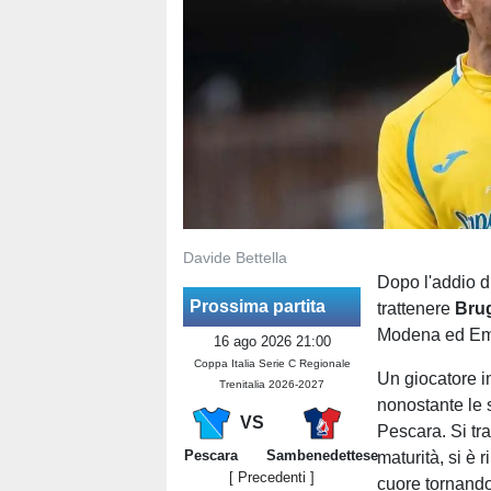
Davide Bettella
Dopo l'addio d
Prossima partita
trattenere
Bru
Modena ed Em
16 ago 2026 21:00
Coppa Italia Serie C Regionale
Un giocatore i
Trenitalia 2026-2027
nonostante le 
VS
Pescara. Si tr
Pescara
Sambenedettese
maturità, si è 
[ Precedenti ]
cuore tornand