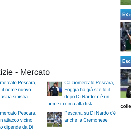
Ex
Esc
tizie - Mercato
omercato Pescara,
Calciomercato Pescara,
 il nome nuovo
Foggia ha già scelto il
fascia sinistra
dopo Di Nardo: c'è un
nome in cima alla lista
coll
omercato Pescara,
Pescara, su Di Nardo c'è
in attacco vicino
anche la Cremonese
to dipende da Di