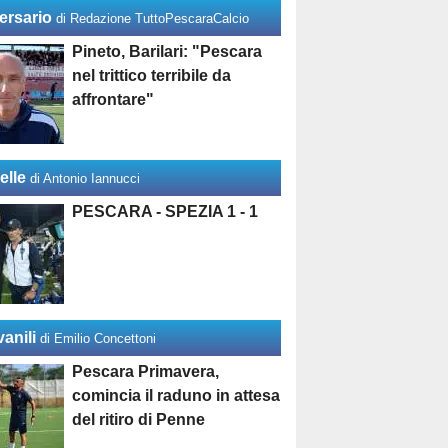
ersario
di Redazione TuttoPescaraCalcio
Pineto, Barilari: "Pescara
nel trittico terribile da
affrontare"
elle
di Antonio Iannucci
PESCARA - SPEZIA 1 - 1
anili
di Emilio Concettoni
Pescara Primavera,
comincia il raduno in attesa
del ritiro di Penne