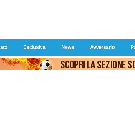
ato
Esclusiva
News
Avversario
P