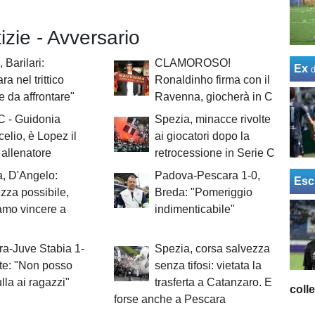
tizie - Avversario
 Barilari:
CLAMOROSO!
Ex
a nel trittico
Ronaldinho firma con il
le da affrontare"
Ravenna, giocherà in C
C - Guidonia
Spezia, minacce rivolte
elio, è Lopez il
ai giocatori dopo la
allenatore
retrocessione in Serie C
, D'Angelo:
Padova-Pescara 1-0,
Esc
zza possibile,
Breda: "Pomeriggio
amo vincere a
indimenticabile"
a-Juve Stabia 1-
Spezia, corsa salvezza
te: "Non posso
senza tifosi: vietata la
ulla ai ragazzi"
trasferta a Catanzaro. E
coll
forse anche a Pescara