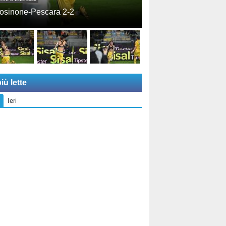
osinone-Pescara 2-2
iù lette
Ieri