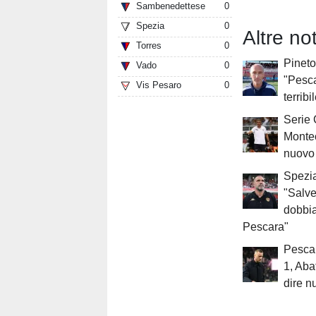
Sambenedettese
0
Spezia
0
Altre no
Torres
0
Pineto,
Vado
0
"Pescar
Vis Pesaro
0
terribi
Serie 
Montec
nuovo 
Spezia
"Salve
dobbi
Pescara"
Pescar
1, Aba
dire n