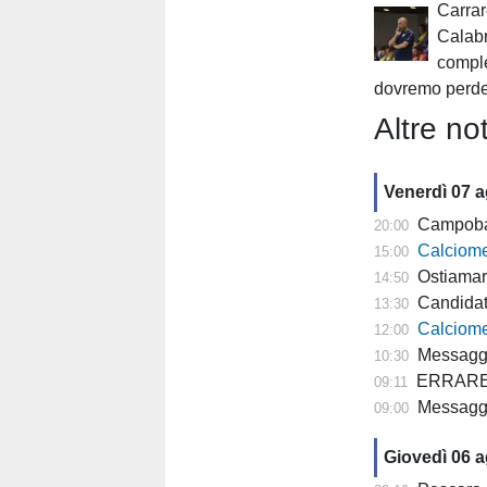
Carra
Calabr
compl
dovremo perde
Altre not
Venerdì 07 
Campobasso,
20:00
Calciomercato
15:00
Ostiamare
14:50
Candidat
13:30
Calciomercato P
12:00
Messaggero
10:30
ERRARE E' U
09:11
Messagge
09:00
Giovedì 06 