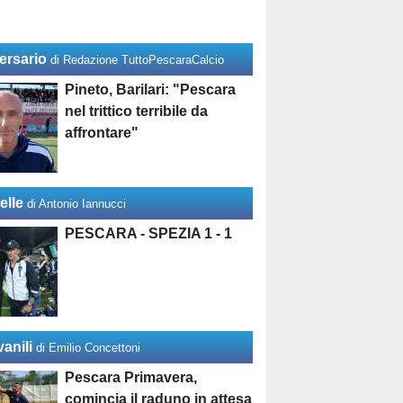
ersario
di Redazione TuttoPescaraCalcio
Pineto, Barilari: "Pescara
nel trittico terribile da
affrontare"
elle
di Antonio Iannucci
PESCARA - SPEZIA 1 - 1
anili
di Emilio Concettoni
Pescara Primavera,
comincia il raduno in attesa