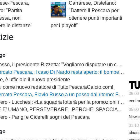
rese-Pescara,
Carrarese, Distefano:
o: "Partita
"Battere il Pescara per
essa, non
ottenere punti importanti
re le distanze"
per i playoff"
izie
ago
 il presidente Rizzetta: "Vogliamo disputare un campionato di vertice"
 Pescara, il caso Di Nardo resta aperto: il bomber può anche restare in biancazzurro
, è ufficiale il nuovo presidente
i come nuovo redattore di TuttoPescaraCalcio.com!
06:00
escara, Flavio Russo a un passo dal ritorno: Foggia accelera, il Sassuolo prepara il via libera
centro
 - Lucchesi: «La squadra lotterà per la promozioni in serie B»
MANO, PERSEVERARE...PERCHE' SPACCIARE PER BOMBER RUSSO E ALBERTI?
05:00
Newcas
ro - Parigi e Cicerelli sogni del Pescara
01:10
ago
chiacc
superi