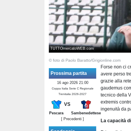
TUTTOmercatoWEB.com
© foto di Paolo Baratto/Grigionline.com
Forse non ci c
Prossima partita
avere perso tr
grazie alla rete
16 ago 2026 21:00
gaudemus come 
Coppa Italia Serie C Regionale
Trenitalia 2026-2027
tecnico della V
extremis contr
VS
ingenuità da p
Pescara
Sambenedettese
[ Precedenti ]
La capacità d