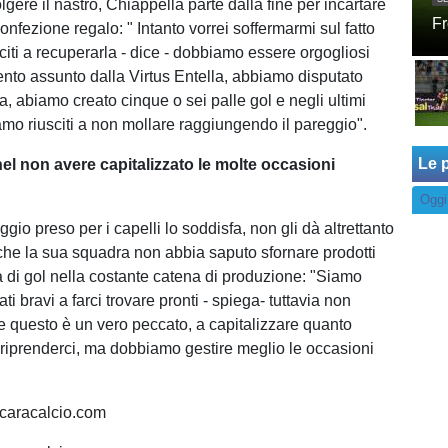
lgere il nastro, Chiappella parte dalla fine per incartare
Fr
confezione regalo: " Intanto vorrei soffermarmi sul fatto
citi a recuperarla - dice - dobbiamo essere orgogliosi
ento assunto dalla Virtus Entella, abbiamo disputato
ta, abiamo creato cinque o sei palle gol e negli ultimi
amo riusciti a non mollare raggiungendo il pareggio".
Le p
nel non avere capitalizzato le molte occasioni
Oggi
ggio preso per i capelli lo soddisfa, non gli dà altrettanto
o che la sua squadra non abbia saputo sfornare prodotti
ma di gol nella costante catena di produzione: "Siamo
ti bravi a farci trovare pronti - spiega- tuttavia non
 e questo è un vero peccato, a capitalizzare quanto
a riprenderci, ma dobbiamo gestire meglio le occasioni
.
caracalcio.com