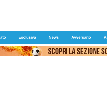
ato
Esclusiva
News
Avversario
P