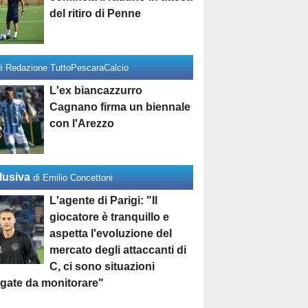
del ritiro di Penne
di Redazione TuttoPescaraCalcio
L'ex biancazzurro
Cagnano firma un biennale
con l'Arezzo
lusiva
di Emilio Concettoni
L'agente di Parigi: "Il
giocatore è tranquillo e
aspetta l'evoluzione del
mercato degli attaccanti di
C, ci sono situazioni
egate da monitorare"