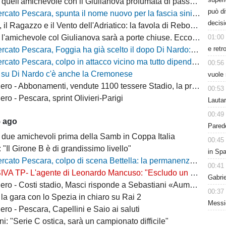
quell'amichevole con il Giulianova profumata di passato
può d
cato Pescara, spunta il nome nuovo per la fascia sinistra
decisi
, il Ragazzo e il Vento dell'Adriatico: la favola di Rebo-Gol
01:00
michevole col Giulianova sarà a porte chiuse. Ecco anche il nuovo orario
e retr
 Pescara, Foggia ha già scelto il dopo Di Nardo: c'è un nome in cima alla lista
escara, colpo in attacco vicino ma tutto dipende da Di Nardo: il Frosinone si chiama fuori?
00:56
 su Di Nardo c'è anche la Cremonese
vuole 
 Abbonamenti, vendute 1100 tessere Stadio, la protesta dei tifosi disabili
00:53
o - Pescara, sprint Olivieri-Parigi
Lauta
00:49
5 ago
Parede
 due amichevoli prima della Samb in Coppa Italia
00:45
: "Il Girone B è di grandissimo livello"
in Spa
escara, colpo di scena Bettella: la permanenza non è più un'ipotesi, ecco cosa sta succedendo
00:41
L'agente di Leonardo Mancuso: "Escludo un suo ritorno a Pescara, vuole rimanere in B"
Gabri
osti stadio, Masci risponde a Sebastiani «Aumenti per ridurre il peso sui cittadini»
00:37
la gara con lo Spezia in chiaro su Rai 2
Messic
ro - Pescara, Capellini e Saio ai saluti
i: "Serie C ostica, sarà un campionato difficile"