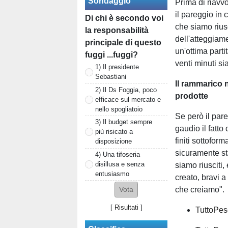
Sondaggio
Prima di riavvo
il pareggio in 
Di chi è secondo voi
che siamo rius
la responsabilità
dell'atteggiam
principale di questo
un'ottima parti
fuggi ...fuggi?
venti minuti si
1) Il presidente
Sebastiani
Il rammarico 
2) Il Ds Foggia, poco
prodotte
efficace sul mercato e
nello spogliatoio
Se però il pare
3) Il budget sempre
gaudio il fatt
più risicato a
finiti sottofor
disposizione
sicuramente sta
4) Una tifoseria
disillusa e senza
siamo riusciti,
entusiasmo
creato, bravi 
che creiamo"
[
Risultati
]
TuttoPes