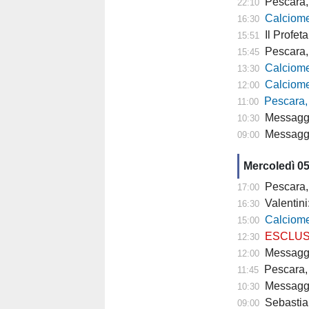
Pescara, 
22:10
Calciomer
16:30
Il Profeta
15:51
Pescara, l'a
15:45
Calciomercato
13:30
Calciomercato P
12:00
Pescara,
11:00
Messaggero -
10:30
Messagger
09:00
Mercoledì 0
Pescara,
17:00
Valentini
16:30
Calciomercato P
15:00
ESCLUSIVA TP- 
12:30
Messaggero - C
12:00
Pescara, 
11:45
Messagge
10:30
Sebastian
09:00