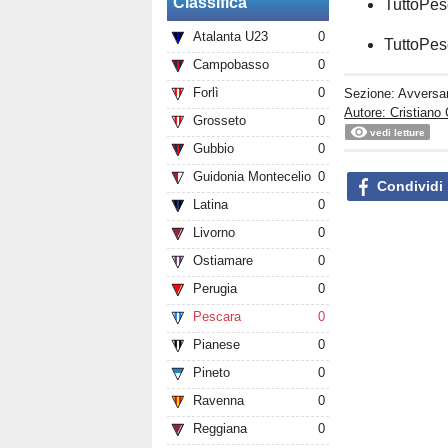
Classifica
TuttoPes
Atalanta U23
0
TuttoPes
Campobasso
0
Forlì
0
Sezione:
Avversar
Autore: Cristiano 
Grosseto
0
vedi letture
Gubbio
0
Guidonia Montecelio
0
Condividi
Latina
0
Livorno
0
Ostiamare
0
Perugia
0
Pescara
0
Pianese
0
Pineto
0
Ravenna
0
Reggiana
0