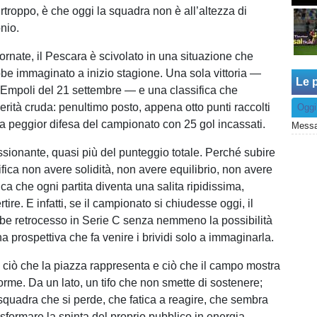
rtroppo, è che oggi la squadra non è all’altezza di
nio.
ornate, il Pescara è scivolato in una situazione che
e immaginato a inizio stagione. Una sola vittoria —
Le p
l’Empoli del 21 settembre — e una classifica che
erità cruda: penultimo posto, appena otto punti raccolti
Oggi
 la peggior difesa del campionato con 25 gol incassati.
Messag
essionante, quasi più del punteggio totale. Perché subire
ifica non avere solidità, non avere equilibrio, non avere
fica che ogni partita diventa una salita ripidissima,
ertire. E infatti, se il campionato si chiudesse oggi, il
e retrocesso in Serie C senza nemmeno la possibilità
a prospettiva che fa venire i brividi solo a immaginarla.
a ciò che la piazza rappresenta e ciò che il campo mostra
orme. Da un lato, un tifo che non smette di sostenere;
 squadra che si perde, che fatica a reagire, che sembra
sformare la spinta del proprio pubblico in energia