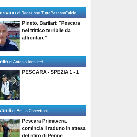
ersario
di Redazione TuttoPescaraCalcio
Pineto, Barilari: "Pescara
nel trittico terribile da
affrontare"
elle
di Antonio Iannucci
PESCARA - SPEZIA 1 - 1
anili
di Emilio Concettoni
Pescara Primavera,
comincia il raduno in attesa
del ritiro di Penne