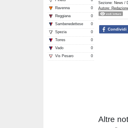
Sezione:
News
/ 
Ravenna
0
Autore: Redazion
vedi letture
Reggiana
0
Sambenedettese
0
Condividi
Spezia
0
Torres
0
Vado
0
Vis Pesaro
0
Altre no