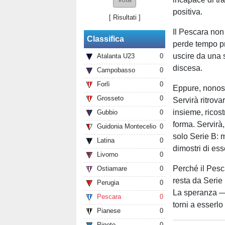
positiva.
[
Risultati
]
Il Pescara non 
Classifica
perde tempo pr
uscire da una 
Atalanta U23
0
discesa.
Campobasso
0
Forlì
0
Eppure, nonost
Grosseto
0
Servirà ritrova
insieme, ricost
Gubbio
0
forma. Servirà
Guidonia Montecelio
0
solo Serie B: 
Latina
0
dimostri di es
Livorno
0
Perché il Pesc
Ostiamare
0
resta da Serie
Perugia
0
La speranza — 
Pescara
0
torni a esserlo 
Pianese
0
Pineto
0