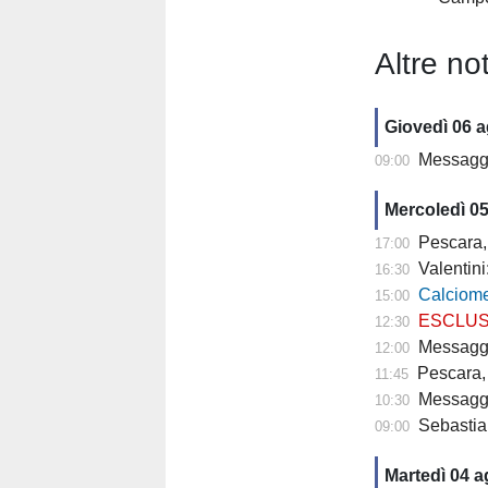
Altre not
Giovedì 06 
Messagger
09:00
Mercoledì 0
Pescara,
17:00
Valentini
16:30
Calciomercato P
15:00
ESCLUSIVA TP- 
12:30
Messaggero - C
12:00
Pescara, 
11:45
Messagge
10:30
Sebastian
09:00
Martedì 04 