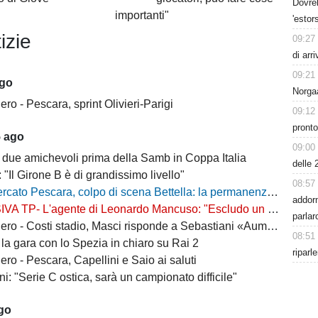
Dovreb
importanti"
'estor
izie
09:27
di arr
09:21
ago
Norgaa
o - Pescara, sprint Olivieri-Parigi
09:12
pronto
5 ago
09:00
 due amichevoli prima della Samb in Coppa Italia
delle 
: "Il Girone B è di grandissimo livello"
08:57
escara, colpo di scena Bettella: la permanenza non è più un'ipotesi, ecco cosa sta succedendo
addor
L'agente di Leonardo Mancuso: "Escludo un suo ritorno a Pescara, vuole rimanere in B"
parlar
osti stadio, Masci risponde a Sebastiani «Aumenti per ridurre il peso sui cittadini»
08:51
la gara con lo Spezia in chiaro su Rai 2
riparl
ro - Pescara, Capellini e Saio ai saluti
i: "Serie C ostica, sarà un campionato difficile"
ago