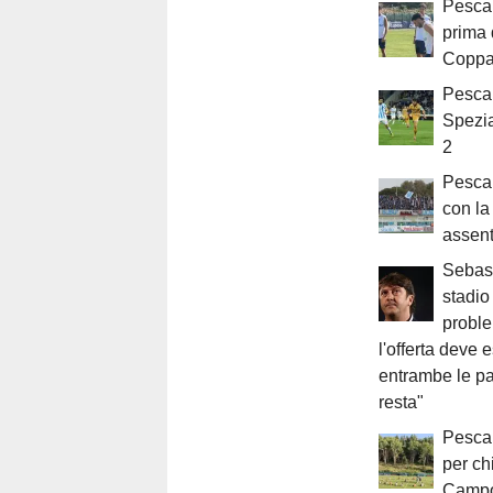
Pescar
prima 
Coppa 
Pescar
Spezia
2
Pescar
con l
assent
Sebast
stadio
proble
l'offerta deve 
entrambe le par
resta"
Pescar
per chi
Campo