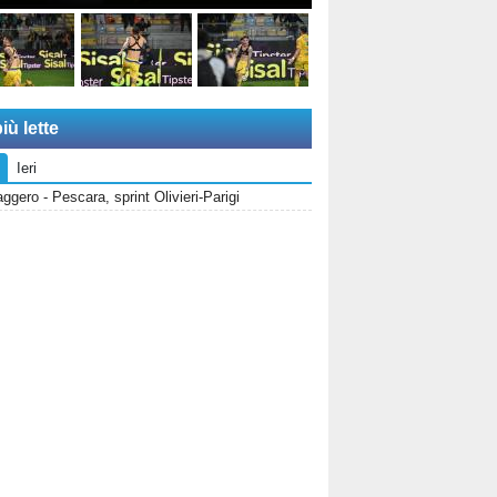
iù lette
Ieri
gero - Pescara, sprint Olivieri-Parigi