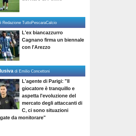
di Redazione TuttoPescaraCalcio
L'ex biancazzurro
Cagnano firma un biennale
con l'Arezzo
lusiva
di Emilio Concettoni
L'agente di Parigi: "Il
giocatore è tranquillo e
aspetta l'evoluzione del
mercato degli attaccanti di
C, ci sono situazioni
egate da monitorare"