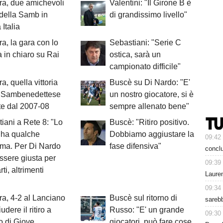
a, due amichevoli
Valentini: "Il Girone B è
della Samb in
di grandissimo livello"
Italia
a, la gara con lo
Sebastiani: "Serie C
 in chiaro su Rai
ostica, sarà un
campionato difficile"
a, quella vittoria
Buscè su Di Nardo: "E'
a Sambenedettese
un nostro giocatore, si è
e dal 2007-08
sempre allenato bene"
iani a Rete 8: "Lo
Buscè: "Ritiro positivo.
 ha qualche
Dobbiamo aggiustare la
09:42
ma. Per Di Nardo
fase difensiva"
conclu
essere giusta per
09:39
ti, altrimenti
Lauren
09:34
a, 4-2 al Lanciano
Buscè sul ritorno di
sarebb
udere il ritiro a
Russo: "E' un grande
09:30
 di Giove
giocatori, può fare cose