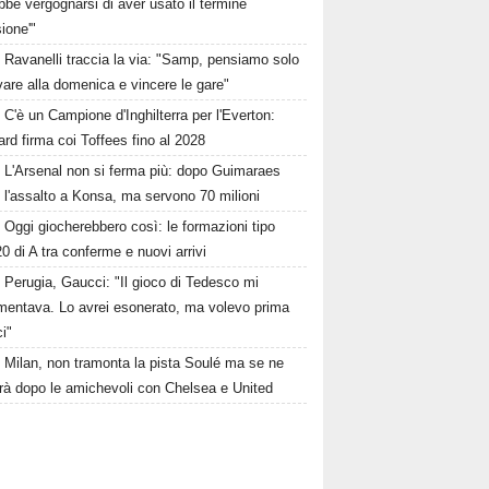
be vergognarsi di aver usato il termine
sione'"
Ravanelli traccia la via: "Samp, pensiamo solo
ivare alla domenica e vincere le gare"
C'è un Campione d'Inghilterra per l'Everton:
rd firma coi Toffees fino al 2028
L'Arsenal non si ferma più: dopo Guimaraes
 l'assalto a Konsa, ma servono 70 milioni
Oggi giocherebbero così: le formazioni tipo
20 di A tra conferme e nuovi arrivi
Perugia, Gaucci: "Il gioco di Tedesco mi
mentava. Lo avrei esonerato, ma volevo prima
ci"
Milan, non tramonta la pista Soulé ma se ne
erà dopo le amichevoli con Chelsea e United