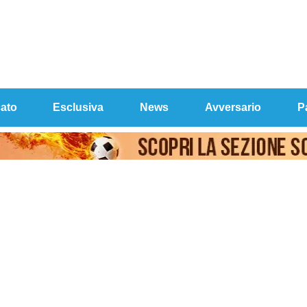
ato
Esclusiva
News
Avversario
P