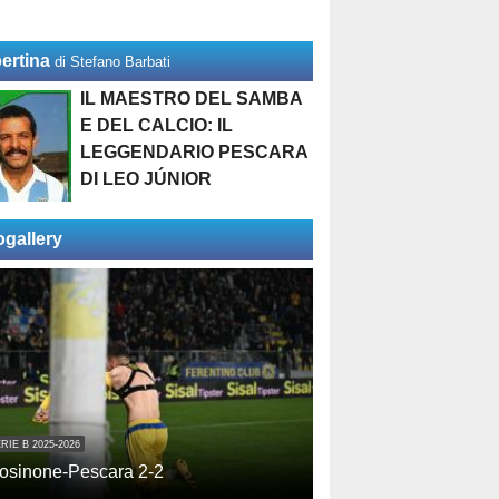
ertina
di Stefano Barbati
IL MAESTRO DEL SAMBA
E DEL CALCIO: IL
LEGGENDARIO PESCARA
DI LEO JÚNIOR
ogallery
RIE B 2025-2026
osinone-Pescara 2-2