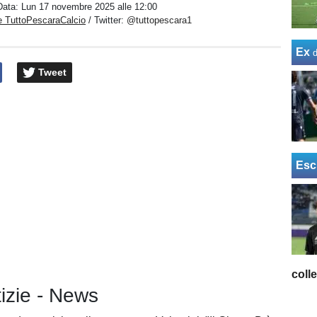
Data:
Lun 17 novembre 2025 alle 12:00
e TuttoPescaraCalcio
/ Twitter:
@tuttopescara1
Ex
Tweet
Esc
coll
tizie - News