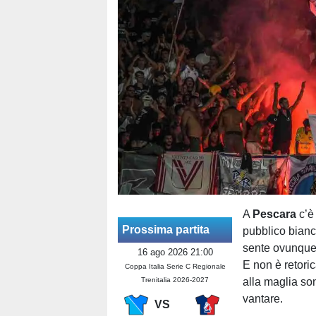
A
Pescara
c’è 
Prossima partita
pubblico bianc
sente ovunque —
16 ago 2026 21:00
E non è retori
Coppa Italia Serie C Regionale
Trenitalia 2026-2027
alla maglia so
vantare.
VS