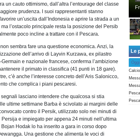
iltra un cauto ottimismo, dall’altra l’entourage del classe
Fr
ggiore prudenza. I suoi rappresentanti stanno
avorire un’uscita dall’Indonesia e aprire la strada a un
ia, ma l’ostacolo principale resta la posizione del Persib
lmente poco incline a trattare con il Pescara.
co non sembra fare una questione economica. Anzi, la
Le p
lizzazione dell’arrivo di Layvin Kurzawa, ex pilastro
t-Germain e nazionale francese, conferma l’ambizione
Oggi
antenere il primato in classifica (41 punti in 18 gare).
ltre, c’è anche l’interesse concreto dell’Aris Salonicco,
Messa
ento che complica i piani pescaresi.
 segnali lasciano intendere che qualcosa si stia
e ultime settimane Barba è scivolato ai margini delle
convocato contro il Persik, utilizzato solo nei minuti di
l Persija e impiegato per appena 24 minuti nell’ultima
 Bojan Hodak lo ha inserito a gara in corso dopo
i Dewangga. Una gestione che alimenta le voci di