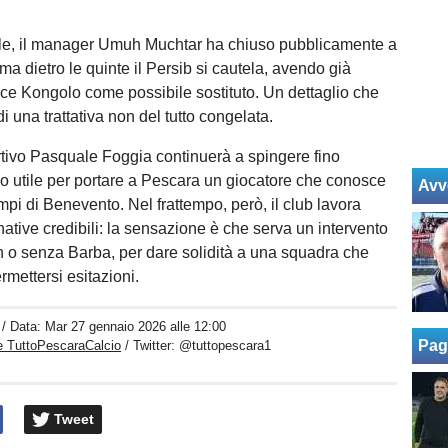
ciale, il manager Umuh Muchtar ha chiuso pubblicamente a
a dietro le quinte il Persib si cautela, avendo già
ce Kongolo come possibile sostituto. Un dettaglio che
 di una trattativa non del tutto congelata.
portivo Pasquale Foggia continuerà a spingere fino
rno utile per portare a Pescara un giocatore che conosce
Avv
mpi di Benevento. Nel frattempo, però, il club lavora
native credibili: la sensazione è che serva un intervento
 o senza Barba, per dare solidità a una squadra che
rmettersi esitazioni.
/ Data:
Mar 27 gennaio 2026 alle 12:00
Pag
e TuttoPescaraCalcio
/ Twitter:
@tuttopescara1
Tweet