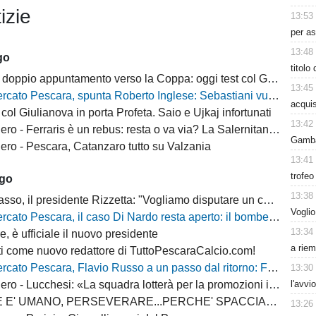
izie
13:53
per as
13:48
go
titolo
o appuntamento verso la Coppa: oggi test col Giulianova, poi l’ultima prova generale
13:45
o Pescara, spunta Roberto Inglese: Sebastiani vuole il bomber d’esperienza
acquis
col Giulianova in porta Profeta. Saio e Ujkaj infortunati
13:42
 Ferraris è un rebus: resta o va via? La Salernitana rivorrebbe la punta
Gambar
ro - Pescara, Catanzaro tutto su Valzania
13:41
trofeo
ago
13:38
 il presidente Rizzetta: "Vogliamo disputare un campionato di vertice"
Voglio
 Pescara, il caso Di Nardo resta aperto: il bomber può anche restare in biancazzurro
13:34
, è ufficiale il nuovo presidente
a riem
i come nuovo redattore di TuttoPescaraCalcio.com!
escara, Flavio Russo a un passo dal ritorno: Foggia accelera, il Sassuolo prepara il via libera
13:30
l'avvi
 - Lucchesi: «La squadra lotterà per la promozioni in serie B»
MANO, PERSEVERARE...PERCHE' SPACCIARE PER BOMBER RUSSO E ALBERTI?
13:26