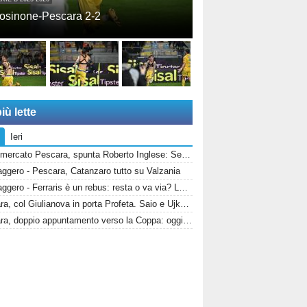
osinone-Pescara 2-2
iù lette
Ieri
Calciomercato Pescara, spunta Roberto Inglese: Sebastiani vuole il bomber d’esperienza
ggero - Pescara, Catanzaro tutto su Valzania
Messaggero - Ferraris è un rebus: resta o va via? La Salernitana rivorrebbe la punta
Pescara, col Giulianova in porta Profeta. Saio e Ujkaj infortunati
Pescara, doppio appuntamento verso la Coppa: oggi test col Giulianova, poi l’ultima prova generale