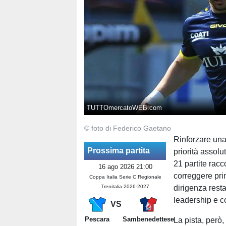
TUTTOmercatoWEB.com
© foto di Federico Gaetano
Rinforzare una
Prossima partita
priorità assolu
21 partite racc
16 ago 2026 21:00
correggere prim
Coppa Italia Serie C Regionale
Trenitalia 2026-2027
dirigenza resta
leadership e 
VS
Pescara
Sambenedettese
La pista, però,