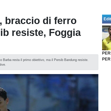
 braccio di ferro
Edit
sib resiste, Foggia
PER
PER
co Barba resta il primo obiettivo, ma il Persib Bandung resiste.
tive.