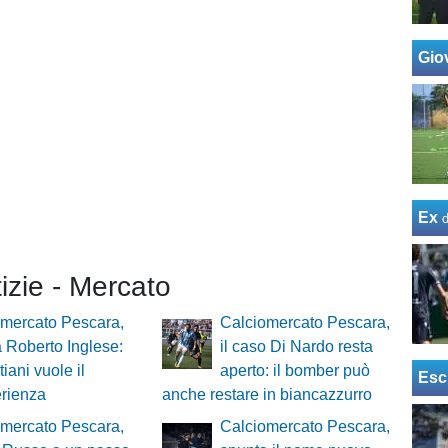
Giov
Ex
tizie - Mercato
omercato Pescara,
Calciomercato Pescara,
 Roberto Inglese:
il caso Di Nardo resta
iani vuole il
aperto: il bomber può
Esc
rienza
anche restare in biancazzurro
omercato Pescara,
Calciomercato Pescara,