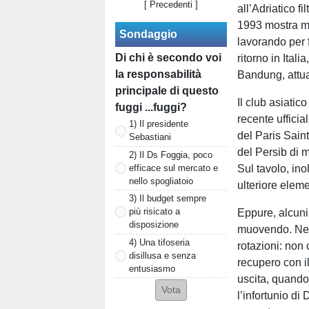
[ Precedenti ]
all’Adriatico f
1993 mostra ma
Sondaggio
lavorando per f
Di chi è secondo voi
ritorno in Ital
la responsabilità
Bandung, attua
principale di questo
Il club asiati
fuggi ...fuggi?
recente ufficia
1) Il presidente
del Paris Sain
Sebastiani
del Persib di m
2) Il Ds Foggia, poco
efficace sul mercato e
Sul tavolo, ino
nello spogliatoio
ulteriore elem
3) Il budget sempre
più risicato a
Eppure, alcuni
disposizione
muovendo. Nell
4) Una tifoseria
rotazioni: non 
disillusa e senza
recupero con i
entusiasmo
uscita, quando
l’infortunio d