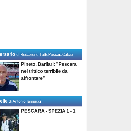
ersario
di Redazione TuttoPescaraCalcio
Pineto, Barilari: "Pescara
nel trittico terribile da
affrontare"
elle
di Antonio Iannucci
PESCARA - SPEZIA 1 - 1