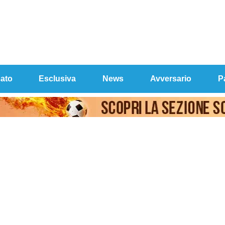
ato
Esclusiva
News
Avversario
P