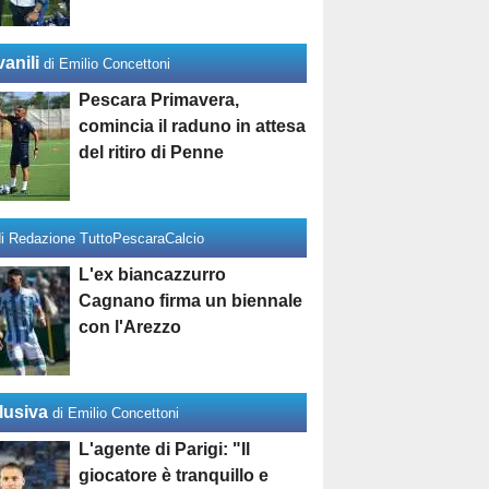
anili
di Emilio Concettoni
Pescara Primavera,
comincia il raduno in attesa
del ritiro di Penne
di Redazione TuttoPescaraCalcio
L'ex biancazzurro
Cagnano firma un biennale
con l'Arezzo
lusiva
di Emilio Concettoni
L'agente di Parigi: "Il
giocatore è tranquillo e