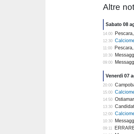
Altre not
Sabato 08 a
Pescara, doppi
14:00
Calciomercat
12:30
Pescara, 
11:00
Messaggero -
10:30
Messagge
09:00
Venerdì 07 
Campobasso,
20:00
Calciomercato
15:00
Ostiamare
14:50
Candidat
13:30
Calciomercato P
12:00
Messaggero
10:30
ERRARE E' U
09:11