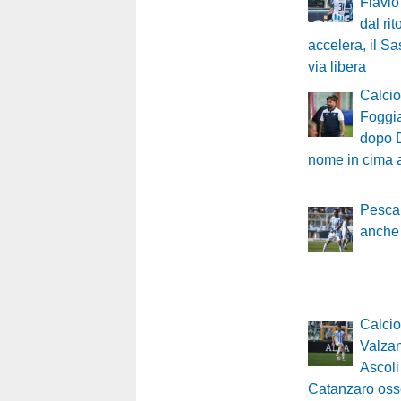
Flavio
dal ri
accelera, il Sa
via libera
Calci
Foggia
dopo D
nome in cima al
Pescar
anche
Calci
Valzan
Ascoli s
Catanzaro oss