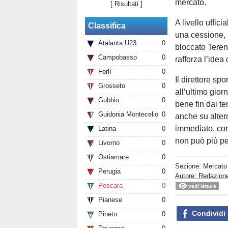
mercato.
[
Risultati
]
A livello uffi
Classifica
una cessione, m
Atalanta U23
0
bloccato Teren
Campobasso
0
rafforza l’idea
Forlì
0
Il direttore s
Grosseto
0
all’ultimo gio
Gubbio
0
bene fin dai te
Guidonia Montecelio
0
anche su alter
immediato, con
Latina
0
non può più pe
Livorno
0
Ostiamare
0
Sezione:
Mercato
Perugia
0
Autore: Redazion
Pescara
0
vedi letture
Pianese
0
Condividi
Pineto
0