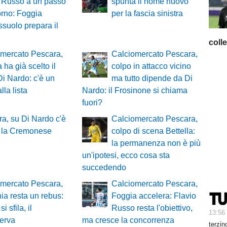
 Russo a un passo
spunta il nome nuovo
torno: Foggia
per la fascia sinistra
ssuolo prepara il
coll
omercato Pescara,
Calciomercato Pescara,
 ha già scelto il
colpo in attacco vicino
i Nardo: c'è un
ma tutto dipende da Di
la lista
Nardo: il Frosinone si chiama
fuori?
a, su Di Nardo c'è
Calciomercato Pescara,
 la Cremonese
colpo di scena Bettella:
la permanenza non è più
un'ipotesi, ecco cosa sta
succedendo
omercato Pescara,
Calciomercato Pescara,
ia resta un rebus:
Foggia accelera: Flavio
i sfila, il
Russo resta l'obiettivo,
13:56
erva
ma cresce la concorrenza
terzin