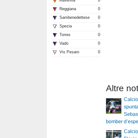
Ravenna
0
Reggiana
0
Sambenedettese
0
Spezia
0
Torres
0
Vado
0
Vis Pesaro
0
Altre no
Calci
spunta
Sebast
bomber d’espe
Calci