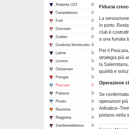
Atalanta U23
0
Fiducia cresc
Campobasso
0
La sensazione,
Forlì
0
in porto. Resta
Grosseto
0
club è costrut
Gubbio
0
a una fumata b
Guidonia Montecelio
0
Per il Pescara
Latina
0
strategia più a
Livorno
0
la Salernitana
Ostiamare
0
qualità e soluz
Perugia
0
Operazione ch
Pescara
0
Pianese
0
Se confermata,
operazioni più 
Pineto
0
Adriatico–Tirre
Ravenna
0
portano nella 
Reggiana
0
Sambenedettese
0