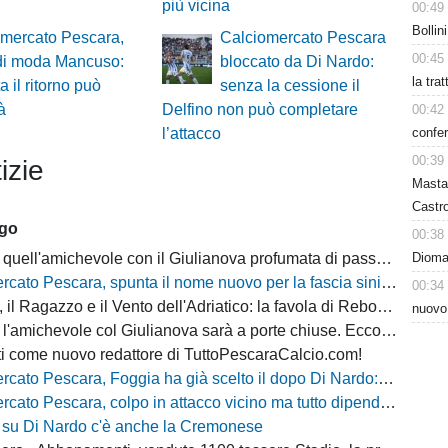
più vicina
00:49
Bollin
omercato Pescara,
Calciomercato Pescara
00:45
 di moda Mancuso:
bloccato da Di Nardo:
la tra
a il ritorno può
senza la cessione il
à
Delfino non può completare
00:42
confer
l’attacco
00:39
izie
Masta
Castro
ago
00:38
Dioman
quell'amichevole con il Giulianova profumata di passato
cato Pescara, spunta il nome nuovo per la fascia sinistra
00:34
, il Ragazzo e il Vento dell'Adriatico: la favola di Rebo-Gol
nuovo
michevole col Giulianova sarà a porte chiuse. Ecco anche il nuovo orario
i come nuovo redattore di TuttoPescaraCalcio.com!
 Pescara, Foggia ha già scelto il dopo Di Nardo: c'è un nome in cima alla lista
escara, colpo in attacco vicino ma tutto dipende da Di Nardo: il Frosinone si chiama fuori?
 su Di Nardo c'è anche la Cremonese