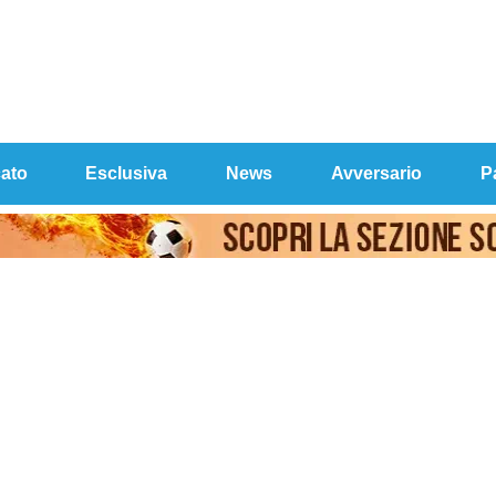
ato
Esclusiva
News
Avversario
P