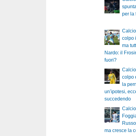
spunta
per la 
Calci
colpo 
ma tut
Nardo: il Fros
fuori?
Calci
colpo 
la per
un'ipotesi, ecc
succedendo
Calci
Foggia
Russo 
ma cresce la 