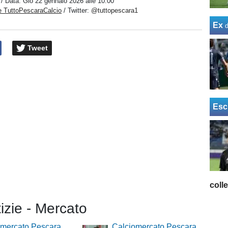
/ Data:
Gio 22 gennaio 2026 alle 10:00
e TuttoPescaraCalcio
/ Twitter:
@tuttopescara1
Ex
Tweet
Esc
coll
tizie - Mercato
omercato Pescara,
Calciomercato Pescara,