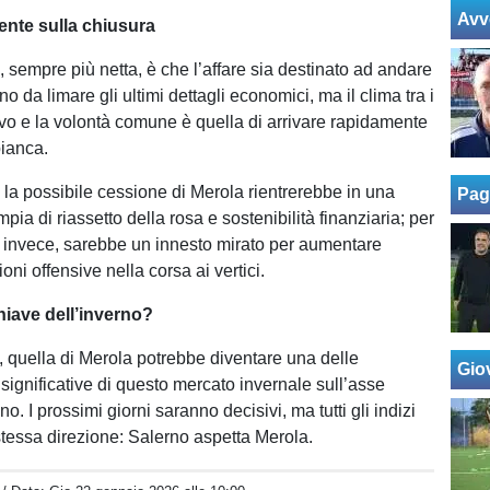
Avv
ente sulla chiusura
 sempre più netta, è che l’affare sia destinato ad andare
no da limare gli ultimi dettagli economici, ma il clima tra i
tivo e la volontà comune è quella di arrivare rapidamente
ianca.
, la possibile cessione di Merola rientrerebbe in una
Pag
mpia di riassetto della rosa e sostenibilità finanziaria; per
, invece, sarebbe un innesto mirato per aumentare
ioni offensive nella corsa ai vertici.
iave dell’inverno?
 quella di Merola potrebbe diventare una delle
Giov
significative di questo mercato invernale sull’asse
no. I prossimi giorni saranno decisivi, ma tutti gli indizi
stessa direzione: Salerno aspetta Merola.