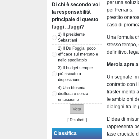
per una soluzio
Di chi è secondo voi
per Ferraris:
la responsabilità
prestito oneros
principale di questo
caso di promoz
fuggi ...fuggi?
1) Il presidente
Una formula ch
Sebastiani
stesso tempo, 
2) Il Ds Foggia, poco
definitivo, lega
efficace sul mercato e
nello spogliatoio
Merola apre a
3) Il budget sempre
più risicato a
Un segnale imp
disposizione
contratto con i
4) Una tifoseria
trasferimento 
disillusa e senza
le ambizioni de
entusiasmo
dialoghi tra le 
L’idea di misur
[
Risultati
]
rappresenta per
Classifica
fase cruciale d