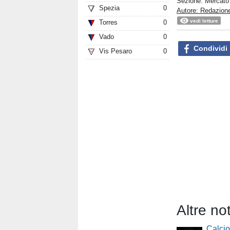
Sezione:
Mercato
Spezia
0
Autore: Redazion
vedi letture
Torres
0
Vado
0
Condividi
Vis Pesaro
0
Altre no
Calci