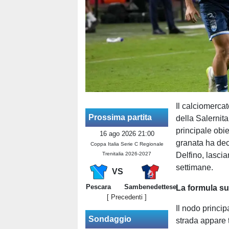
Il calciomerca
Prossima partita
della Salernit
principale obiet
16 ago 2026 21:00
granata ha deci
Coppa Italia Serie C Regionale
Trenitalia 2026-2027
Delfino, lascia
settimane.
VS
Pescara
Sambenedettese
La formula su
[ Precedenti ]
Il nodo princip
Sondaggio
strada appare t