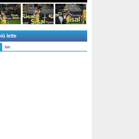
iù lette
Ieri