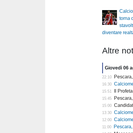
Calci
torna
stavolt
diventare realt
Altre not
Giovedì 06 
Pescara, 
22:10
Calciomer
16:30
Il Profeta
15:51
Pescara, l'a
15:45
Candidat
15:00
Calciomercato
13:30
Calciomercato P
12:00
Pescara,
11:00