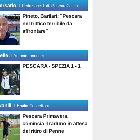
ersario
di Redazione TuttoPescaraCalcio
Pineto, Barilari: "Pescara
nel trittico terribile da
affrontare"
elle
di Antonio Iannucci
PESCARA - SPEZIA 1 - 1
anili
di Emilio Concettoni
Pescara Primavera,
comincia il raduno in attesa
del ritiro di Penne