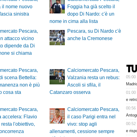
 il nome nuovo
Foggia ha già scelto il
fascia sinistra
dopo Di Nardo: c'è un
nome in cima alla lista
omercato Pescara,
Pescara, su Di Nardo c'è
in attacco vicino
anche la Cremonese
to dipende da Di
inone si chiama
omercato Pescara,
Calciomercato Pescara,
05:00
di scena Bettella:
Valzania resta un rebus:
Madrid
manenza non è più
Ascoli si sfila, il
o cosa sta
Catanzaro osserva
01:00
e retr
00:56
omercato Pescara,
Calciomercato Pescara,
Antog
 accelera: Flavio
il caso Parigi entra nel
00:52
resta l'obiettivo,
vivo: stop agli
e risp
concorrenza
allenamenti, cessione sempre