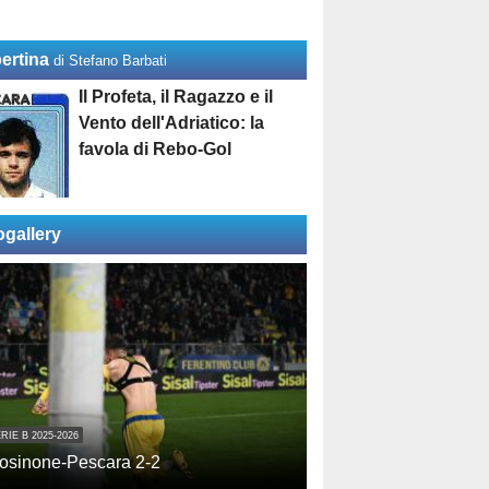
ertina
di Stefano Barbati
Il Profeta, il Ragazzo e il
Vento dell'Adriatico: la
favola di Rebo-Gol
ogallery
RIE B 2025-2026
osinone-Pescara 2-2