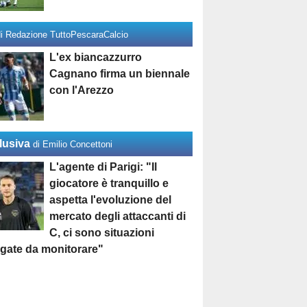
di Redazione TuttoPescaraCalcio
L'ex biancazzurro
Cagnano firma un biennale
con l'Arezzo
lusiva
di Emilio Concettoni
L'agente di Parigi: "Il
giocatore è tranquillo e
aspetta l'evoluzione del
mercato degli attaccanti di
C, ci sono situazioni
egate da monitorare"