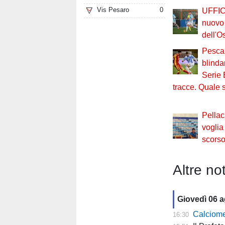
Vis Pesaro
0
UFFIC
nuovo 
dell'O
Pesca
blinda
Serie 
tracce. Quale s
Pellac
voglia
scors
Altre not
Giovedì 06 
Calciomer
16:30