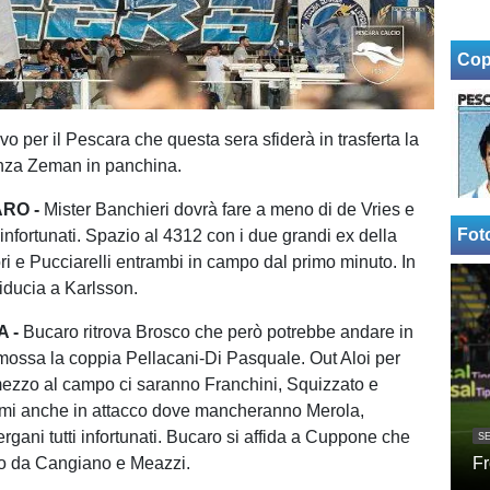
Cop
o per il Pescara che questa sera sfiderà in trasferta la
nza Zeman in panchina.
ARO -
Mister Banchieri dovrà fare a meno di de Vries e
Fot
infortunati. Spazio al 4312 con i due grandi ex della
iori e Pucciarelli entrambi in campo dal primo minuto. In
fiducia a Karlsson.
 -
Bucaro ritrova Brosco che però potrebbe andare in
ossa la coppia Pellacani-Di Pasquale. Out Aloi per
 mezzo al campo ci saranno Franchini, Squizzato e
emi anche in attacco dove mancheranno Merola,
rgani tutti infortunati. Bucaro si affida a Cuppone che
SE
to da Cangiano e Meazzi.
Fr