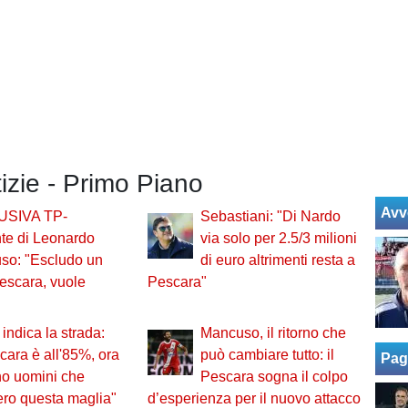
tizie - Primo Piano
Avv
USIVA TP-
Sebastiani: "Di Nardo
te di Leonardo
via solo per 2.5/3 milioni
so: "Escludo un
di euro altrimenti resta a
Pescara, vuole
Pescara"
indica la strada:
Mancuso, il ritorno che
scara è all'85%, ora
può cambiare tutto: il
Pag
no uomini che
Pescara sogna il colpo
ero questa maglia"
d’esperienza per il nuovo attacco