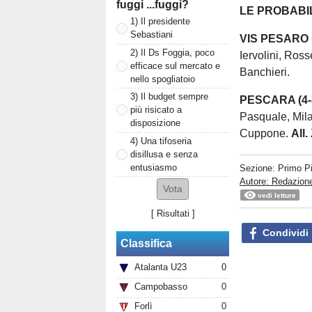
fuggi ...fuggi?
LE PROBABIL
1) Il presidente
Sebastiani
VIS PESARO (
2) Il Ds Foggia, poco
Iervolini, Ross
efficace sul mercato e
Banchieri.
nello spogliatoio
3) Il budget sempre
PESCARA (4-3
più risicato a
Pasquale, Mila
disposizione
Cuppone.
All.
4) Una tifoseria
disillusa e senza
entusiasmo
Sezione:
Primo P
Autore: Redazion
vedi letture
[
Risultati
]
Condividi
Classifica
Atalanta U23
0
Campobasso
0
Forlì
0