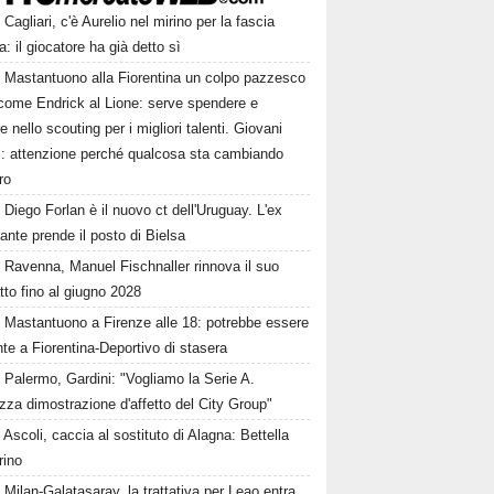
Cagliari, c'è Aurelio nel mirino per la fascia
ra: il giocatore ha già detto sì
Mastantuono alla Fiorentina un colpo pazzesco
come Endrick al Lione: serve spendere e
e nello scouting per i migliori talenti. Giovani
ni: attenzione perché qualcosa sta cambiando
ro
Diego Forlan è il nuovo ct dell'Uruguay. L'ex
ante prende il posto di Bielsa
Ravenna, Manuel Fischnaller rinnova il suo
tto fino al giugno 2028
Mastantuono a Firenze alle 18: potrebbe essere
te a Fiorentina-Deportivo di stasera
Palermo, Gardini: "Vogliamo la Serie A.
zza dimostrazione d'affetto del City Group"
Ascoli, caccia al sostituto di Alagna: Bettella
rino
Milan-Galatasaray, la trattativa per Leao entra