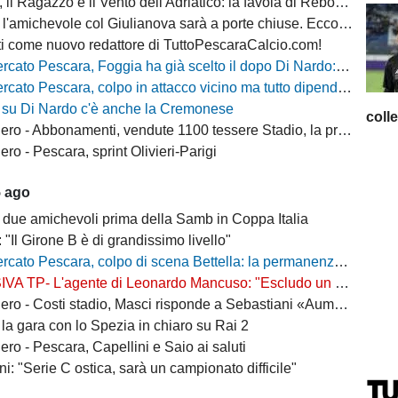
, il Ragazzo e il Vento dell'Adriatico: la favola di Rebo-Gol
michevole col Giulianova sarà a porte chiuse. Ecco anche il nuovo orario
i come nuovo redattore di TuttoPescaraCalcio.com!
 Pescara, Foggia ha già scelto il dopo Di Nardo: c'è un nome in cima alla lista
escara, colpo in attacco vicino ma tutto dipende da Di Nardo: il Frosinone si chiama fuori?
 su Di Nardo c'è anche la Cremonese
coll
 Abbonamenti, vendute 1100 tessere Stadio, la protesta dei tifosi disabili
o - Pescara, sprint Olivieri-Parigi
5 ago
 due amichevoli prima della Samb in Coppa Italia
: "Il Girone B è di grandissimo livello"
escara, colpo di scena Bettella: la permanenza non è più un'ipotesi, ecco cosa sta succedendo
L'agente di Leonardo Mancuso: "Escludo un suo ritorno a Pescara, vuole rimanere in B"
osti stadio, Masci risponde a Sebastiani «Aumenti per ridurre il peso sui cittadini»
la gara con lo Spezia in chiaro su Rai 2
ro - Pescara, Capellini e Saio ai saluti
i: "Serie C ostica, sarà un campionato difficile"