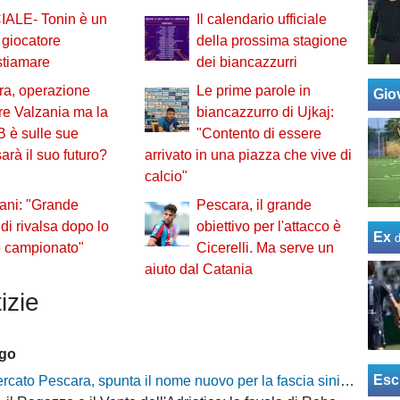
IALE- Tonin è un
Il calendario ufficiale
giocatore
della prossima stagione
stiamare
dei biancazzurri
ra, operazione
Le prime parole in
Giov
re Valzania ma la
biancazzurro di Ujkaj:
B è sulle sue
"Contento di essere
arà il suo futuro?
arrivato in una piazza che vive di
calcio"
ani: "Grande
Pescara, il grande
 di rivalsa dopo lo
obiettivo per l'attacco è
Ex
o campionato"
Cicerelli. Ma serve un
aiuto dal Catania
izie
ago
Esc
cato Pescara, spunta il nome nuovo per la fascia sinistra