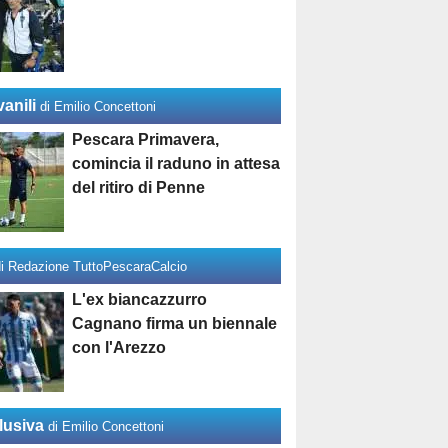
anili
di Emilio Concettoni
Pescara Primavera,
comincia il raduno in attesa
del ritiro di Penne
di Redazione TuttoPescaraCalcio
L'ex biancazzurro
Cagnano firma un biennale
con l'Arezzo
lusiva
di Emilio Concettoni