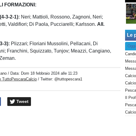
I FORMAZIONI:
4-3-2-1):
Neri; Mattioli, Rossono, Zagnoni, Neri;
etti, Valdifiori; Di Paola, Pucciarelli; Karlsson.
All.
Le p
-3):
Plizzari; Floriani Mussolini, Pellacani, Di
Oggi
ni; Franchini, Squizzato, Tunjov; Meazzi, Cangiano,
Zeman.
Messag
iano
/ Data:
Dom 18 febbraio 2024 alle 11:23
e TuttoPescaraCalcio
/ Twitter:
@tuttopescara1
Pesca
Tweet