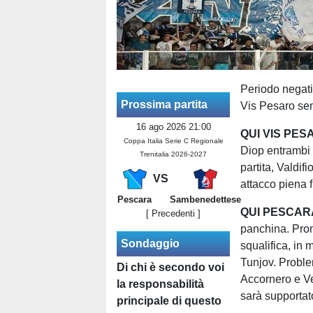
Periodo negativ
Prossima partita
Vis Pesaro se
16 ago 2026 21:00
QUI VIS PES
Coppa Italia Serie C Regionale
Diop entrambi 
Trenitalia 2026-2027
partita, Valdif
VS
attacco piena 
Pescara
Sambenedettese
QUI PESCARA
[ Precedenti ]
panchina. Prom
Sondaggio
squalifica, in
Tunjov. Probl
Di chi è secondo voi
Accornero e Ve
la responsabilità
sarà supporta
principale di questo