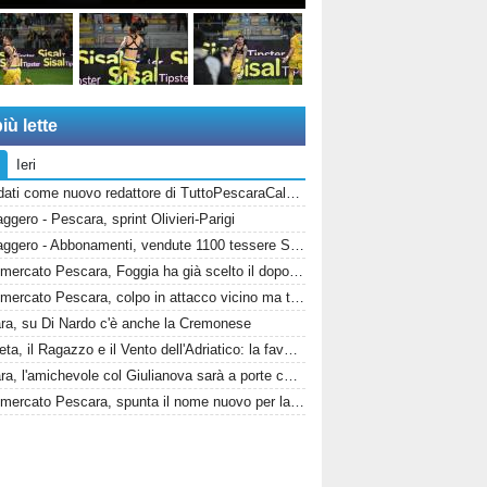
iù lette
Ieri
Candidati come nuovo redattore di TuttoPescaraCalcio.com!
gero - Pescara, sprint Olivieri-Parigi
Messaggero - Abbonamenti, vendute 1100 tessere Stadio, la protesta dei tifosi disabili
Calciomercato Pescara, Foggia ha già scelto il dopo Di Nardo: c'è un nome in cima alla lista
Calciomercato Pescara, colpo in attacco vicino ma tutto dipende da Di Nardo: il Frosinone si chiama fuori?
ra, su Di Nardo c'è anche la Cremonese
Il Profeta, il Ragazzo e il Vento dell'Adriatico: la favola di Rebo-Gol
Pescara, l'amichevole col Giulianova sarà a porte chiuse. Ecco anche il nuovo orario
Calciomercato Pescara, spunta il nome nuovo per la fascia sinistra