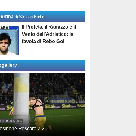
ertina
di Stefano Barbati
Il Profeta, il Ragazzo e il
Vento dell'Adriatico: la
favola di Rebo-Gol
ogallery
RIE B 2025-2026
osinone-Pescara 2-2