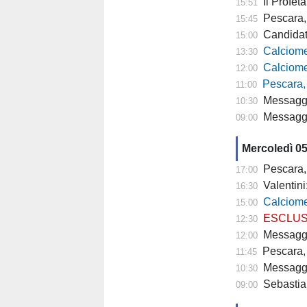
Il Profeta
15:51
Pescara, l'a
15:45
Candidat
15:00
Calciomercato
13:30
Calciomercato P
12:00
Pescara,
11:00
Messaggero -
10:30
Messagger
09:00
Mercoledì 0
Pescara,
17:00
Valentini
16:30
Calciomercato P
15:00
ESCLUSIVA TP- 
12:30
Messaggero - C
12:00
Pescara, 
11:45
Messagge
10:30
Sebastian
09:00