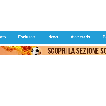
ato
Esclusiva
News
Avversario
P