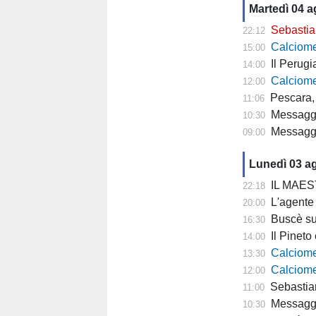
Martedì 04 
Sebastiani: 
22:12
Calciomercat
15:00
Il Perugia cam
14:00
Calciomercato
12:00
Pescara, 
11:06
Messaggero - 
10:30
Messagge
09:00
Lunedì 03 a
IL MAESTRO
22:18
L'agente di Parigi: "
20:00
Buscè su D
16:30
Il Pineto è p
14:00
Calciomercato P
13:30
Calciomercat
12:00
Sebastiani a Rete 8
11:00
Messaggero 
10:30