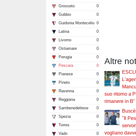
Grosseto
0
Gubbio
0
Guidonia Montecelio
0
Latina
0
Livorno
0
Ostiamare
0
Perugia
0
Altre no
Pescara
0
ESCL
Pianese
0
L'agen
Pineto
0
Mancu
Ravenna
0
suo ritorno a 
Reggiana
0
rimanere in B"
Sambenedettese
0
Buscè 
Spezia
0
"Il Pe
Torres
0
servo
vogliano davv
Vado
0