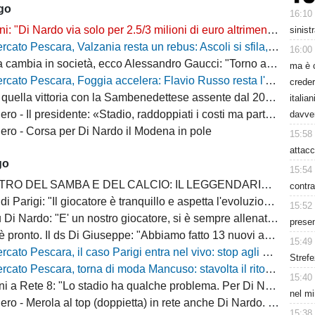
ago
16:10
"Di Nardo via solo per 2.5/3 milioni di euro altrimenti resta a Pescara"
sinist
o Pescara, Valzania resta un rebus: Ascoli si sfila, il Catanzaro osserva
16:00
bia in società, ecco Alessandro Gaucci: "Torno a casa, ecco chi è il nuovo allenatore"
ma è 
 Pescara, Foggia accelera: Flavio Russo resta l'obiettivo, ma cresce la concorrenza
creder
quella vittoria con la Sambenedettese assente dal 2007-08
italia
Il presidente: «Stadio, raddoppiati i costi ma parte della tribuna ancora chiusa»
davve
ro - Corsa per Di Nardo il Modena in pole
15:58
attacc
go
15:54
 DEL SAMBA E DEL CALCIO: IL LEGGENDARIO PESCARA DI LEO JÚNIOR
contra
Il giocatore è tranquillo e aspetta l'evoluzione del mercato degli attaccanti di C, ci sono situazioni collegate da monitorare"
15:52
i Nardo: "E' un nostro giocatore, si è sempre allenato bene"
presen
ronto. Il ds Di Giuseppe: "Abbiamo fatto 13 nuovi acquisti, la rosa è completa"
15:49
escara, il caso Parigi entra nel vivo: stop agli allenamenti, cessione sempre più vicina
Strefe
o Pescara, torna di moda Mancuso: stavolta il ritorno può diventare realtà
15:40
: "Lo stadio ha qualche problema. Per Di Nardo l'offerta deve essere giusta per entrambe le parti, altrimenti resta"
nel mi
- Merola al top (doppietta) in rete anche Di Nardo. Bene i rossoneri
15:38