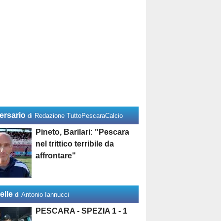
ersario
di Redazione TuttoPescaraCalcio
Pineto, Barilari: "Pescara
nel trittico terribile da
affrontare"
elle
di Antonio Iannucci
PESCARA - SPEZIA 1 - 1