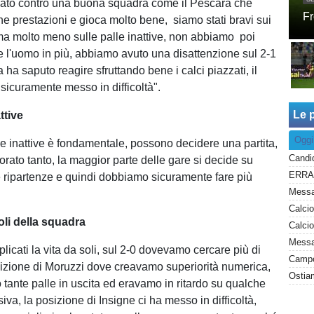
ato contro una buona squadra come il Pescara che
Fr
e prestazioni e gioca molto bene, siamo stati bravi sui
 ma molto meno sulle palle inattive, non abbiamo poi
re l'uomo in più, abbiamo avuto una disattenzione sul 2-1
a ha saputo reagire sfruttando bene i calci piazzati, il
sicuramente messo in difficoltà".
Le p
ttive
Oggi
lle inattive è fondamentale, possono decidere una partita,
orato tanto, la maggior parte delle gare si decide su
 e ripartenze e quindi dobbiamo sicuramente fare più
oli della squadra
Messag
icati la vita da soli, sul 2-0 dovevamo cercare più di
osizione di Moruzzi dove creavamo superiorità numerica,
Ostiam
tante palle in uscita ed eravamo in ritardo su qualche
va, la posizione di Insigne ci ha messo in difficoltà,