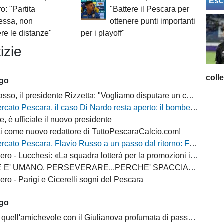
Esc
o: "Partita
"Battere il Pescara per
essa, non
ottenere punti importanti
re le distanze"
per i playoff"
izie
coll
ago
 il presidente Rizzetta: "Vogliamo disputare un campionato di vertice"
 Pescara, il caso Di Nardo resta aperto: il bomber può anche restare in biancazzurro
, è ufficiale il nuovo presidente
i come nuovo redattore di TuttoPescaraCalcio.com!
escara, Flavio Russo a un passo dal ritorno: Foggia accelera, il Sassuolo prepara il via libera
 - Lucchesi: «La squadra lotterà per la promozioni in serie B»
MANO, PERSEVERARE...PERCHE' SPACCIARE PER BOMBER RUSSO E ALBERTI?
ro - Parigi e Cicerelli sogni del Pescara
ago
quell'amichevole con il Giulianova profumata di passato