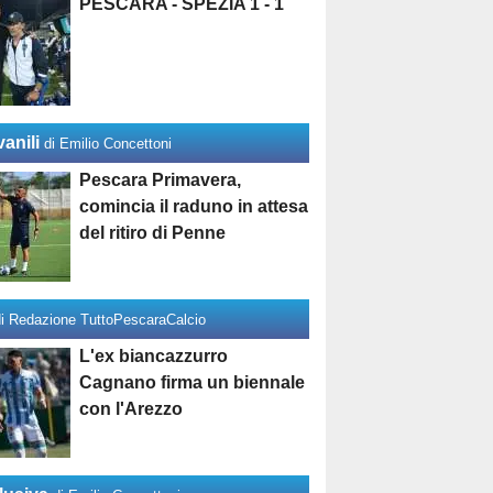
PESCARA - SPEZIA 1 - 1
anili
di Emilio Concettoni
Pescara Primavera,
comincia il raduno in attesa
del ritiro di Penne
di Redazione TuttoPescaraCalcio
L'ex biancazzurro
Cagnano firma un biennale
con l'Arezzo