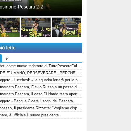
osinone-Pescara 2-2
iù lette
Ieri
Candidati come nuovo redattore di TuttoPescaraCalcio.com!
ERRARE E' UMANO, PERSEVERARE...PERCHE' SPACCIARE PER BOMBER RUSSO E ALBERTI?
Messaggero - Lucchesi: «La squadra lotterà per la promozioni in serie B»
Calciomercato Pescara, Flavio Russo a un passo dal ritorno: Foggia accelera, il Sassuolo prepara il via libera
Calciomercato Pescara, il caso Di Nardo resta aperto: il bomber può anche restare in biancazzurro
gero - Parigi e Cicerelli sogni del Pescara
Campobasso, il presidente Rizzetta: "Vogliamo disputare un campionato di vertice"
are, è ufficiale il nuovo presidente