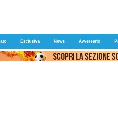
ato
Esclusiva
News
Avversario
P