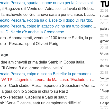
cato Pescara, spunta il nome nuovo per la fascia sinistra
, il Ragazzo e il Vento dell'Adriatico: la favola di Rebo-Gol
22:56
michevole col Giulianova sarà a porte chiuse. Ecco anche il nuovo orario
Goret
 Pescara, Foggia ha già scelto il dopo Di Nardo: c'è un nome in cima alla lista
22:52
escara, colpo in attacco vicino ma tutto dipende da Di Nardo: il Frosinone si chiama fuori?
palla 
 su Di Nardo c'è anche la Cremonese
22:49
 Abbonamenti, vendute 1100 tessere Stadio, la protesta dei tifosi disabili
giovan
o - Pescara, sprint Olivieri-Parigi
22:45
Grosso
5 ago
22:41
 due amichevoli prima della Samb in Coppa Italia
da rif
: "Il Girone B è di grandissimo livello"
22:38
escara, colpo di scena Bettella: la permanenza non è più un'ipotesi, ecco cosa sta succedendo
Vergar
L'agente di Leonardo Mancuso: "Escludo un suo ritorno a Pescara, vuole rimanere in B"
22:34
osti stadio, Masci risponde a Sebastiani «Aumenti per ridurre il peso sui cittadini»
"Rappr
la gara con lo Spezia in chiaro su Rai 2
ro - Pescara, Capellini e Saio ai saluti
22:30
i: "Serie C ostica, sarà un campionato difficile"
Gasper