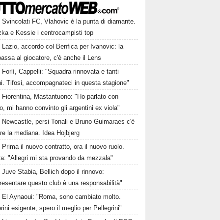
Svincolati FC, Vlahovic è la punta di diamante.
zka e Kessie i centrocampisti top
Lazio, accordo col Benfica per Ivanovic: la
passa al giocatore, c'è anche il Lens
Forlì, Cappelli: "Squadra rinnovata e tanti
i. Tifosi, accompagnateci in questa stagione"
Fiorentina, Mastantuono: "Ho parlato con
, mi hanno convinto gli argentini ex viola"
Newcastle, persi Tonali e Bruno Guimaraes c'è
are la mediana. Idea Hojbjerg
Prima il nuovo contratto, ora il nuovo ruolo.
a: "Allegri mi sta provando da mezzala"
Juve Stabia, Bellich dopo il rinnovo:
esentare questo club è una responsabilità"
El Aynaoui: "Roma, sono cambiato molto.
ini esigente, spero il meglio per Pellegrini"