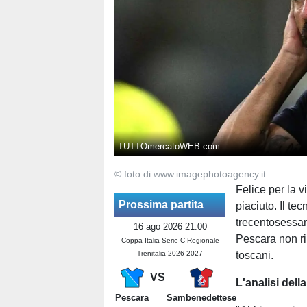
TUTTOmercatoWEB.com
© foto di www.imagephotoagency.it
Felice per la v
Prossima partita
piaciuto. Il te
trecentosessant
16 ago 2026 21:00
Pescara non ri
Coppa Italia Serie C Regionale
Trenitalia 2026-2027
toscani.
VS
L'analisi dell
Pescara
Sambenedettese