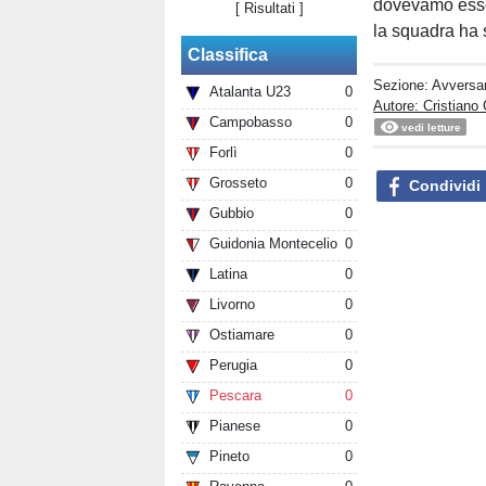
dovevamo esser
[
Risultati
]
la squadra ha
Classifica
Sezione:
Avversar
Atalanta U23
0
Autore: Cristiano 
Campobasso
0
vedi letture
Forlì
0
Grosseto
0
Condividi
Gubbio
0
Guidonia Montecelio
0
Latina
0
Livorno
0
Ostiamare
0
Perugia
0
Pescara
0
Pianese
0
Pineto
0