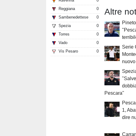
Ravenna
0
Reggiana
0
Altre no
Sambenedettese
0
Pineto,
Spezia
0
"Pescar
Torres
0
terribi
Vado
0
Serie 
Vis Pesaro
0
Montec
nuovo 
Spezia
"Salve
dobbi
Pescara"
Pescar
1, Aba
dire n
Carra