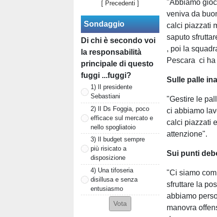
"Abbiamo gioc
[ Precedenti ]
veniva da buon
Sondaggio
calci piazzati
saputo sfrutta
Di chi è secondo voi
, poi la squadr
la responsabilità
Pescara ci ha 
principale di questo
fuggi ...fuggi?
Sulle palle ina
1) Il presidente
Sebastiani
"Gestire le pa
2) Il Ds Foggia, poco
ci abbiamo lav
efficace sul mercato e
calci piazzati
nello spogliatoio
attenzione".
3) Il budget sempre
più risicato a
Sui punti deb
disposizione
4) Una tifoseria
"Ci siamo compl
disillusa e senza
sfruttare la p
entusiasmo
abbiamo perso 
manovra offensi