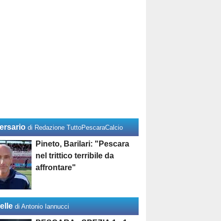
ersario
di Redazione TuttoPescaraCalcio
Pineto, Barilari: "Pescara
nel trittico terribile da
affrontare"
elle
di Antonio Iannucci