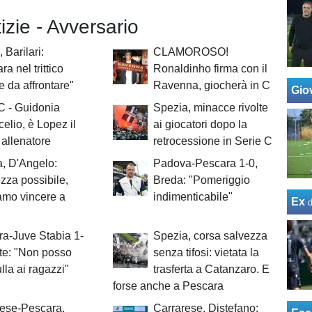
tizie - Avversario
 Barilari:
CLAMOROSO!
a nel trittico
Ronaldinho firma con il
le da affrontare"
Ravenna, giocherà in C
Giov
C - Guidonia
Spezia, minacce rivolte
elio, è Lopez il
ai giocatori dopo la
allenatore
retrocessione in Serie C
, D'Angelo:
Padova-Pescara 1-0,
zza possibile,
Breda: "Pomeriggio
amo vincere a
indimenticabile"
Ex
a-Juve Stabia 1-
Spezia, corsa salvezza
te: "Non posso
senza tifosi: vietata la
ulla ai ragazzi"
trasferta a Catanzaro. E
forse anche a Pescara
rese-Pescara,
Carrarese, Distefano: