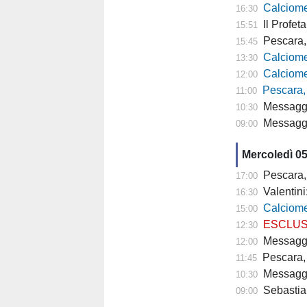
Calciomer
16:30
Il Profeta
15:51
Pescara, l'a
15:45
Calciomercato
13:30
Calciomercato P
12:00
Pescara,
11:00
Messaggero -
10:30
Messagger
09:00
Mercoledì 0
Pescara,
17:00
Valentini
16:30
Calciomercato P
15:00
ESCLUSIVA TP- 
12:30
Messaggero - C
12:00
Pescara, 
11:45
Messagge
10:30
Sebastian
09:00