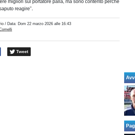
e migliori sul portatore palla, ma sono contento perché
 saputo reagire".
io
/ Data:
Dom 22 marzo 2026 alle 16:43
Comelli
Tweet
Avv
Pag