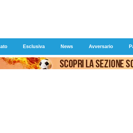
ato
Esclusiva
News
Avversario
P