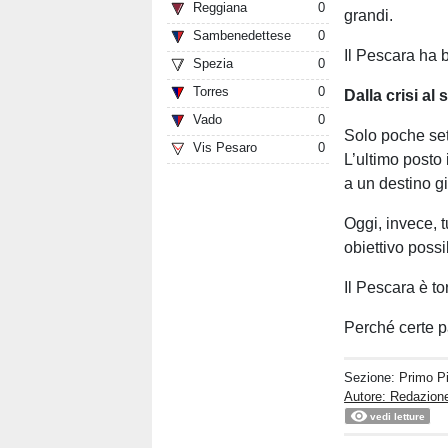
Reggiana
0
grandi.
Sambenedettese
0
Il Pescara ha 
Spezia
0
Torres
0
Dalla crisi al
Vado
0
Solo poche se
Vis Pesaro
0
L’ultimo posto 
a un destino gi
Oggi, invece, 
obiettivo possi
Il Pescara è to
Perché certe p
Sezione:
Primo P
Autore: Redazion
vedi letture