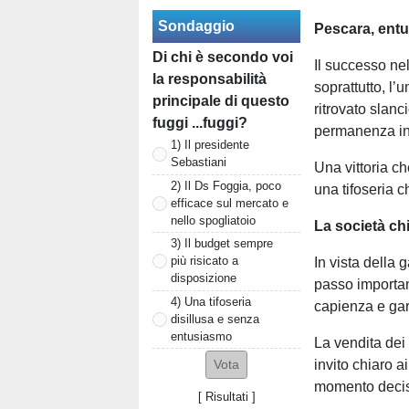
Sondaggio
Pescara, entu
Di chi è secondo voi
Il successo nel
la responsabilità
soprattutto, l’
principale di questo
ritrovato slan
fuggi ...fuggi?
permanenza in
1) Il presidente
Sebastiani
Una vittoria c
2) Il Ds Foggia, poco
una tifoseria 
efficace sul mercato e
nello spogliatoio
La società chi
3) Il budget sempre
più risicato a
In vista della 
disposizione
passo importan
4) Una tifoseria
capienza e gar
disillusa e senza
entusiasmo
La vendita dei 
invito chiaro a
momento decis
[
Risultati
]