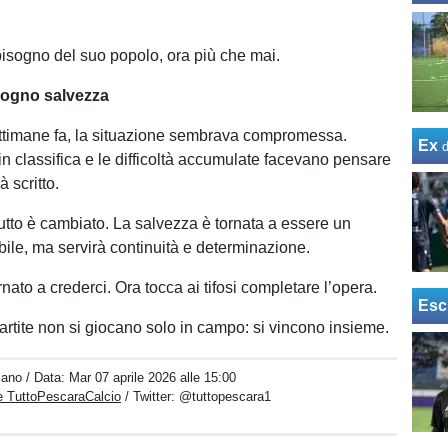
bisogno del suo popolo, ora più che mai.
 sogno salvezza
ttimane fa, la situazione sembrava compromessa.
Ex
in classifica e le difficoltà accumulate facevano pensare
à scritto.
tutto è cambiato. La salvezza è tornata a essere un
bile, ma servirà continuità e determinazione.
rnato a crederci. Ora tocca ai tifosi completare l’opera.
Esc
artite non si giocano solo in campo: si vincono insieme.
iano
/ Data:
Mar 07 aprile 2026 alle 15:00
e TuttoPescaraCalcio
/ Twitter:
@tuttopescara1