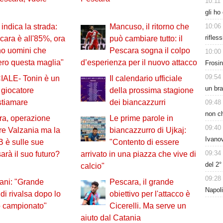
10:11
gli ho
10:06
indica la strada:
Mancuso, il ritorno che
rifles
scara è all'85%, ora
può cambiare tutto: il
no uomini che
Pescara sogna il colpo
10:00
ero questa maglia"
d’esperienza per il nuovo attacco
Frosin
09:54
IALE- Tonin è un
Il calendario ufficiale
un bra
giocatore
della prossima stagione
stiamare
dei biancazzurri
09:48
non ch
ra, operazione
Le prime parole in
09:40
re Valzania ma la
biancazzurro di Ujkaj:
Ivanov
B è sulle sue
"Contento di essere
09:34
arà il suo futuro?
arrivato in una piazza che vive di
del 2
calcio"
09:28
ani: "Grande
Pescara, il grande
Napoli
 di rivalsa dopo lo
obiettivo per l'attacco è
o campionato"
Cicerelli. Ma serve un
aiuto dal Catania