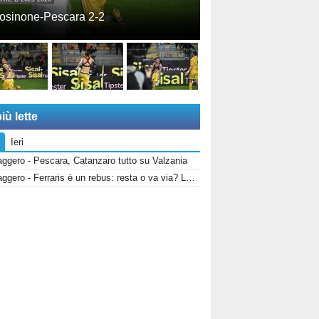
osinone-Pescara 2-2
iù lette
Ieri
ggero - Pescara, Catanzaro tutto su Valzania
Messaggero - Ferraris è un rebus: resta o va via? La Salernitana rivorrebbe la punta