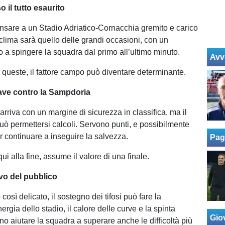
o il tutto esaurito
ensare a un Stadio Adriatico-Cornacchia gremito e carico
 clima sarà quello delle grandi occasioni, con un
o a spingere la squadra dal primo all’ultimo minuto.
Avv
e queste, il fattore campo può diventare determinante.
ave contro la Sampdoria
rriva con un margine di sicurezza in classifica, ma il
ò permettersi calcoli. Servono punti, e possibilmente
er continuare a inseguire la salvezza.
Pag
ui alla fine, assume il valore di una finale.
ivo del pubblico
osì delicato, il sostegno dei tifosi può fare la
nergia dello stadio, il calore delle curve e la spinta
Giov
o aiutare la squadra a superare anche le difficoltà più