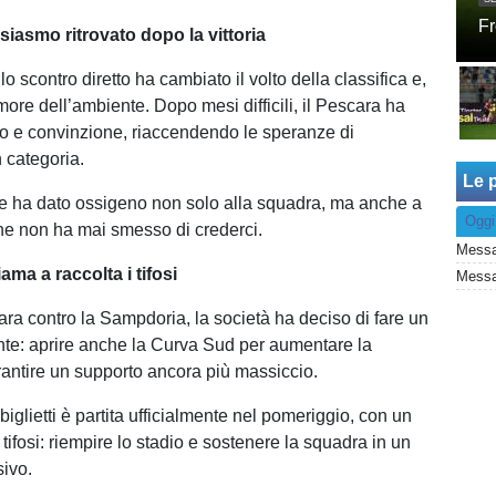
Fr
siasmo ritrovato dopo la vittoria
lo scontro diretto ha cambiato il volto della classifica e,
umore dell’ambiente. Dopo mesi difficili, il Pescara ha
cio e convinzione, riaccendendo le speranze di
 categoria.
Le p
he ha dato ossigeno non solo alla squadra, ma anche a
Oggi
che non ha mai smesso di crederci.
Messa
ama a raccolta i tifosi
gara contro la Sampdoria, la società ha deciso di fare un
te: aprire anche la Curva Sud per aumentare la
antire un supporto ancora più massiccio.
biglietti è partita ufficialmente nel pomeriggio, con un
i tifosi: riempire lo stadio e sostenere la squadra in un
ivo.