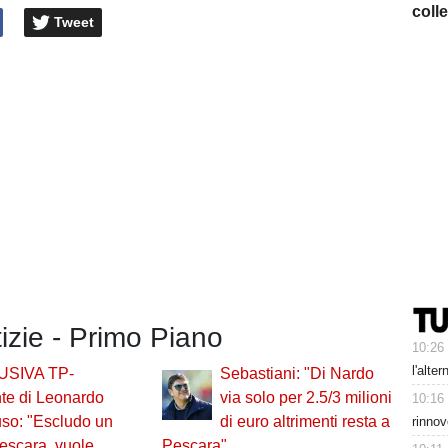
coll
Tweet
tizie - Primo Piano
10:26
l'alte
USIVA TP-
Sebastiani: "Di Nardo
te di Leonardo
via solo per 2.5/3 milioni
10:16
so: "Escludo un
di euro altrimenti resta a
rinnov
Pescara, vuole
Pescara"