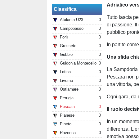
Adriatico vers
Classifica
Tutto lascia p
Atalanta U23
0
di passione. Il
Campobasso
0
pubblico pront
Forlì
0
In partite com
Grosseto
0
Gubbio
0
Una sfida chi
Guidonia Montecelio
0
La Sampdoria a
Latina
0
Pescara non pu
Livorno
0
una vittoria, p
Ostiamare
0
Ogni gara, da q
Perugia
0
Pescara
0
Il ruolo decis
Pianese
0
In un momento c
Pineto
0
differenza. L’e
Ravenna
0
emotiva posson