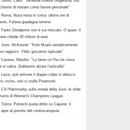
Torino, Cairo: "Simeone voleva l'Argentina, ma
 chiesto di restare come favore personale"
Roma, Nusa resta in corsa: ultime ore di
sione, Fofana guadagna terreno
Farès Ghedjemis non è sul mercato. O quasi: il
one chiede 20 milioni di euro
Juve, McKennie: "Kolo Muani semplicemente
vo ragazzo. Yildiz giocatore speciale"
Cavese, Masitto: "La fame ce l’ha chi vince,
i si salva. Dobbiamo alzare l’asticella"
Lazio, può arrivare il doppio colpo in attacco:
ic vicino, non si molla Pinamonti
C'è l'Hammarby sulla strada della Juve: le sfide
° turno di Women's Champions League
Torino, Petrachi punta dritto su Cajuste: il
 apre al prestito del centrocampista