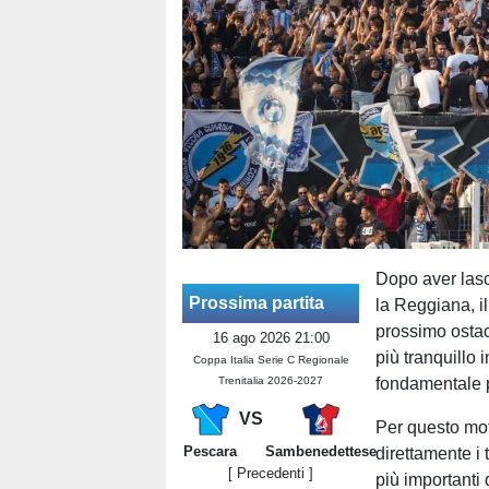
Dopo aver lasc
Prossima partita
la Reggiana, i
prossimo osta
16 ago 2026 21:00
più tranquillo
Coppa Italia Serie C Regionale
Trenitalia 2026-2027
fondamentale p
VS
Per questo mot
Pescara
Sambenedettese
direttamente i 
[ Precedenti ]
più importanti 