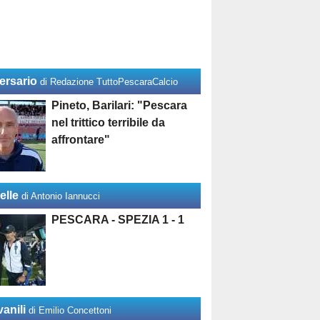
ersario
di Redazione TuttoPescaraCalcio
Pineto, Barilari: "Pescara
nel trittico terribile da
affrontare"
elle
di Antonio Iannucci
PESCARA - SPEZIA 1 - 1
anili
di Emilio Concettoni