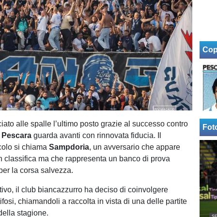
Cop
iato alle spalle l’ultimo posto grazie al successo contro
Fot
l
Pescara
guarda avanti con rinnovata fiducia. Il
colo si chiama
Sampdoria
, un avversario che appare
 in classifica ma che rappresenta un banco di prova
er la corsa salvezza.
ivo, il club biancazzurro ha deciso di coinvolgere
tifosi, chiamandoli a raccolta in vista di una delle partite
della stagione.
SE