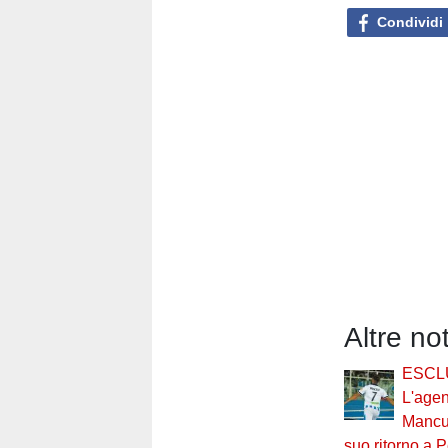
Condividi
Altre no
ESCL
L'agen
Mancu
suo ritorno a 