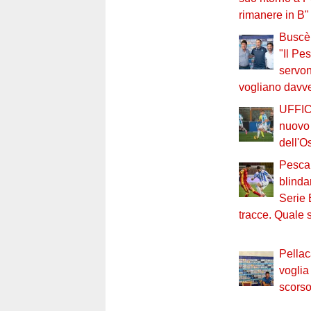
rimanere in B"
Buscè 
"Il Pe
servo
vogliano davv
UFFIC
nuovo 
dell'O
Pesca
blinda
Serie 
tracce. Quale s
Pellac
voglia
scors