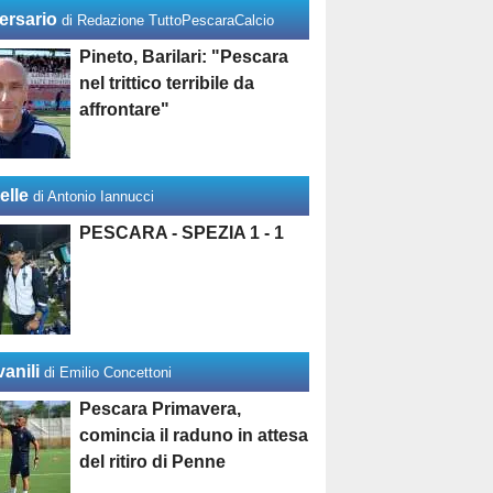
ersario
di Redazione TuttoPescaraCalcio
Pineto, Barilari: "Pescara
nel trittico terribile da
affrontare"
elle
di Antonio Iannucci
PESCARA - SPEZIA 1 - 1
anili
di Emilio Concettoni
Pescara Primavera,
comincia il raduno in attesa
del ritiro di Penne