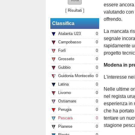
essere ancora p
[
Risultati
]
valutando con a
offrendo.
Classifica
La mancata ris
Atalanta U23
0
segnale incorag
Campobasso
0
rapidamente un
Forlì
0
progetto tecnic
Grosseto
0
Modena in pr
Gubbio
0
Guidonia Montecelio
0
L'interesse ne
Latina
0
Nelle ultime or
Livorno
0
nel regista uru
Ostiamare
0
esperienza in
Perugia
0
che ha portato
tentare un nuo
Pescara
0
stagione pesc
Pianese
0
Pineto
0