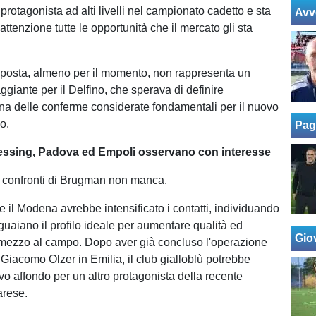
rotagonista ad alti livelli nel campionato cadetto e sta
Avv
ttenzione tutte le opportunità che il mercato gli sta
posta, almeno per il momento, non rappresenta un
giante per il Delfino, che sperava di definire
a delle conferme considerate fondamentali per il nuovo
o.
Pag
essing, Padova ed Empoli osservano con interesse
i confronti di Brugman non manca.
e il Modena avrebbe intensificato i contatti, individuando
guaiano il profilo ideale per aumentare qualità ed
Giov
 mezzo al campo. Dopo aver già concluso l'operazione
 Giacomo Olzer in Emilia, il club gialloblù potrebbe
vo affondo per un altro protagonista della recente
arese.