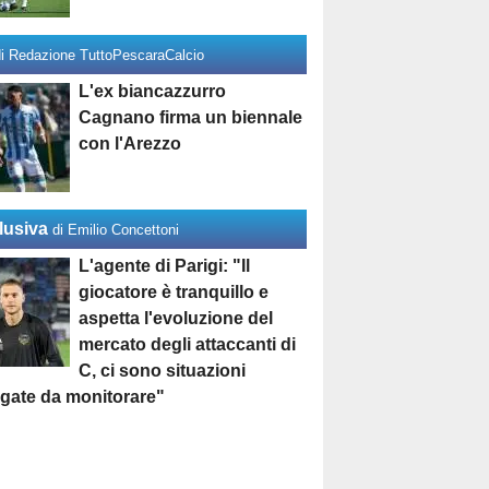
di Redazione TuttoPescaraCalcio
L'ex biancazzurro
Cagnano firma un biennale
con l'Arezzo
lusiva
di Emilio Concettoni
L'agente di Parigi: "Il
giocatore è tranquillo e
aspetta l'evoluzione del
mercato degli attaccanti di
C, ci sono situazioni
egate da monitorare"