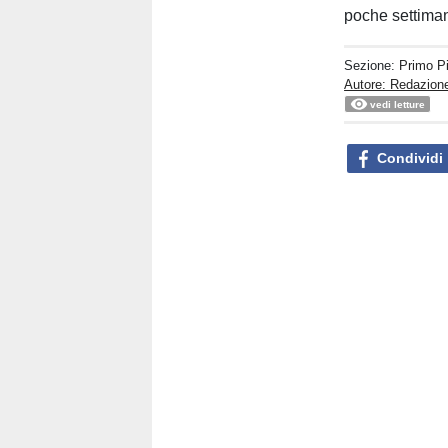
poche settiman
Sezione:
Primo P
Autore: Redazion
vedi letture
Condividi