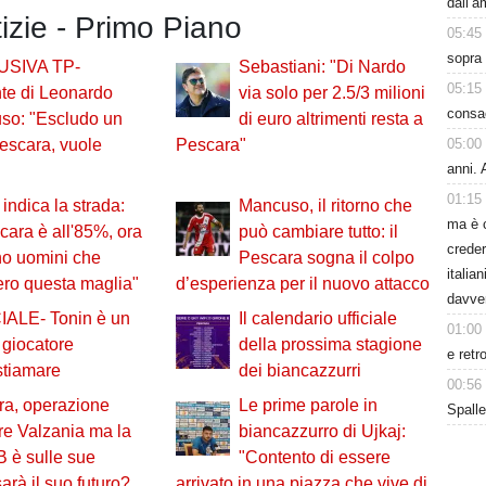
dall’
tizie - Primo Piano
05:45
sopra 
USIVA TP-
Sebastiani: "Di Nardo
05:15
te di Leonardo
via solo per 2.5/3 milioni
consa
so: "Escludo un
di euro altrimenti resta a
05:00
Pescara, vuole
Pescara"
anni. 
01:15
indica la strada:
Mancuso, il ritorno che
ma è 
scara è all'85%, ora
può cambiare tutto: il
creder
no uomini che
Pescara sogna il colpo
italia
ero questa maglia"
d’esperienza per il nuovo attacco
davve
IALE- Tonin è un
Il calendario ufficiale
01:00
giocatore
della prossima stagione
e retr
stiamare
dei biancazzurri
00:56
ra, operazione
Le prime parole in
Spalle
re Valzania ma la
biancazzurro di Ujkaj:
B è sulle sue
"Contento di essere
arà il suo futuro?
arrivato in una piazza che vive di