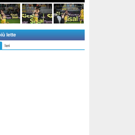
iù lette
Ieri