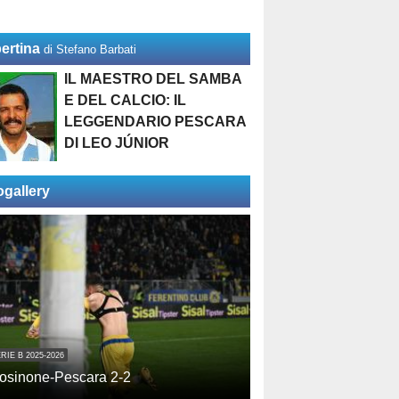
ertina
di Stefano Barbati
IL MAESTRO DEL SAMBA
E DEL CALCIO: IL
LEGGENDARIO PESCARA
DI LEO JÚNIOR
ogallery
RIE B 2025-2026
osinone-Pescara 2-2