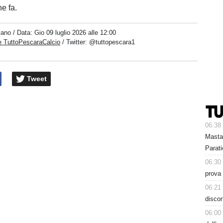
e fa.
iano
/ Data:
Gio 09 luglio 2026 alle 12:00
e TuttoPescaraCalcio
/ Twitter:
@tuttopescara1
Tweet
06:38
Masta
Parati
06:30
prova 
06:21
discon
06:00