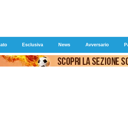
ato
Esclusiva
News
Avversario
P