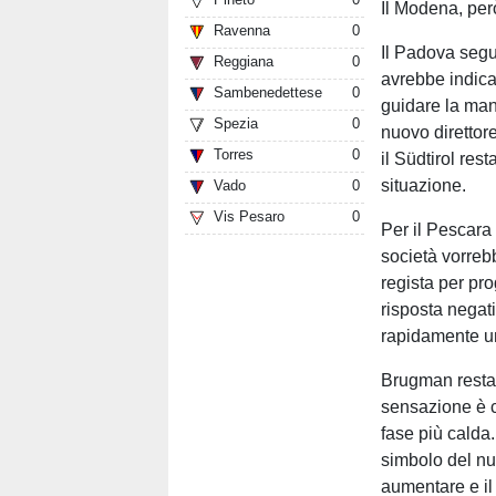
Il Modena, però
Ravenna
0
Il Padova segu
Reggiana
0
avrebbe indicat
Sambenedettese
0
guidare la man
Spezia
0
nuovo direttor
Torres
0
il Südtirol res
situazione.
Vado
0
Vis Pesaro
0
Per il Pescara 
società vorrebb
regista per pr
risposta negati
rapidamente un 
Brugman resta 
sensazione è ch
fase più calda.
simbolo del nu
aumentare e il 