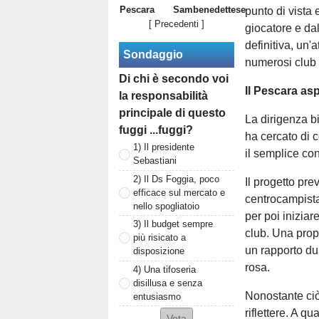
Pescara
Sambenedettese
punto di vista 
[ Precedenti ]
giocatore e da
definitiva, un'
Sondaggio
numerosi club 
Di chi è secondo voi
Il Pescara asp
la responsabilità
principale di questo
La dirigenza b
fuggi ...fuggi?
ha cercato di 
1) Il presidente
il semplice con
Sebastiani
2) Il Ds Foggia, poco
Il progetto pr
efficace sul mercato e
centrocampista
nello spogliatoio
per poi iniziar
3) Il budget sempre
club. Una prop
più risicato a
un rapporto dur
disposizione
rosa.
4) Una tifoseria
disillusa e senza
Nonostante ciò,
entusiasmo
riflettere. A q