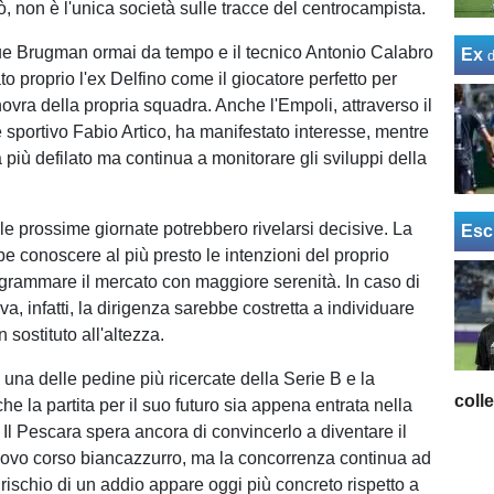
, non è l'unica società sulle tracce del centrocampista.
e Brugman ormai da tempo e il tecnico Antonio Calabro
Ex
o proprio l'ex Delfino come il giocatore perfetto per
ovra della propria squadra. Anche l'Empoli, attraverso il
e sportivo Fabio Artico, ha manifestato interesse, mentre
ta più defilato ma continua a monitorare gli sviluppi della
le prossime giornate potrebbero rivelarsi decisive. La
Esc
e conoscere al più presto le intenzioni del proprio
ogrammare il mercato con maggiore serenità. In caso di
va, infatti, la dirigenza sarebbe costretta a individuare
sostituto all'altezza.
una delle pedine più ricercate della Serie B e la
coll
e la partita per il suo futuro sia appena entrata nella
 Il Pescara spera ancora di convincerlo a diventare il
ovo corso biancazzurro, ma la concorrenza continua ad
rischio di un addio appare oggi più concreto rispetto a