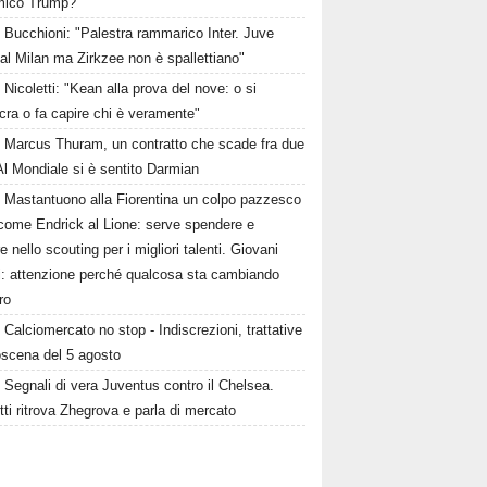
amico Trump?
Bucchioni: "Palestra rammarico Inter. Juve
al Milan ma Zirkzee non è spallettiano"
Nicoletti: "Kean alla prova del nove: o si
cra o fa capire chi è veramente"
Marcus Thuram, un contratto che scade fra due
Al Mondiale si è sentito Darmian
Mastantuono alla Fiorentina un colpo pazzesco
come Endrick al Lione: serve spendere e
e nello scouting per i migliori talenti. Giovani
ni: attenzione perché qualcosa sta cambiando
ro
Calciomercato no stop - Indiscrezioni, trattative
oscena del 5 agosto
Segnali di vera Juventus contro il Chelsea.
tti ritrova Zhegrova e parla di mercato