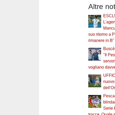
Altre no
ESCL
L'agen
Mancu
suo ritorno a 
rimanere in B"
Buscè 
"Il Pe
servo
vogliano davv
UFFIC
nuovo 
dell'O
Pesca
blinda
Serie 
tracce. Quale s