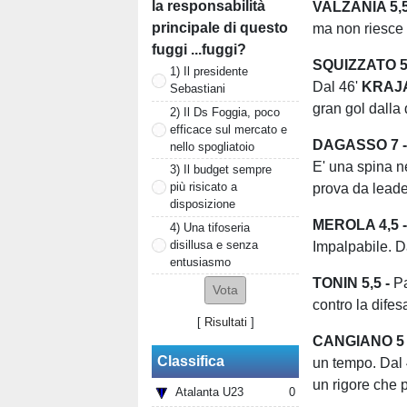
la responsabilità
VALZANIA 5,5
principale di questo
ma non riesce 
fuggi ...fuggi?
SQUIZZATO 5
1) Il presidente
Dal 46'
KRAJA
Sebastiani
gran gol dalla
2) Il Ds Foggia, poco
efficace sul mercato e
DAGASSO 7 
nello spogliatoio
E' una spina n
3) Il budget sempre
più risicato a
prova da leade
disposizione
MEROLA 4,5 
4) Una tifoseria
disillusa e senza
Impalpabile. D
entusiasmo
TONIN 5,5 -
Pa
contro la dife
[
Risultati
]
CANGIANO 5
Classifica
un tempo. Dal
un rigore che 
Atalanta U23
0