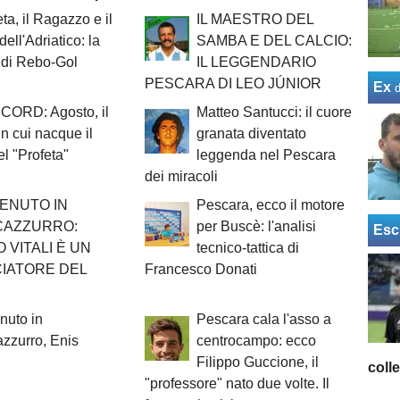
eta, il Ragazzo e il
IL MAESTRO DEL
dell'Adriatico: la
SAMBA E DEL CALCIO:
 di Rebo-Gol
IL LEGGENDARIO
PESCARA DI LEO JÚNIOR
Ex
ORD: Agosto, il
Matteo Santucci: il cuore
n cui nacque il
granata diventato
el "Profeta"
leggenda nel Pescara
dei miracoli
ENUTO IN
Pescara, ecco il motore
CAZZURRO:
per Buscè: l'analisi
Esc
 VITALI È UN
tecnico-tattica di
IATORE DEL
Francesco Donati
nuto in
Pescara cala l'asso a
zzurro, Enis
centrocampo: ecco
Filippo Guccione, il
coll
"professore" nato due volte. Il