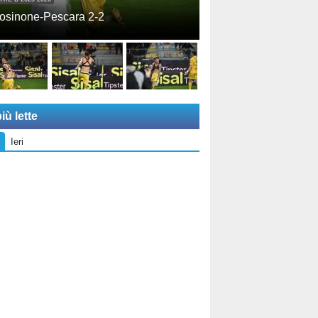
osinone-Pescara 2-2
iù lette
Ieri