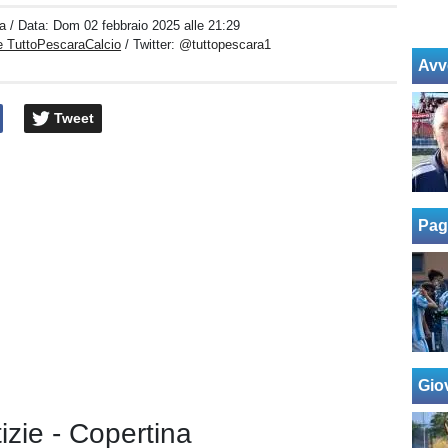
a
/ Data:
Dom 02 febbraio 2025 alle 21:29
e TuttoPescaraCalcio
/ Twitter:
@tuttopescara1
Avv
Tweet
Pag
Giov
tizie - Copertina