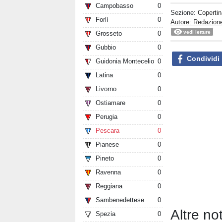
Campobasso
0
Sezione:
Copertin
Forlì
0
Autore: Redazion
vedi letture
Grosseto
0
Gubbio
0
Condividi
Guidonia Montecelio
0
Latina
0
Livorno
0
Ostiamare
0
Perugia
0
Pescara
0
Pianese
0
Pineto
0
Ravenna
0
Reggiana
0
Sambenedettese
0
Altre no
Spezia
0