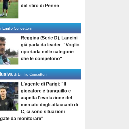
del ritiro di Penne
di Emilio Concettoni
Reggina (Serie D), Lancini
già parla da leader: "Voglio
riportarla nelle categorie
che le competono"
lusiva
di Emilio Concettoni
L'agente di Parigi: "Il
giocatore è tranquillo e
aspetta l'evoluzione del
mercato degli attaccanti di
C, ci sono situazioni
egate da monitorare"