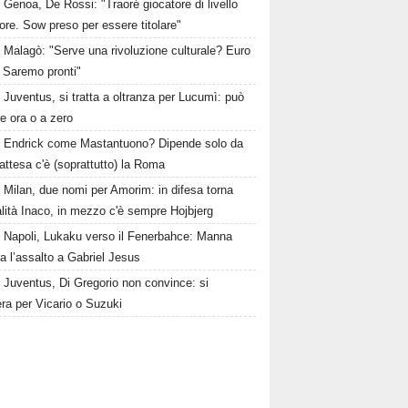
Genoa, De Rossi: "Traoré giocatore di livello
ore. Sow preso per essere titolare"
Malagò: "Serve una rivoluzione culturale? Euro
 Saremo pronti"
Juventus, si tratta a oltranza per Lucumì: può
re ora o a zero
Endrick come Mastantuono? Dipende solo da
n attesa c'è (soprattutto) la Roma
Milan, due nomi per Amorim: in difesa torna
alità Inaco, in mezzo c'è sempre Hojbjerg
Napoli, Lukaku verso il Fenerbahce: Manna
a l’assalto a Gabriel Jesus
Juventus, Di Gregorio non convince: si
ra per Vicario o Suzuki