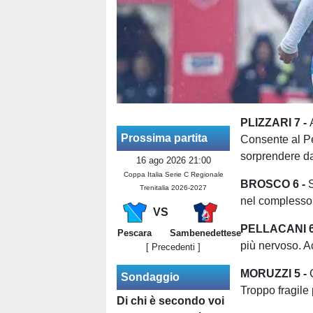
PLIZZARI 7 -
Prossima partita
Consente al Pes
sorprendere da
16 ago 2026 21:00
Coppa Italia Serie C Regionale
BROSCO 6 -
S
Trenitalia 2026-2027
nel complesso 
VS
PELLACANI 6
Pescara
Sambenedettese
più nervoso. Ac
[ Precedenti ]
MORUZZI 5 -
Sondaggio
Troppo fragile 
Di chi è secondo voi