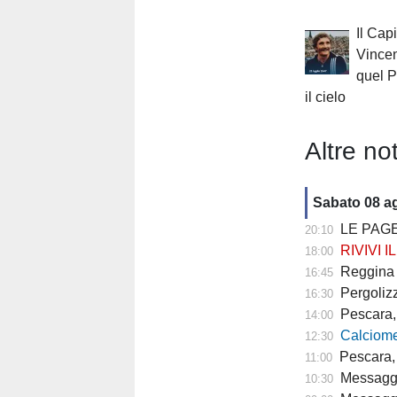
Il Cap
Vincen
quel P
il cielo
Altre not
Sabato 08 a
LE PAGE
20:10
RIVIVI IL 
18:00
Reggina (Serie
16:45
Pergolizzi (
16:30
Pescara, doppi
14:00
Calciomercat
12:30
Pescara, 
11:00
Messaggero -
10:30