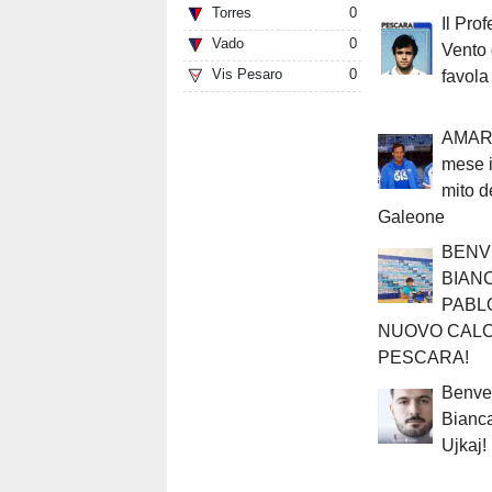
Torres
0
Il Prof
Vado
0
Vento 
Vis Pesaro
0
favola
AMARC
mese i
mito d
Galeone
BENV
BIAN
PABLO
NUOVO CALC
PESCARA!
Benve
Bianca
Ujkaj!