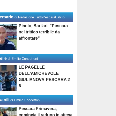
ersario
di Redazione TuttoPescaraCalcio
Pineto, Barilari: "Pescara
nel trittico terribile da
affrontare"
elle
di Emilio Concettoni
LE PAGELLE
DELL'AMICHEVOLE
GIULIANOVA-PESCARA 2-
6
anili
di Emilio Concettoni
Pescara Primavera,
comincia il raduno in attesa