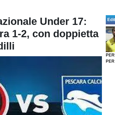
zionale Under 17:
Edit
ra 1-2, con doppietta
illi
PER
PER