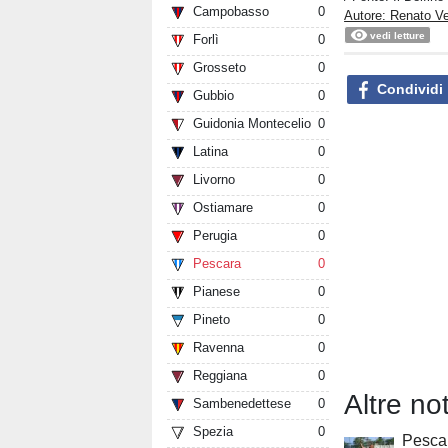
Campobasso
0
Autore: Renato V
vedi letture
Forlì
0
Grosseto
0
Condividi
Gubbio
0
Guidonia Montecelio
0
Latina
0
Livorno
0
Ostiamare
0
Perugia
0
Pescara
0
Pianese
0
Pineto
0
Ravenna
0
Reggiana
0
Altre not
Sambenedettese
0
Spezia
0
Pesca