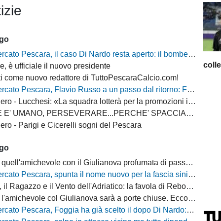
izie
ago
 Pescara, il caso Di Nardo resta aperto: il bomber può anche restare in biancazzurro
coll
, è ufficiale il nuovo presidente
i come nuovo redattore di TuttoPescaraCalcio.com!
escara, Flavio Russo a un passo dal ritorno: Foggia accelera, il Sassuolo prepara il via libera
 - Lucchesi: «La squadra lotterà per la promozioni in serie B»
MANO, PERSEVERARE...PERCHE' SPACCIARE PER BOMBER RUSSO E ALBERTI?
ro - Parigi e Cicerelli sogni del Pescara
ago
quell'amichevole con il Giulianova profumata di passato
cato Pescara, spunta il nome nuovo per la fascia sinistra
, il Ragazzo e il Vento dell'Adriatico: la favola di Rebo-Gol
michevole col Giulianova sarà a porte chiuse. Ecco anche il nuovo orario
 Pescara, Foggia ha già scelto il dopo Di Nardo: c'è un nome in cima alla lista