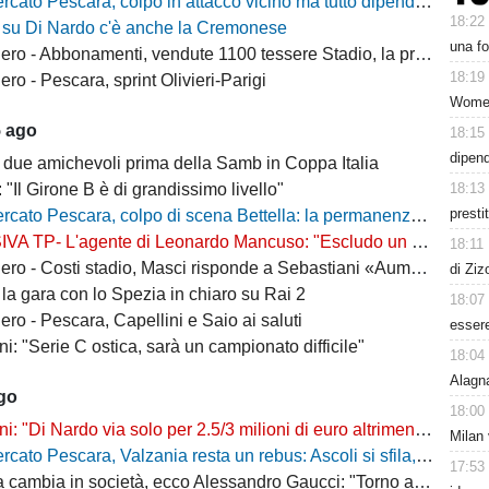
escara, colpo in attacco vicino ma tutto dipende da Di Nardo: il Frosinone si chiama fuori?
18:22
 su Di Nardo c'è anche la Cremonese
una fo
 Abbonamenti, vendute 1100 tessere Stadio, la protesta dei tifosi disabili
18:19
o - Pescara, sprint Olivieri-Parigi
Women
5 ago
18:15
dipen
 due amichevoli prima della Samb in Coppa Italia
18:13
: "Il Girone B è di grandissimo livello"
presti
escara, colpo di scena Bettella: la permanenza non è più un'ipotesi, ecco cosa sta succedendo
L'agente di Leonardo Mancuso: "Escludo un suo ritorno a Pescara, vuole rimanere in B"
18:11
osti stadio, Masci risponde a Sebastiani «Aumenti per ridurre il peso sui cittadini»
di Ziz
la gara con lo Spezia in chiaro su Rai 2
18:07
ro - Pescara, Capellini e Saio ai saluti
esser
i: "Serie C ostica, sarà un campionato difficile"
18:04
Alagn
ago
18:00
"Di Nardo via solo per 2.5/3 milioni di euro altrimenti resta a Pescara"
Milan 
o Pescara, Valzania resta un rebus: Ascoli si sfila, il Catanzaro osserva
17:53
bia in società, ecco Alessandro Gaucci: "Torno a casa, ecco chi è il nuovo allenatore"