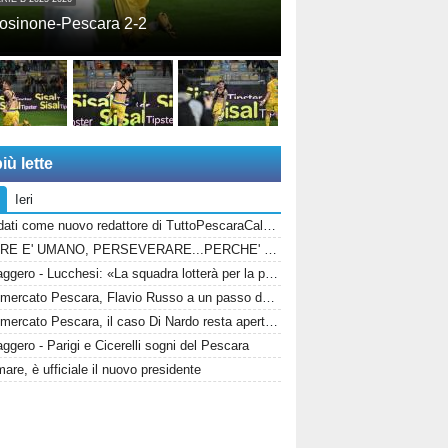
osinone-Pescara 2-2
iù lette
Ieri
Candidati come nuovo redattore di TuttoPescaraCalcio.com!
ERRARE E' UMANO, PERSEVERARE...PERCHE' SPACCIARE PER BOMBER RUSSO E ALBERTI?
Messaggero - Lucchesi: «La squadra lotterà per la promozioni in serie B»
Calciomercato Pescara, Flavio Russo a un passo dal ritorno: Foggia accelera, il Sassuolo prepara il via libera
Calciomercato Pescara, il caso Di Nardo resta aperto: il bomber può anche restare in biancazzurro
gero - Parigi e Cicerelli sogni del Pescara
are, è ufficiale il nuovo presidente