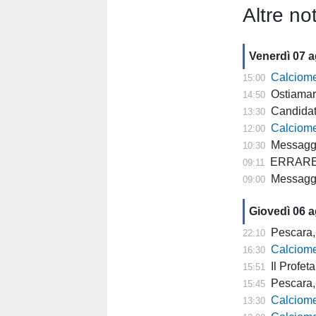
Altre not
Venerdì 07 
Calciomercato
15:00
Ostiamare
14:50
Candidat
13:30
Calciomercato P
12:00
Messaggero
10:30
ERRARE E' U
09:11
Messagge
09:00
Giovedì 06 
Pescara, 
22:10
Calciomer
16:30
Il Profeta
15:51
Pescara, l'a
15:45
Calciomercato
13:30