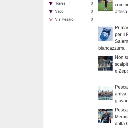
Torres
0
cominc
Vado
0
attesa
Vis Pesaro
0
Primav
per il
Salern
biancazzurra
Non so
scalpi
e Zepp
Pesca
arriva 
giovan
Pescar
Memus
dalla 