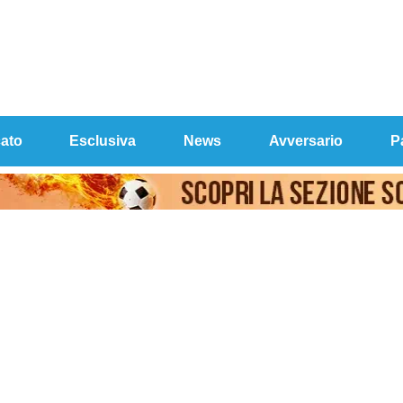
ato
Esclusiva
News
Avversario
P