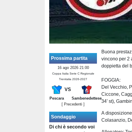
Buona prestazi
Prossima partita
vincono per 2 a
doppietta del 
16 ago 2026 21:00
Coppa Italia Serie C Regionale
Trenitalia 2026-2027
FOGGIA:
Del Vecchio, Pi
VS
Ciccone, Caggi
Pescara
Sambenedettese
34’ st), Gambin
[ Precedenti ]
A disposizione:
Sondaggio
Colasanzio, De
Di chi è secondo voi
Allenatore: To