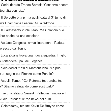
Corini ricorda Franco Baresi: "Conservo ancora
tografia con lui..."
Il Servette è la prima qualificata al 3° turno di
's Champions League: 4-0 all'Aktobe
Il Galatasaray vuole Leao. Ma il rilancio può
dere anche da una cessione
Audace Cerignola, arriva l'attaccante Padula:
to secco dal Torino
Luca Zidane trova una nuova squadra. Il figlio
ou difenderà i pali del Leganes
Solo dodici mesi di Mastantuono. Ma può
e un sogno per Firenze come Portillo?
Ascoli, Tomei: "Col Potenza test probante.
a? Stiamo valutando come sostituirlo"
Tre ufficialità di Serie A, Pellegrini rinnova e il
vuole Paredes: le top news delle 18
Galatasaray, resiste Kevin De Bruyne come