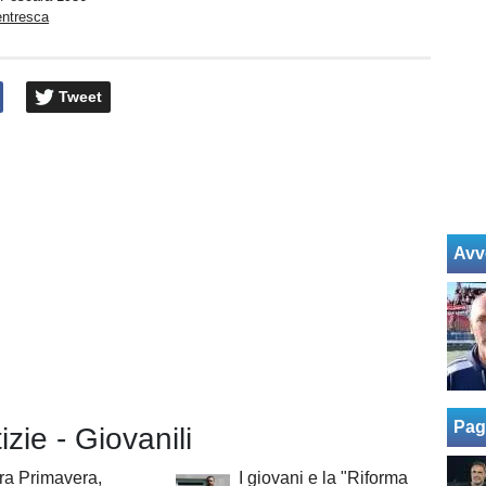
entresca
Tweet
Avv
Pag
izie - Giovanili
ra Primavera,
I giovani e la "Riforma