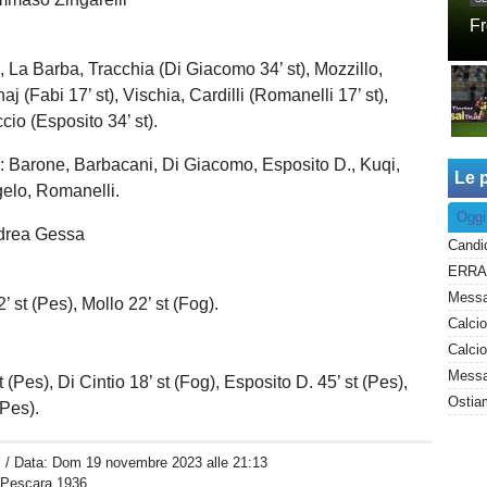
Fr
, La Barba, Tracchia (Di Giacomo 34’ st), Mozzillo,
aj (Fabi 17’ st), Vischia, Cardilli (Romanelli 17’ st),
io (Esposito 34’ st).
: Barone, Barbacani, Di Giacomo, Esposito D., Kuqi,
Le p
elo, Romanelli.
Oggi
ndrea Gessa
 2’ st (Pes), Mollo 22’ st (Fog).
Messag
 (Pes), Di Cintio 18’ st (Fog), Esposito D. 45’ st (Pes),
Ostiam
(Pes).
i
/ Data:
Dom 19 novembre 2023 alle 21:13
o Pescara 1936