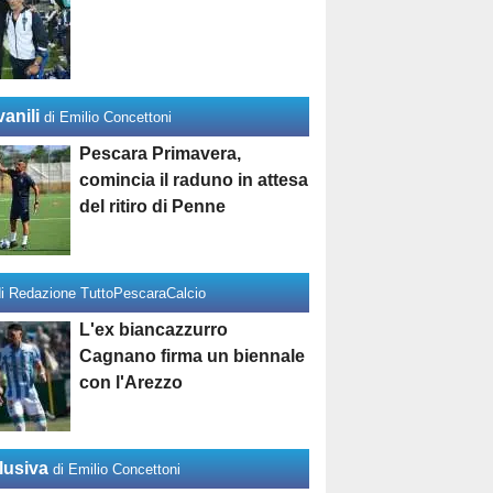
anili
di Emilio Concettoni
Pescara Primavera,
comincia il raduno in attesa
del ritiro di Penne
di Redazione TuttoPescaraCalcio
L'ex biancazzurro
Cagnano firma un biennale
con l'Arezzo
lusiva
di Emilio Concettoni