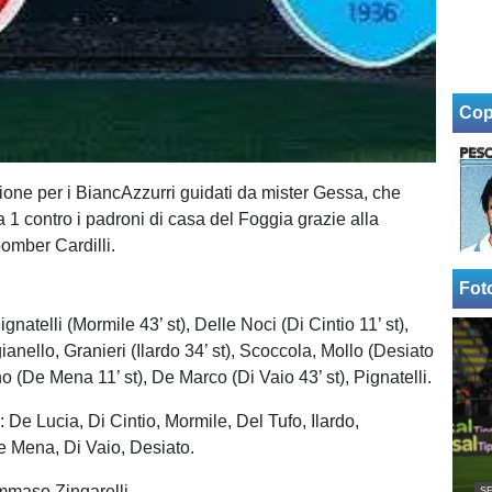
Cop
one per i BiancAzzurri guidati da mister Gessa, che
 1 contro i padroni di casa del Foggia grazie alla
bomber Cardilli.
Fot
gnatelli (Mormile 43’ st), Delle Noci (Di Cintio 11’ st),
anello, Granieri (Ilardo 34’ st), Scoccola, Mollo (Desiato
o (De Mena 11’ st), De Marco (Di Vaio 43’ st), Pignatelli.
 De Lucia, Di Cintio, Mormile, Del Tufo, Ilardo,
 Mena, Di Vaio, Desiato.
mmaso Zingarelli
SE