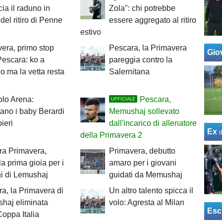
ia il raduno in
Zola": chi potrebbe
 del ritiro di Penne
essere aggregato al ritiro
estivo
era, primo stop
Pescara, la Primavera
Giov
 Pescara: ko a
pareggia contro la
o ma la vetta resta
Salernitana
lo Arena:
Pescara,
UFFICIALE
tano i baby Berardi
Memushaj sollevato
ieri
dall'incarico di allenatore
Ex
della Primavera 2
ra Primavera,
Primavera, debutto
la prima gioia per i
amaro per i giovani
i di Lemushaj
guidati da Memushaj
a, la Primavera di
Un altro talento spicca il
haj eliminata
volo: Agresta al Milan
Esc
Coppa Italia