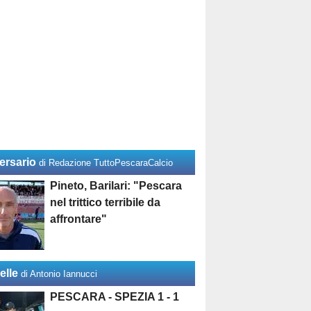
ersario
di Redazione TuttoPescaraCalcio
Pineto, Barilari: "Pescara
nel trittico terribile da
affrontare"
elle
di Antonio Iannucci
PESCARA - SPEZIA 1 - 1