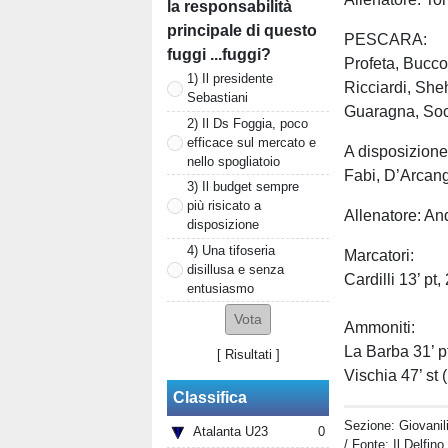
la responsabilità
principale di questo
PESCARA:
fuggi ...fuggi?
Profeta, Bucco
1) Il presidente
Ricciardi, Sheh
Sebastiani
Guaragna, Socc
2) Il Ds Foggia, poco
efficace sul mercato e
A disposizione
nello spogliatoio
Fabi, D’Arcang
3) Il budget sempre
più risicato a
Allenatore: A
disposizione
4) Una tifoseria
Marcatori:
disillusa e senza
Cardilli 13’ pt,
entusiasmo
Ammoniti:
La Barba 31’ pt
[
Risultati
]
Vischia 47’ st 
Classifica
Sezione:
Giovanil
Atalanta U23
0
/ Fonte: Il Delfin