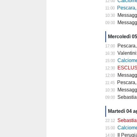
Calciomercato P
12:00
Pescara,
11:00
Messaggero -
10:30
Messagger
09:00
Mercoledì 0
Pescara,
17:00
Valentini
16:30
Calciomercato P
15:00
ESCLUSIVA TP- 
12:30
Messaggero - C
12:00
Pescara, 
11:45
Messagge
10:30
Sebastian
09:00
Martedì 04 
Sebastiani: 
22:12
Calciomercat
15:00
Il Perugia cam
14:00